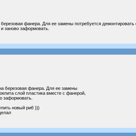
березовая фанера. Для ее замены потребуется демонтировать с
 и заново заформовать.
на березовая фанера. Для ее замены
окпита слой пластика вместе с фанерой,
во заформовать.
пить новый риб )))
делал