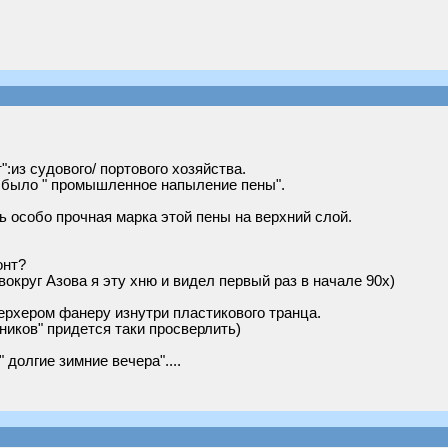
:из судового/ портового хозяйства.
о было " промышленное напыление пены".
 особо прочная марка этой пены на верхний слой.
онт?
вокруг Азова я эту хню и видел первый раз в начале 90х)
рхером фанеру изнутри пластикового транца.
тников" придется таки просверлить)
долгие зимние вечера"....