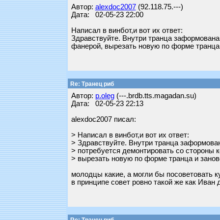
Автор:
alexdoc2007
(92.118.75.---)
Дата: 02-05-23 22:00
Написал в винбот,и вот их ответ:
Здравствуйте. Внутри транца заформована 
фанерой, вырезать новую по форме транца
Re: Транец риб
Автор:
p.oleg
(---.brdb.tts.magadan.su)
Дата: 02-05-23 22:13
alexdoc2007 писал:
> Написал в винбот,и вот их ответ:
> Здравствуйте. Внутри транца заформова
> потребуется демонтировать со стороны к
> вырезать новую по форме транца и зано
молодцы какие, а могли бы посоветовать ку
в принципе совет ровно такой же как Иван 