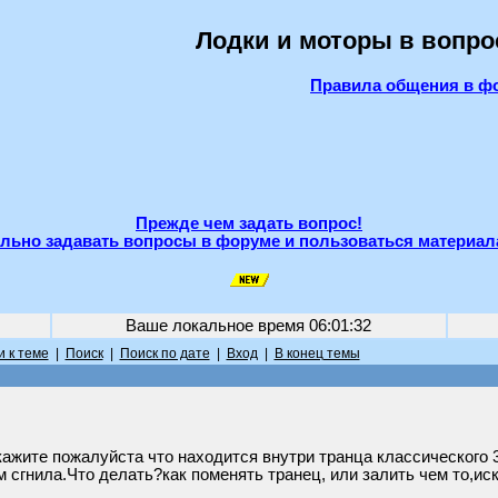
Лодки и моторы в вопро
Правила общения в ф
Прежде чем задать вопрос!
льно задавать вопросы в форуме и пользоваться материал
Ваше локальное время
06:01:32
 к теме
|
Поиск
|
Поиск по дате
|
Вход
|
В конец темы
жите пожалуйста что находится внутри транца классического 3
м сгнила.Что делать?как поменять транец, или залить чем то,ис