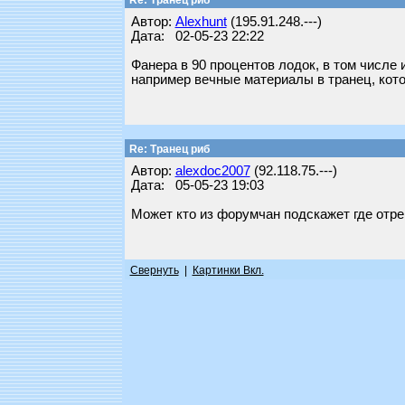
Re: Транец риб
Автор:
Alexhunt
(195.91.248.---)
Дата: 02-05-23 22:22
Фанера в 90 процентов лодок, в том числе
например вечные материалы в транец, кот
Re: Транец риб
Автор:
alexdoc2007
(92.118.75.---)
Дата: 05-05-23 19:03
Может кто из форумчан подскажет где отрем
Свернуть
|
Картинки Вкл.