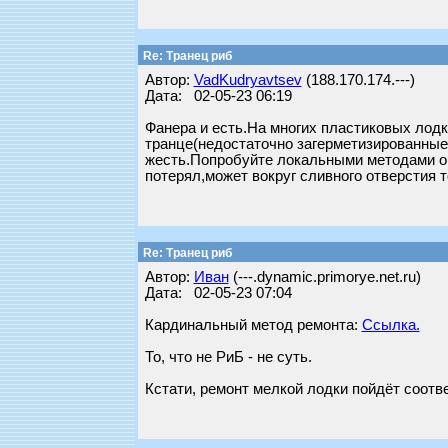
Re: Транец риб
Автор:
VadKudryavtsev
(188.170.174.---)
Дата: 02-05-23 06:19
Фанера и есть.На многих пластиковых лодк
транце(недостаточно загерметизированные)
жесть.Попробуйте локальными методами ог
потерял,может вокруг сливного отверстия 
Re: Транец риб
Автор:
Иван
(---.dynamic.primorye.net.ru)
Дата: 02-05-23 07:04
Кардинальный метод ремонта:
Ссылка.
То, что не РиБ - не суть.
Кстати, ремонт мелкой лодки пойдёт соотв