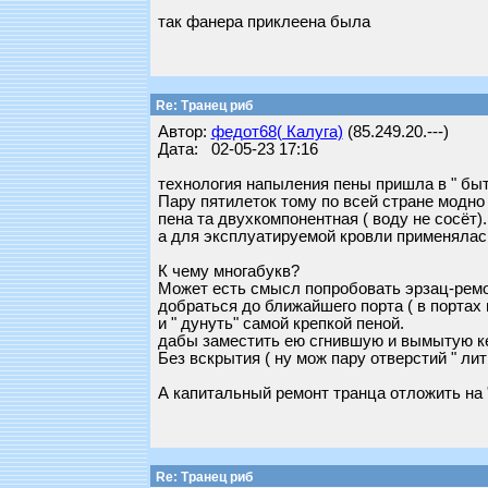
так фанера приклеена была
Re: Транец риб
Автор:
федот68( Калуга)
(85.249.20.---)
Дата: 02-05-23 17:16
технология напыления пены пришла в " быт"
Пару пятилеток тому по всей стране модн
пена та двухкомпонентная ( воду не сосёт).
а для эксплуатируемой кровли применялась
К чему многабукв?
Может есть смысл попробовать эрзац-рем
добраться до ближайшего порта ( в портах 
и " дунуть" самой крепкой пеной.
дабы заместить ею сгнившую и вымытую ке
Без вскрытия ( ну мож пару отверстий " ли
А капитальный ремонт транца отложить на " 
Re: Транец риб