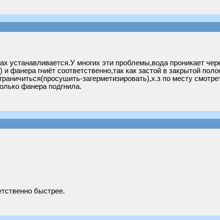
ах устанавливается.У многих эти проблемы,вода проникает чер
 и фанера гниёт соответственно,так как застой в закрытой пол
раничиться(просушить-загерметизировать),х.з по месту смотре
только фанера подгнила.
етственно быстрее.