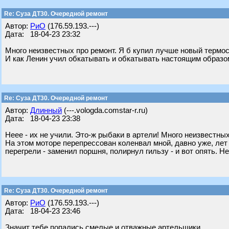
Re: Суза ДТ30. Очередной ремонт
Автор:
РиО
(176.59.193.---)
Дата: 18-04-23 23:32
Много неизвестных про ремонт. Я б купил лучше новый термо
И как Ленин учил обкатывать и обкатывать настоящим образо
Re: Суза ДТ30. Очередной ремонт
Автор:
Длинный
(---.vologda.comstar-r.ru)
Дата: 18-04-23 23:38
Неее - их не учили. Это-ж рыбаки в артели! Много неизвестны
На этом моторе перепрессован коленвал мной, давно уже, лет 
перегрели - заменил поршня, полирнул гильзу - и вот опять. Н
Re: Суза ДТ30. Очередной ремонт
Автор:
РиО
(176.59.193.---)
Дата: 18-04-23 23:46
Значит тебе попались смелые и отважные артельщики.