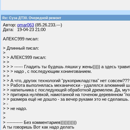
Re: Суза ДТ30. Очередной ремонт
Автор:
omar063
(85.26.233.---)
Дата: 19-04-23 21:00
АЛЕКС999 писал:
> Длинный писал:
>
> > АЛЕКС999 писал:
> >
> > > ------ Гладить ты будешь ляшки у жены))))) а здесь трав
> > > надо , с последующим хонингованием.
> >
> > А что, других технологий "рукоприкладства" нет совсем???
> > Работа выполнялась механически - удалялся алюминий ш
> > напильника с последующей обработкой дремелем. Да, мут
> > притирка нулёвкой, намотанной на точеном деревянном "п
> > размера ещё не дошло - за вечер руками это не сделаешь. 
> -
> > не надо.
>
>
> ----------- Без комментариев)))))))))))
А ты говоришь Вот как надо делать