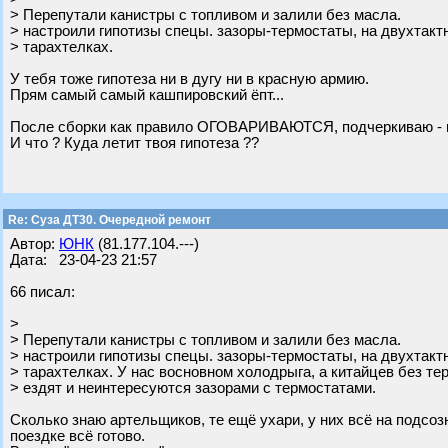
> Перепутали канистры с топливом и залили без масла.
> настроили гипотизы спецы. зазоры-термостаты, на двухтак
> тарахтелках.
У тебя тоже гипотеза ни в дугу ни в красную армию.
Прям самый самый кашпировский ёпт...
После сборки как правило ОГОВАРИВАЮТСЯ, подчеркиваю - пр
И что ? Куда летит твоя гипотеза ??
Re: Суза ДТ30. Очередной ремонт
Автор:
ЮНК
(81.177.104.---)
Дата: 23-04-23 21:57
66 писал:
>
> Перепутали канистры с топливом и залили без масла.
> настроили гипотизы спецы. зазоры-термостаты, на двухтак
> тарахтелках. У нас восновном холодрыга, а китайцев без те
> ездят и неинтересуются зазорами с термостатами.
Сколько знаю артельщиков, те ещё ухари, у них всё на подсоз
поездке всё готово.