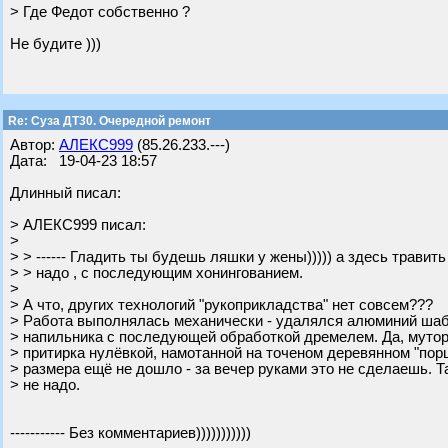
> Где Федот собственно ?
Не будите )))
Re: Суза ДТ30. Очередной ремонт
Автор:
АЛЕКС999
(85.26.233.---)
Дата: 19-04-23 18:57
Длинный писал:
> АЛЕКС999 писал:
>
> > ------ Гладить ты будешь ляшки у жены))))) а здесь травит
> > надо , с последующим хонингованием.
>
> А что, других технологий "рукоприкладства" нет совсем???
> Работа выполнялась механически - удалялся алюминий шаб
> напильника с последующей обработкой дремелем. Да, мутор
> притирка нулёвкой, намотанной на точеном деревянном "пор
> размера ещё не дошло - за вечер руками это не сделаешь. Та
> не надо.
----------- Без комментариев)))))))))))