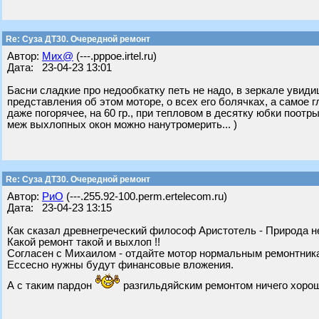
Re: Суза ДТ30. Очередной ремонт
Автор:
Мих@
(---.pppoe.irtel.ru)
Дата: 23-04-23 13:01
Басни сладкие про недообкатку петь не надо, в зеркале увид
представления об этом моторе, о всех его болячках, а самое 
даже погорячее, на 60 гр., при тепловом в десятку юбки поотр
меж выхлопных окон можно нанутромерить... )
Re: Суза ДТ30. Очередной ремонт
Автор:
РиО
(---.255.92-100.perm.ertelecom.ru)
Дата: 23-04-23 13:15
Как сказал древнегреческий философ Аристотель - Природа не
Какой ремонт такой и выхлоп !!
Согласен с Михаилом - отдайте мотор нормальным ремонтника
Ессесно нужны будут финансовые вложения.
А с таким пардон
разгильдяйским ремонтом ничего хорош