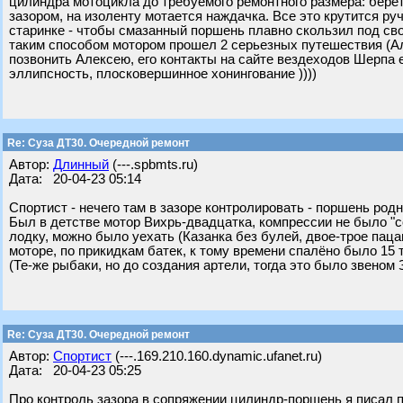
цилиндра мотоцикла до требуемого ремонтного размера: бере
зазором, на изоленту мотается наждачка. Все это крутится ру
старинке - чтобы смазанный поршень плавно скользил под св
таким способом мотором прошел 2 серьезных путешествия (Алта
позвонить Алексею, его контакты на сайте вездеходов Шерпа е
эллипсность, плосковершинное хонингование ))))
Re: Суза ДТ30. Очередной ремонт
Автор:
Длинный
(---.spbmts.ru)
Дата: 20-04-23 05:14
Спортист - нечего там в зазоре контролировать - поршень родн
Был в детстве мотор Вихрь-двадцатка, компрессии не было "со
лодку, можно было уехать (Казанка без булей, двое-трое пацан
моторе, по прикидкам батек, к тому времени спалёно было 15 то
(Те-же рыбаки, но до создания артели, тогда это было звеном 
Re: Суза ДТ30. Очередной ремонт
Автор:
Спортист
(---.169.210.160.dynamic.ufanet.ru)
Дата: 20-04-23 05:25
Про контроль зазора в сопряжении цилиндр-поршень я писал 