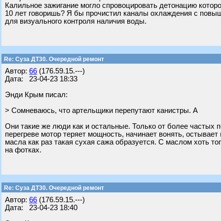
Калильное зажигание могло спровоцировать детонацию которо
10 лет говоришь? Я бы прочистил каналы охлаждения с повы
для визуального контроля наличия воды.
Re: Суза ДТ30. Очередной ремонт
Автор:
66
(176.59.15.---)
Дата: 23-04-23 18:33
Энди Крым писал:
> Сомневаюсь, что артельщики перепутают канистры. А
Они такие же люди как и остальные. Только от более частых
перегреве мотор теряет мощность, начинает вонять, остывает 
масла как раз такая сухая сажа образуется. С маслом хоть тог
на фотках.
Re: Суза ДТ30. Очередной ремонт
Автор:
66
(176.59.15.---)
Дата: 23-04-23 18:40