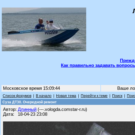
Прежде
Как правильно задавать вопросы
Московское время 15:09:44
Ваше ло
Список форумов
|
В начало
|
Новая тема
|
Перейти к теме
|
Поиск
|
Поис
Суза ДТ30. Очередной ремонт
Автор:
Длинный
(---.vologda.comstar-r.ru)
Дата: 18-04-23 23:08