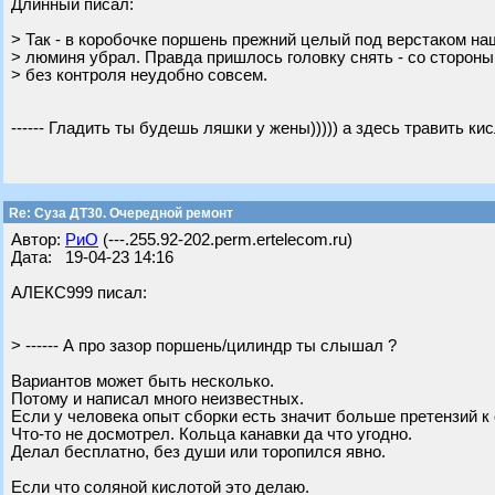
Длинный писал:
> Так - в коробочке поршень прежний целый под верстаком на
> люминя убрал. Правда пришлось головку снять - со стороны
> без контроля неудобно совсем.
------ Гладить ты будешь ляшки у жены))))) а здесь травить к
Re: Суза ДТ30. Очередной ремонт
Автор:
РиО
(---.255.92-202.perm.ertelecom.ru)
Дата: 19-04-23 14:16
АЛЕКС999 писал:
> ------ А про зазор поршень/цилиндр ты слышал ?
Вариантов может быть несколько.
Потому и написал много неизвестных.
Если у человека опыт сборки есть значит больше претензий к 
Что-то не досмотрел. Кольца канавки да что угодно.
Делал бесплатно, без души или торопился явно.
Если что соляной кислотой это делаю.