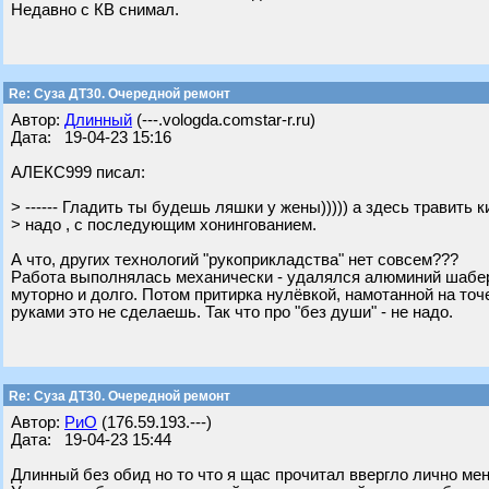
Недавно с КВ снимал.
Re: Суза ДТ30. Очередной ремонт
Автор:
Длинный
(---.vologda.comstar-r.ru)
Дата: 19-04-23 15:16
АЛЕКС999 писал:
> ------ Гладить ты будешь ляшки у жены))))) а здесь травить 
> надо , с последующим хонингованием.
А что, других технологий "рукоприкладства" нет совсем???
Работа выполнялась механически - удалялся алюминий шабер
муторно и долго. Потом притирка нулёвкой, намотанной на точ
руками это не сделаешь. Так что про "без души" - не надо.
Re: Суза ДТ30. Очередной ремонт
Автор:
РиО
(176.59.193.---)
Дата: 19-04-23 15:44
Длинный без обид но то что я щас прочитал ввергло лично мен