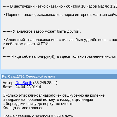
----- В инструкции четко сказанно - обкатка 10 часов масло 1:2
> Поршня - аналог, заказывались через интернет, магазин сейч
------- У аналогов зазор может быть другой .
> Алюминий - наволакивание - с гильзы был удалён весь, с 
> войлоком с пастой ГОИ.
>
------ Яйца себе заполируй)))) а здесь только травление кисл
Re: Суза ДТ30. Очередной ремонт
Автор:
DenSanih
(85.249.28.---)
Дата: 24-04-23 01:14
Сколько этих клинов/ наволочек отшкуренно на коленке
и задранных поршней воткнуто назад в цилиндры
с бороздами снизу до верху- не счесть.
Кольца-самое главное.
Новые ставишь с зазором 0.2 -и в путь.