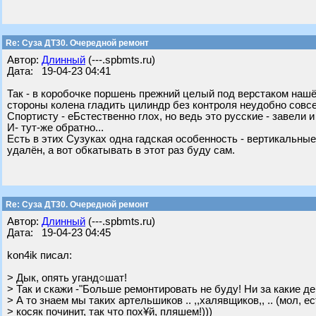
Re: Суза ДТ30. Очередной ремонт
Автор:
Длинный
(---.spbmts.ru)
Дата: 19-04-23 04:41
Так - в коробочке поршень прежний целый под верстаком нашё
стороны колена гладить цилиндр без контроля неудобно совс
Спортисту - еБстественно глох, но ведь это русские - завели 
И- тут-же обратно...
Есть в этих Сузуках одна гадская особенность - вертикальны
удалён, а вот обкатывать в этот раз буду сам.
Re: Суза ДТ30. Очередной ремонт
Автор:
Длинный
(---.spbmts.ru)
Дата: 19-04-23 04:45
kon4ik писал:
> Дык, опять уганд○шат!
> Так и скажи -"Больше ремонтировать не буду! Ни за какие де
> А то знаем мы таких артельшиков .. ,,халявщиков,, .. (мол, е
> косяк починит, так что пох¥й, пляшем!)))