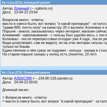
Re: Суза ДТ30. Очередной ремонт
Автор:
Длинный
(---.spbmts.ru)
Дата: 23-04-23 23:54
Вопросов много - ответы:
масло в смеси было, вот вопрос "в какой пропорции" - остался
"грамм 800- почти литр" на канистру 20 л вылили. Коленвал и
Поршня - аналог, заказывались через интернет, магазин сейчас
Алюминий - наволакивание - с гильзы был удалён весь, с по
Коленвал - после перепрессовки отходил уже 4 года , после ре
Вода шла(говорят, сам не видел), но на этих моторах гильзы
только по бокам.
Единственное о чём сразу не подумал - кольца - зазора в стыке 
На старом поршне зазоры у колец есть (понятно, 10 лет)
Re: Суза ДТ30. Очередной ремонт
Автор:
АЛЕКС999
(---.234.80-133.samtel.ru)
Дата: 24-04-23 00:42
Длинный писал:
> Вопросов много - ответы:
> масло в смеси было, вот вопрос "в какой пропорции" - осталс