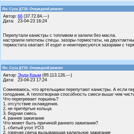
Re: Суза ДТ30. Очередной ремонт
Автор:
66
(37.72.84.---)
Дата: 23-04-23 16:24
Перепутали канистры с топливом и залили без масла.
настроили гипотизы спецы. зазоры-термостаты, на двухтактны
термостата хватает. И ездят и неинтересуются зазорами с тер
Re: Суза ДТ30. Очередной ремонт
Автор:
Энди Крым
(89.113.126.---)
Дата: 23-04-23 17:24
Сомневаюсь, что артельщики перепутают канистры. А если пер
голодании. А теплотворная способность смеси выше чем чисто
Что перегревает поршень?
1. отсутствие охлаждения.
2. не притёртые кольца
3. бедная смесь
4. раннее зажигание
Что может быть причиной раннего зажигания?
1. сбитый угол УОЗ
2. горячая свеча вызывающая калильное зажигание