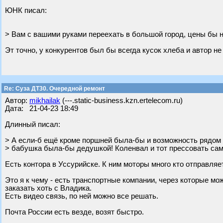
ЮНК писал:
> Вам с вашими руками переехать в большой город, цены бы 
Эт точно, у конкурентов был бы всегда кусок хлеба и автор не
Re: Суза ДТ30. Очередной ремонт
Автор:
mikhailak
(---.static-business.kzn.ertelecom.ru)
Дата: 21-04-23 18:49
Длинный писал:
> А если-б ещё кроме поршней была-бы и возможность рядом р
> бабушка была-бы дедушкой! Коленвал и тот прессовать са
Есть контора в Уссурийске. К ним моторы много кто отправляет
Это я к чему - есть транспортные компании, через которые мо
заказать хоть с Владика.
Есть видео связь, по ней можно все решать.
Почта России есть везде, возят быстро.