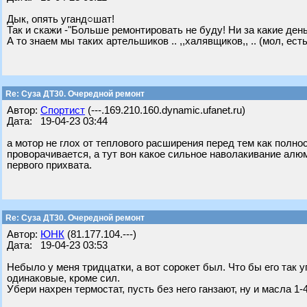
Дык, опять уганд○шат!
Так и скажи -"Больше ремонтировать не буду! Ни за какие день
А то знаем мы таких артельшиков .. ,,халявщиков,, .. (мол, ест
Re: Суза ДТ30. Очередной ремонт
Автор:
Спортист
(---.169.210.160.dynamic.ufanet.ru)
Дата: 19-04-23 03:44
а мотор не глох от теплового расширения перед тем как полно
проворачивается, а тут вон какое сильное наволакивание алю
первого прихвата.
Re: Суза ДТ30. Очередной ремонт
Автор:
ЮНК
(81.177.104.---)
Дата: 19-04-23 03:53
Небыло у меня тридцатки, а вот сорокет был. Что бы его так у
одинаковые, кроме сил.
Убери нахрен термостат, пусть без него ганзают, ну и масла 1