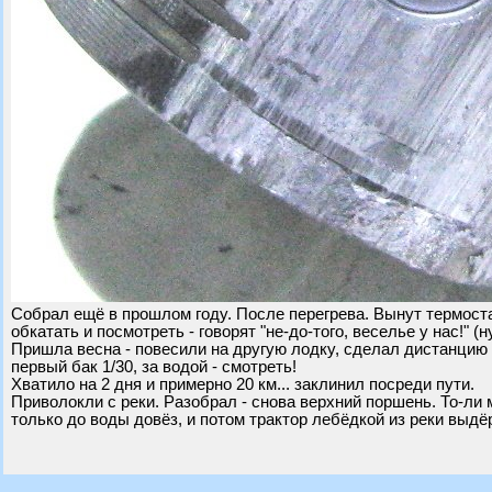
Собрал ещё в прошлом году. После перегрева. Вынут термоста
обкатать и посмотреть - говорят "не-до-того, веселье у нас!" (н
Пришла весна - повесили на другую лодку, сделал дистанцию -
первый бак 1/30, за водой - смотреть!
Хватило на 2 дня и примерно 20 км... заклинил посреди пути.
Приволокли с реки. Разобрал - снова верхний поршень. То-ли ма
только до воды довёз, и потом трактор лебёдкой из реки выдё