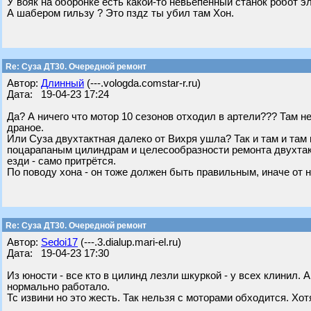
У вояк на оборонке есть какой-то невьепенный станок робот э
А шабером гильзу ? Это пздz ты убил там Хон.
Re: Суза ДТ30. Очередной ремонт
Автор:
Длинный
(---.vologda.comstar-r.ru)
Дата: 19-04-23 17:24
Да? А ничего что мотор 10 сезонов отходил в артели??? Там не
драное.
Или Суза двухтактная далеко от Вихря ушла? Так и там и там 
поцарапаным цилиндрам и целесообразности ремонта двухтак
езди - само притрётся.
По поводу хона - он тоже должен быть правильным, иначе от н
Re: Суза ДТ30. Очередной ремонт
Автор:
Sedoi17
(---.3.dialup.mari-el.ru)
Дата: 19-04-23 17:30
Из юности - все кто в цилинд лезли шкуркой - у всех клинил. А
нормально работало.
Тс извини но это жесть. Так нельзя с моторами обходится. Х