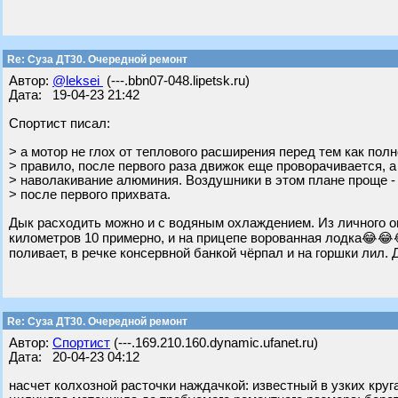
Re: Суза ДТ30. Очередной ремонт
Автор:
@leksei
(---.bbn07-048.lipetsk.ru)
Дата: 19-04-23 21:42
Спортист писал:
> а мотор не глох от теплового расширения перед тем как пол
> правило, после первого раза движок еще проворачивается, а
> наволакивание алюминия. Воздушники в этом плане проще - 
> после первого прихвата.
Дык расходить можно и с водяным охлаждением. Из личного о
километров 10 примерно, и на прицепе ворованная лодка😂😂😂
поливает, в речке консервной банкой чёрпал и на горшки лил.
Re: Суза ДТ30. Очередной ремонт
Автор:
Спортист
(---.169.210.160.dynamic.ufanet.ru)
Дата: 20-04-23 04:12
насчет колхозной расточки наждачкой: известный в узких кру