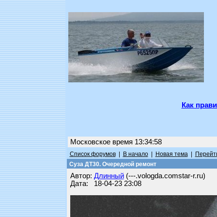
Как прави
Московское время 13:34:58
Список форумов
|
В начало
|
Новая тема
|
Перейти
Суза ДТ30. Очередной ремонт
Автор:
Длинный
(---.vologda.comstar-r.ru)
Дата: 18-04-23 23:08