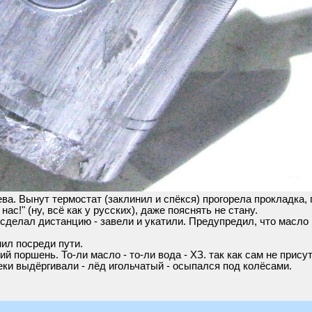
ва. Вынут термостат (заклинил и спёкся) прогорела прокладка,
нас!" (ну, всё как у русских), даже пояснять не стану.
сделал дистанцию - завели и укатили. Предупредил, что масло в
нил посреди пути.
й поршень. То-ли масло - то-ли вода - ХЗ. так как сам не прису
еки выдёргивали - лёд игольчатый - осыпался под колёсами.