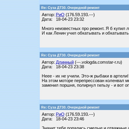
Re: Суза ДТ30. Очередной ремонт
Автор:
РиО
(176.59.193.---)
Дата: 18-04-23 23:32
Много неизвестных про ремонт. Я б купил 
И как Ленин учил обкатывать и обкатыват
Re: Суза ДТ30. Очередной ремонт
Автор:
Длинный
(---.vologda.comstar-r.ru)
Дата: 18-04-23 23:38
Неее - их не учили. Это-ж рыбаки в артели
На этом моторе перепрессован коленвал мно
заменил поршня, полирнул гильзу - и вот о
Re: Суза ДТ30. Очередной ремонт
Автор:
РиО
(176.59.193.---)
Дата: 18-04-23 23:46
Значит тебе попались смелые и отважные 