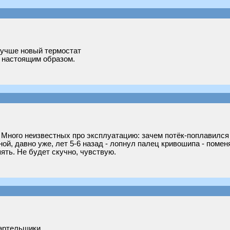
лучше новый термостат
ь настоящим образом.
! Много неизвестных про эксплуатацию: зачем потёк-поплавился 
й, давно уже, лет 5-6 назад - лопнул палец кривошипа - поменя
пять. Не будет скучно, чувствую.
артельщики.