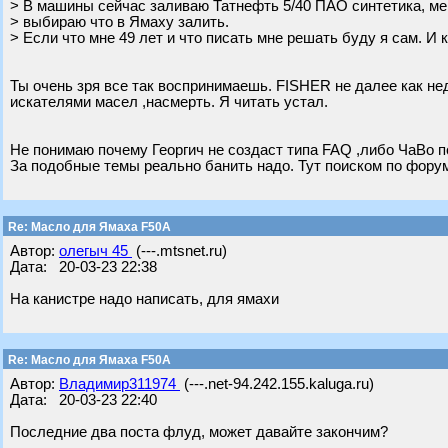
> В машины сейчас заливаю Татнефть 5/40 ПАО синтетика, мен
> выбираю что в Ямаху залить.
> Если что мне 49 лет и что писать мне решать буду я сам. И к
Ты очень зря все так воспринимаешь. FISHER не далее как н
искателями масел ,насмерть. Я читать устал.
Не понимаю почему Георгич не создаст типа FAQ ,либо ЧаВо п
За подобные темы реально банить надо. Тут поиском по форуму
Re: Масло для Ямаха F50A
Автор:
олегыч 45
(---.mtsnet.ru)
Дата: 20-03-23 22:38
На канистре надо написать, для ямахи
Re: Масло для Ямаха F50A
Автор:
Владимир311974
(---.net-94.242.155.kaluga.ru)
Дата: 20-03-23 22:40
Последние два поста флуд, может давайте закончим?