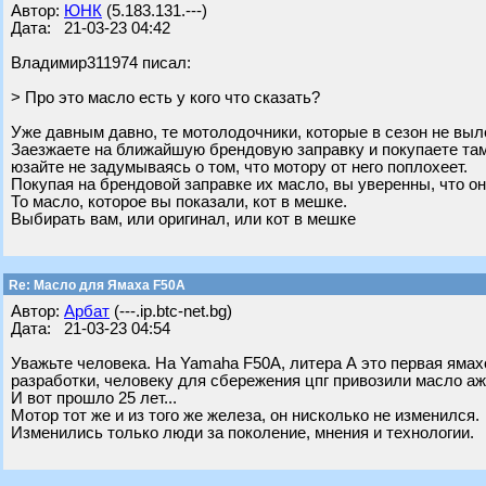
Автор:
ЮНК
(5.183.131.---)
Дата: 21-03-23 04:42
Владимир311974 писал:
> Про это масло есть у кого что сказать?
Уже давным давно, те мотолодочники, которые в сезон не выл
Заезжаете на ближайшую брендовую заправку и покупаете там
юзайте не задумываясь о том, что мотору от него поплохеет.
Покупая на брендовой заправке их масло, вы уверенны, что он
То масло, которое вы показали, кот в мешке.
Выбирать вам, или оригинал, или кот в мешке
Re: Масло для Ямаха F50A
Автор:
Арбат
(---.ip.btc-net.bg)
Дата: 21-03-23 04:54
Уважьте человека. На Yamaha F50А, литера А это первая ямах
разработки, человеку для сбережения цпг привозили масло аж
И вот прошло 25 лет...
Мотор тот же и из того же железа, он нисколько не изменился.
Изменились только люди за поколение, мнения и технологии.