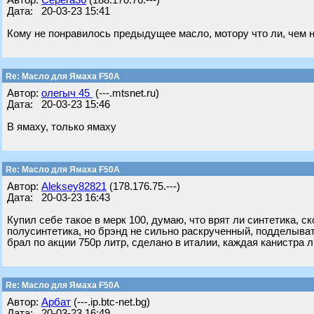
Автор:
Серега36
(188.170.76.---)
Дата: 20-03-23 15:41
Кому не понравилось предыдущее масло, мотору что ли, чем 
Re: Масло для Ямаха F50A
Автор:
олегыч 45
(---.mtsnet.ru)
Дата: 20-03-23 15:46
В ямаху, только ямаху
Re: Масло для Ямаха F50A
Автор:
Aleksey82821
(178.176.75.---)
Дата: 20-03-23 16:43
Купил себе такое в мерк 100, думаю, что врят ли синтетика, с
полусинтетика, но брэнд не сильно раскрученный, подделыват
брал по акции 750р литр, сделано в италии, каждая канистра 
Re: Масло для Ямаха F50A
Автор:
Арбат
(---.ip.btc-net.bg)
Дата: 20-03-23 16:49