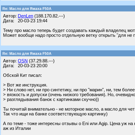
Re: Масло для Ямаха F50A
Автор:
DenLen
(188.170.82.---)
Дата: 20-03-23 19:44
Тему про масло теперь будет создавать каждый владелец мото
Может вообще надо просто отдельную ветку открыть "для не 
Re: Масло для Ямаха F50A
Автор:
OSN
(37.29.88.---)
Дата: 20-03-23 20:00
Обской Кит писал:
> Вот же инструкция.
> Ни слово нет, ни про синтетику, ни про "марин", ни, тем более
> вязкость и допуски (очень низкого требования). Но, очевидн
> разглядывания банок с картинками скучно))
Ты почитай внимательно - не моторное масло, а масло для 
Так что ищи на банке соответствующую картинку)
А по теме - тоже интересны отзывы о Eni или Agip. Цена уж на 
аж из Италии