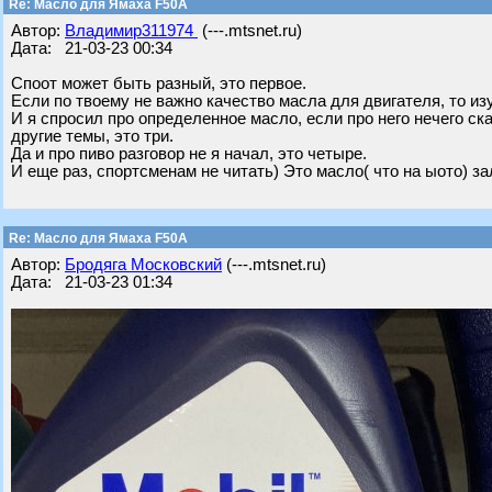
Re: Масло для Ямаха F50A
Автор:
Владимир311974
(---.mtsnet.ru)
Дата: 21-03-23 00:34
Споот может быть разный, это первое.
Если по твоему не важно качество масла для двигателя, то из
И я спросил про определенное масло, если про него нечего ск
другие темы, это три.
Да и про пиво разговор не я начал, это четыре.
И еще раз, спортсменам не читать) Это масло( что на ыото) з
Re: Масло для Ямаха F50A
Автор:
Бродяга Московский
(---.mtsnet.ru)
Дата: 21-03-23 01:34