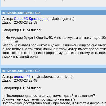
Re: Масло для Ямаха F50A
Автор:
СергейС Краснодар
(---.kubangsm.ru)
Дата: 20-03-23 22:58
Владимир311974 писал:
> Не жидкое будет? Оно 5w40. А по талмутам в ямаху надо 10
======///
масло не бывает "слишком жидкое". слишком жидкое оно было, 
было нельзя. а так твоя машина и твой мотор имеет абсолют
контексте по отношению к хорошему синтетическому есть все
ямахи в главной роли
Re: Масло для Ямаха F50A
Автор:
олегыч 45
(---.balakovo.stream-tv.ru)
Дата: 20-03-23 23:48
Владимир311974 писал:
> Последние два поста флуд, может давайте закончим?
А может не надо темы про масло начинать!?
Тут поиском достаточно вбить про масло, и этих тем дохрена 