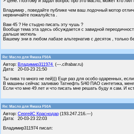
> цене. Поэтому и задал вопрос про это масло, может кто лил
Владимир , поведайте публике чем ваш лодочный мотор отлич
нервничайте пожалуйста .
Вам 45 ? Не стыдно писать эту чушь ?
Вообще тема эта здесь обсуждается с завидной переодичностью
дальше мотюль
Вашему эни в любом лабазе альтернатив с десяток , только бе
Re: Масло для Ямаха F50A
Автор:
Владимир311974
(---.cifrabar.ru)
Дата: 20-03-23 21:50
Ты пива то много не пей))) Еще раз для особо одаренных, если
В машины сейчас заливаю Татнефть 5/40 ПАО синтетика, меня
Если что мне 49 лет и что писать мне решать буду я сам. И кс
Re: Масло для Ямаха F50A
Автор:
СергейС Краснодар
(193.247.216.---)
Дата: 20-03-23 22:03
Владимир311974 писал: