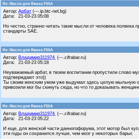
Re: Масло для Ямаха F50A
Автор:
Арбат
(---.ip.btc-net.bg)
Дата: 21-03-23 05:08
Но честно, странно читать такие мысли от человека полвека п
стандарты SAE.
Re: Масло для Ямаха F50A
Автор:
Владимир311974
(---.cifrabar.ru)
Дата: 21-03-23 05:18
Неуважаемый арбат, в твоем воспитании пропустили слово му
подтверждают это))
Ты своим женским умом уже выдумал здесь целую мыльную опе
привозили мог бы скинуть сюда, но что то доказывать женщин
Re: Масло для Ямаха F50A
Автор:
Владимир311974
(---.cifrabar.ru)
Дата: 21-03-23 05:22
И еще, для женской части данногофорума, этот мотор был купле
эти годы он сохранился лучше, чем мозг у некоторых барыг.