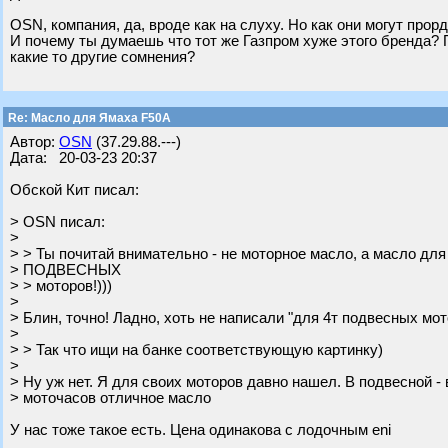
OSN, компания, да, вроде как на слуху. Но как они могут про
И почему ты думаешь что тот же Газпром хуже этого бренда? П
какие то другие сомнения?
Re: Масло для Ямаха F50A
Автор:
OSN
(37.29.88.---)
Дата: 20-03-23 20:37
Обской Кит писал:
> OSN писал:
>
> > Ты почитай внимательно - не моторное масло, а масло дл
> ПОДВЕСНЫХ
> > моторов!)))
>
> Блин, точно! Ладно, хоть не написали "для 4т подвесных мо
>
> > Так что ищи на банке соответствующую картинку)
>
> Ну уж нет. Я для своих моторов давно нашел. В подвесной - 
> моточасов отличное масло
У нас тоже такое есть. Цена одинакова с лодочным eni