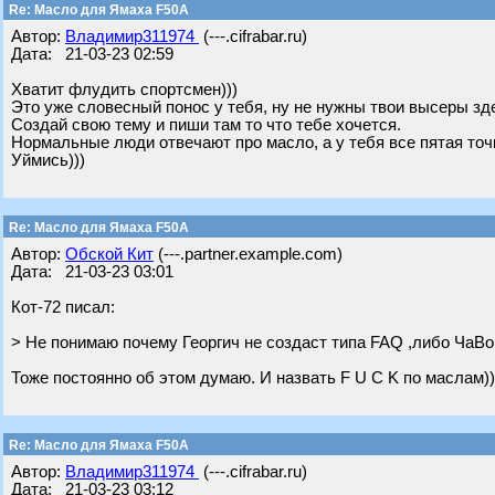
Re: Масло для Ямаха F50A
Автор:
Владимир311974
(---.cifrabar.ru)
Дата: 21-03-23 02:59
Хватит флудить спортсмен)))
Это уже словесный понос у тебя, ну не нужны твои высеры зде
Создай свою тему и пиши там то что тебе хочется.
Нормальные люди отвечают про масло, а у тебя все пятая точк
Уймись)))
Re: Масло для Ямаха F50A
Автор:
Обской Кит
(---.partner.example.com)
Дата: 21-03-23 03:01
Кот-72 писал:
> Не понимаю почему Георгич не создаст типа FAQ ,либо ЧаВо
Тоже постоянно об этом думаю. И назвать F U C K по маслам))
Re: Масло для Ямаха F50A
Автор:
Владимир311974
(---.cifrabar.ru)
Дата: 21-03-23 03:12