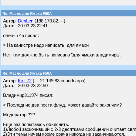
Re: Масло для Ямаха F50A
Автор:
DenLen
(188.170.82.---)
Дата: 20-03-23 22:41
олегыч 45 писал:
> На канистре надо написать, для ямахи
Нет, там должно быть написано "для ямахи владимира".
Re: Масло для Ямаха F50A
Автор:
Кот-72
(---.21.149.83.in-addr.arpa)
Дата: 20-03-23 22:50
Владимир311974 писал:
> Последние два поста флуд, может давайте закончим?
Модератор ???
Еще раз попытаюсь обьяснить.
1)Любой заскочивший с 2-3 десятками сообщений считает свя
2)Эти темы ничем кроме срача никогда не заканчиваются.