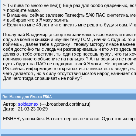
> Ты пива то много не пей))) Еще раз для особо одаренных, есл
> пройдите мимо.
> В машины сейчас заливаю Татнефть 5/40 ПАО синтетика, мен
> выбираю что в Ямаху залить.
> Если что мне 49 лет и что писать мне решать буду я сам. И к
Послушай Владимир ,я спортом занимаюсь всю жизнь и пива не
сядь за комп и книжки и изучай тему ГСМ , начни с года 50 го
поймешь , далее тебе в догонку , твоему мотору ямахе важнее
себя достойно ты с людьми разговариваешь и кто ,что здесь пь
должно , тебе ответили , ты один хер несешь пургу , что ты 
понимаю ничего объясните на пальцах ? А ты реально не пон
пусть будет на ПАО не подходит твоей Ямахи . Не нервничай .
PS сейчас информация в открытых источниках есть везде , есть
чего делается , но в силу отсутствия мозгов народ начинает 
Для чего тогда спрашивать не пойму?
Re: Масло для Ямаха F50A
Автор:
soldatmax
(---.broadband.corbina.ru)
Дата: 21-03-23 00:29
FISHER, успокойся. На всех нервов не хватит. Одна только пр