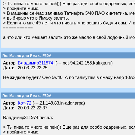
> Ты пива то много не пей))) Еще раз для особо одаренных, есл
> пройдите мимо.
> В машины сейчас заливаю Татнефть 5/40 ПАО синтетика, мен
> выбираю что в Ямаху залить.
> Если что мне 49 лет и что писать мне решать буду я сам. И к
===========
а что или кто мешает залить это же масло в свой лодочный мо
Re: Масло для Ямаха F50A
Автор:
Владимир311974
(---.net-94.242.155.kaluga.ru)
Дата: 20-03-23 22:25
Не жидкое будет? Оно 5w40. А по талмутам в ямаху надо 10w
Re: Масло для Ямаха F50A
Автор:
Кот-72
(---.21.149.83.in-addr.arpa)
Дата: 20-03-23 22:37
Владимир311974 писал:
> Ты пива то много не пей))) Еще раз для особо одаренных, есл
> пройдите мимо.