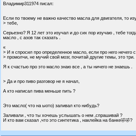
Владимир311974 писал:
Если по твоему не важно качество масла для двигателя, то и
> тебе,
Серьезно? Я 12 лет это изучал и до сих пор изучаю , тебе то
масло , с азов так сказать .
«
> И я спросил про определенное масло, если про него нечего 
> промолчи, не мучий свой мозг, почитай другие темы, это три.
Я к счастью про это масло знаю все , а ты ничего не знаешь .
> Да и про пиво разговор не я начал,
А кто написал пива меньше пить ?
Это масло( что на ыото) заливал кто нибудь?
Заливали , что ты хочешь услышать о нем ,спрашивай ?
И кто вам сказал ,что это синтетика , наклейка на банке🤣🤣?