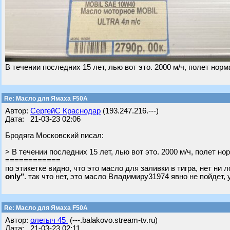
В течении последних 15 лет, лью вот это. 2000 м/ч, полет нор
Re: Масло для Ямаха F50A
Автор:
СергейС Краснодар
(193.247.216.---)
Дата: 21-03-23 02:06
Бродяга Московский писал:
> В течении последних 15 лет, лью вот это. 2000 м/ч, полет н
============
по этикетке видно, что это масло для заливки в тигра, нет ни 
only"
. так что нет, это масло Владимиру31974 явно не пойдет, 
Re: Масло для Ямаха F50A
Автор:
олегыч 45
(---.balakovo.stream-tv.ru)
Дата: 21-03-23 02:11