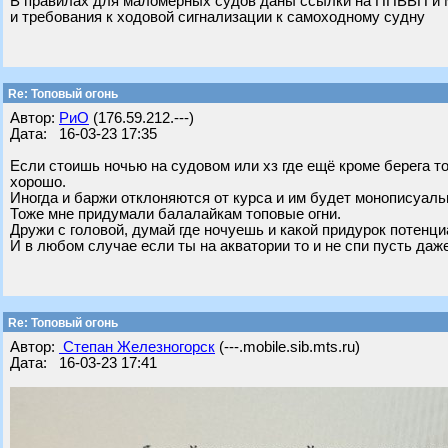
В правилах для маломерных судов даны ссылки на ППВВП и М
и требования к ходовой сигнализации к самоходному судну
Re: Топовый огонь
Автор:
РиО
(176.59.212.---)
Дата: 16-03-23 17:35
Если стоишь ночью на судовом или хз где ещё кроме берега то
хорошо.
Иногда и баржи отклоняются от курса и им будет монописуально
Тоже мне придумали балалайкам топовые огни.
Дружи с головой, думай где ночуешь и какой придурок потенциа
И в любом случае если ты на акватории то и не спи пусть даже
Re: Топовый огонь
Автор:
Степан Железногорск
(---.mobile.sib.mts.ru)
Дата: 16-03-23 17:41