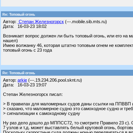
Re: Топовый огонь
Автор:
Степан Железногорск
(---.mobile.sib.mts.ru)
Дата: 16-03-23 18:02
Возникает вопрос должен ли быть топовый огонь, или его на 
нашел)
Имею волжанку 46, которая штатно топовым огнем не комплек
топовый огонь с 23 года
Re: Топовый огонь
Автор:
arkie
(---.19.234.206.pool.sknt.ru)
Дата: 16-03-23 19:07
Степан Железногорск писал:
> В правилах для маломерных судов даны ссылки на ППВВП 
> сказано, что маломерное судно это самоходное судно и тре
> сигнализации к самоходному судну
Ну раз дело дошло до МППСС72, то смотрите Правило 23 с). 
7 узлов и т.д. может выставлять белый круговой огонь, бортов
Поскольку скоростные суда должны ночью передвигаться в вод