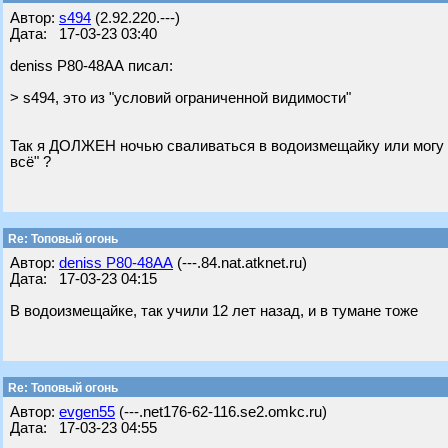
Автор:
s494
(2.92.220.---)
Дата: 17-03-23 03:40
deniss Р80-48АА писал:
> s494, это из "условий ограниченной видимости"
Так я ДОЛЖЕН ночью сваливаться в водоизмещайку или могу в 
всё" ?
Re: Топовый огонь
Автор:
deniss Р80-48АА
(---.84.nat.atknet.ru)
Дата: 17-03-23 04:15
В водоизмещайке, так учили 12 лет назад, и в тумане тоже
Re: Топовый огонь
Автор:
evgen55
(---.net176-62-116.se2.omkc.ru)
Дата: 17-03-23 04:55