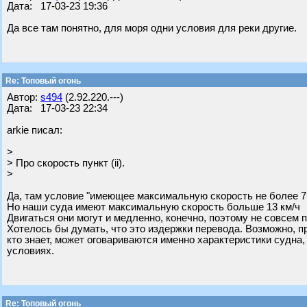
Дата: 17-03-23 19:36
Да все там понятно, для моря одни условия для реки другие.
Re: Топовый огонь
Автор:
s494
(2.92.220.---)
Дата: 17-03-23 22:34
arkie писал:
>
> Про скорость пункт (ii).
>
Да, там условие "имеющее максимальную скорость не более 7 
Но наши суда имеют максимальную скорость больше 13 км/ч
Двигаться они могут и медленно, конечно, поэтому не совсем п
Хотелось бы думать, что это издержки перевода. Возможно, п
кто знает, может оговариваются именно характеристики судна,
условиях.
Re: Топовый огонь