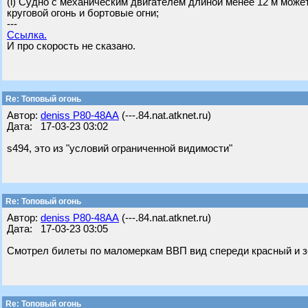
(i) Судно с механическим двигателем длиной менее 12 м може
круговой огонь и бортовые огни;
---
Ссылка.
И про скорость не сказано.
Re: Топовый огонь
Автор:
deniss Р80-48АА
(---.84.nat.atknet.ru)
Дата: 17-03-23 03:02
s494, это из "условий ограниченной видимости"
Re: Топовый огонь
Автор:
deniss Р80-48АА
(---.84.nat.atknet.ru)
Дата: 17-03-23 03:05
Смотрел билеты по маломеркам ВВП вид спереди красный и з
Re: Топовый огонь