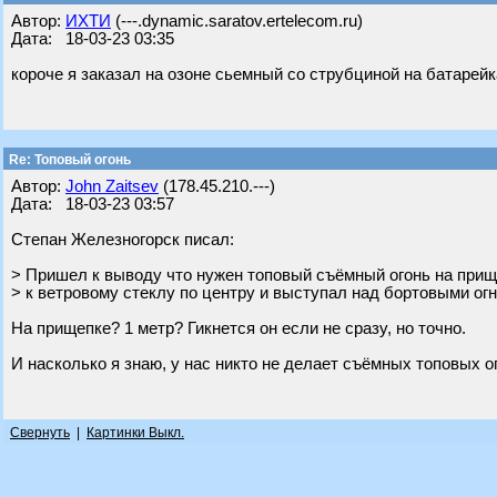
Автор:
ИХТИ
(---.dynamic.saratov.ertelecom.ru)
Дата: 18-03-23 03:35
короче я заказал на озоне сьемный со струбциной на батарейк
Re: Топовый огонь
Автор:
John Zaitsev
(178.45.210.---)
Дата: 18-03-23 03:57
Степан Железногорск писал:
> Пришел к выводу что нужен топовый съёмный огонь на прищ
> к ветровому стеклу по центру и выступал над бортовыми огн
На прищепке? 1 метр? Гикнется он если не сразу, но точно.
И насколько я знаю, у нас никто не делает съёмных топовых огн
Свернуть
|
Картинки Выкл.