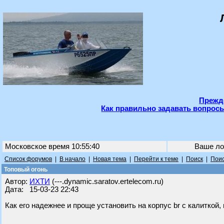
Прежде
Как правильно задавать вопросы
Московское время 10:55:40
Ваше ло
Список форумов
|
В начало
|
Новая тема
|
Перейти к теме
|
Поиск
|
Поис
Топовый огонь
Автор:
ИХТИ
(---.dynamic.saratov.ertelecom.ru)
Дата: 15-03-23 22:43
Как его надежнее и проще установить на корпус br с калиткой,