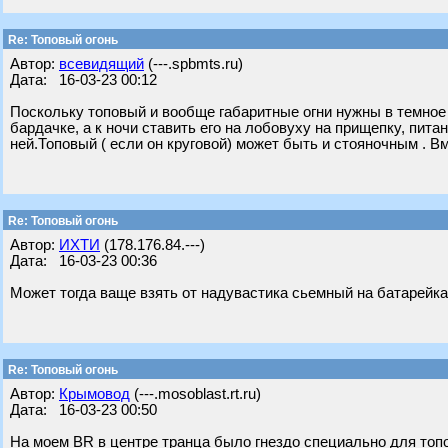
Re: Топовый огонь
Автор:
всевидящий
(---.spbmts.ru)
Дата: 16-03-23 00:12
Поскольку топовый и вообще габаритные огни нужны в темное в
бардачке, а к ночи ставить его на лобовуху на прищепку, пита
ней.Топовый ( если он круговой) может быть и стояночным . В
Re: Топовый огонь
Автор:
ИХТИ
(178.176.84.---)
Дата: 16-03-23 00:36
Может тогда ваще взять от надувастика сьемный на батарейках
Re: Топовый огонь
Автор:
Крымовод
(---.mosoblast.rt.ru)
Дата: 16-03-23 00:50
На моем BR в центре транца было гнездо специально для топов