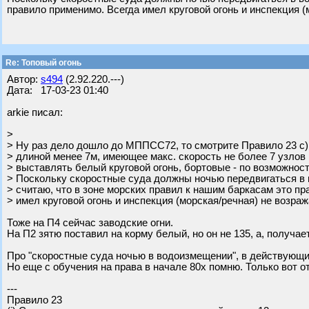
правило применимо. Всегда имел круговой огонь и инспекция (
Re: Топовый огонь
Автор:
s494
(2.92.220.---)
Дата: 17-03-23 01:40
arkie писал:
>
> Ну раз дело дошло до МППСС72, то смотрите Правило 23 с)
> длиной менее 7м, имеющее макс. скорость не более 7 узлов и
> выставлять белый круговой огонь, бортовые - по возможност
> Поскольку скоростные суда должны ночью передвигаться в 
> считаю, что в зоне морских правил к нашим баркасам это п
> имел круговой огонь и инспекция (морская/речная) не возраж
Тоже на П4 сейчас заводские огни.
На П2 зятю поставил на корму белый, но он не 135, а, получае
Про "скоростные суда ночью в водоизмещении", в действующи
Но еще с обучения на права в начале 80х помню. Только вот от
---
Правило 23