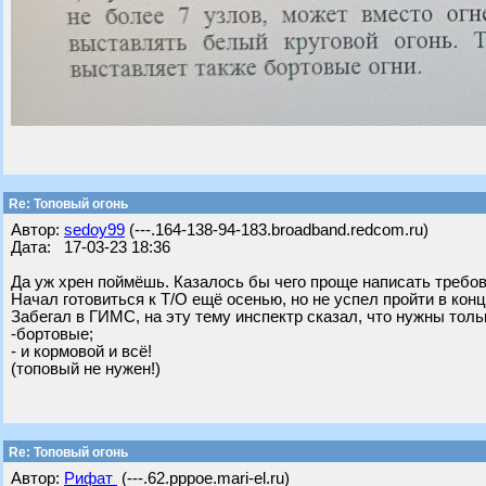
Re: Топовый огонь
Автор:
sedoy99
(---.164-138-94-183.broadband.redcom.ru)
Дата: 17-03-23 18:36
Да уж хрен поймёшь. Казалось бы чего проще написать требова
Начал готовиться к Т/О ещё осенью, но не успел пройти в конц
Забегал в ГИМС, на эту тему инспектр сказал, что нужны толь
-бортовые;
- и кормовой и всё!
(топовый не нужен!)
Re: Топовый огонь
Автор:
Рифат
(---.62.pppoe.mari-el.ru)