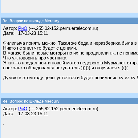
Re: Вопрос по шильде Mercury
Автор:
РиО
(---.255.92-152.perm.ertelecom.ru)
Дата: 17-03-23 15:11
Филипыча понять можно. Такая же беда и неразбериха была в 
Никто не знал что будет с ценами.
В магазе были новые моторы но их не продавали т.к. не поним
Что уж говорить про частника.
Я как-то продал почти новый мотор недорого в Мурманск отпра
насколько обрадовался покупатель )))))) и огорчился я ((((
Думаю в этом году цены устоятся и будет понимание ху из ху !
Re: Вопрос по шильде Mercury
Автор:
РиО
(---.255.92-152.perm.ertelecom.ru)
Дата: 17-03-23 15:11
.