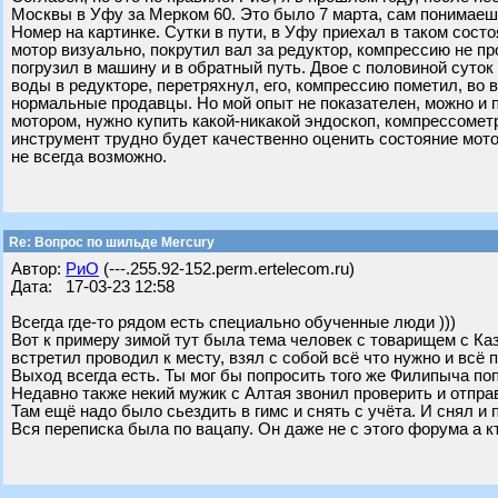
Москвы в Уфу за Мерком 60. Это было 7 марта, сам понимаешь
Номер на картинке. Сутки в пути, в Уфу приехал в таком сост
мотор визуально, покрутил вал за редуктор, компрессию не пр
погрузил в машину и в обратный путь. Двое с половиной суток в
воды в редукторе, перетряхнул, его, компрессию пометил, во в
нормальные продавцы. Но мой опыт не показателен, можно и по
мотором, нужно купить какой-никакой эндоскоп, компрессометр
инструмент трудно будет качественно оценить состояние мотор
не всегда возможно.
Re: Вопрос по шильде Mercury
Автор:
РиО
(---.255.92-152.perm.ertelecom.ru)
Дата: 17-03-23 12:58
Всегда где-то рядом есть специально обученные люди )))
Вот к примеру зимой тут была тема человек с товарищем с Ка
встретил проводил к месту, взял с собой всё что нужно и всё
Выход всегда есть. Ты мог бы попросить того же Филипыча по
Недавно также некий мужик с Алтая звонил проверить и отпра
Там ещё надо было сьездить в гимс и снять с учёта. И снял и 
Вся переписка была по вацапу. Он даже не с этого форума а кт