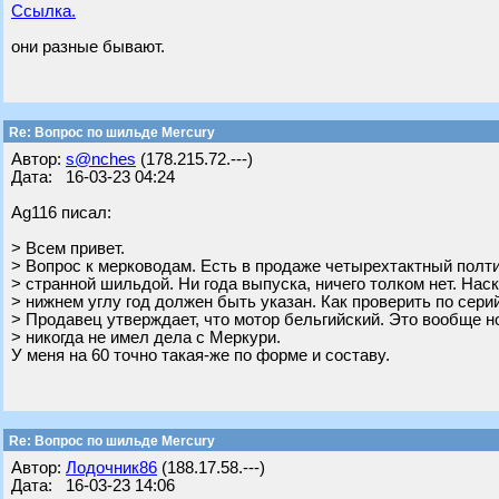
Ссылка.
они разные бывают.
Re: Вопрос по шильде Mercury
Автор:
s@nches
(178.215.72.---)
Дата: 16-03-23 04:24
Ag116 писал:
> Всем привет.
> Вопрос к мерководам. Есть в продаже четырехтактный полти
> странной шильдой. Ни года выпуска, ничего толком нет. Наск
> нижнем углу год должен быть указан. Как проверить по сери
> Продавец утверждает, что мотор бельгийский. Это вообще
> никогда не имел дела с Меркури.
У меня на 60 точно такая-же по форме и составу.
Re: Вопрос по шильде Mercury
Автор:
Лодочник86
(188.17.58.---)
Дата: 16-03-23 14:06