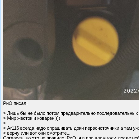
РиО писал:
> Лишь бы не было потом предварительно последовательных 
> Мир жесток и коварен )))
>
> Аг116 всегда надо спрашивать доки первоисточники а там уж
> верчу или вот они смотрите...
Согласен, но это не правило. РиО, я в прошлом году, после н