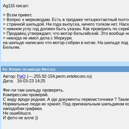
Ag116 писал:
> Всем привет.
> Вопрос к мерководам. Есть в продаже четырехтактный полти
> странной шильдой. Ни года выпуска, ничего толком нет. Наск
> нижнем углу год должен быть указан. Как проверить по сери
> Продавец утверждает, что мотор бельгийский. Это вообще
> никогда не имел дела с Меркури.
на шильде написано что мотор собран в китае. На шильде под 
Бельгии.
Re: Вопрос по шильде Mercury
Автор:
РиО
(---.255.92-154.perm.ertelecom.ru)
Дата: 16-03-23 14:25
Фиг-ли там шильду проверять.
Компрессию проверяй.
С виду вроде родная. А где документы первоисточники ? Таки
Нормальные люди их хранят. Под оригинальным шильдиком есл
наподобии графики.
Не ошибёшся.
И фото не алле ))