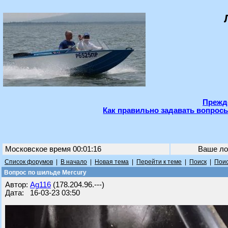
Прежде
Как правильно задавать вопросы
Московское время 00:01:16
Ваше ло
Список форумов
|
В начало
|
Новая тема
|
Перейти к теме
|
Поиск
|
Поис
Вопрос по шильде Mercury
Автор:
Ag116
(178.204.96.---)
Дата: 16-03-23 03:50