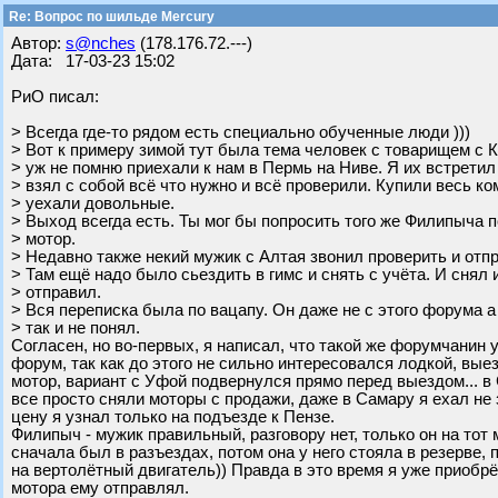
Re: Вопрос по шильде Mercury
Автор:
s@nches
(178.176.72.---)
Дата: 17-03-23 15:02
РиО писал:
> Всегда где-то рядом есть специально обученные люди )))
> Вот к примеру зимой тут была тема человек с товарищем с 
> уж не помню приехали к нам в Пермь на Ниве. Я их встретил
> взял с собой всё что нужно и всё проверили. Купили весь к
> уехали довольные.
> Выход всегда есть. Ты мог бы попросить того же Филипыча 
> мотор.
> Недавно также некий мужик с Алтая звонил проверить и отп
> Там ещё надо было сьездить в гимс и снять с учёта. И снял 
> отправил.
> Вся переписка была по вацапу. Он даже не с этого форума а
> так и не понял.
Согласен, но во-первых, я написал, что такой же форумчанин 
форум, так как до этого не сильно интересовался лодкой, выез
мотор, вариант с Уфой подвернулся прямо перед выездом... в 
все просто сняли моторы с продажи, даже в Самару я ехал не
цену я узнал только на подъезде к Пензе.
Филипыч - мужик правильный, разговору нет, только он на тот
сначала был в разъездах, потом она у него стояла в резерве, 
на вертолётный двигатель)) Правда в это время я уже приобр
мотора ему отправлял.