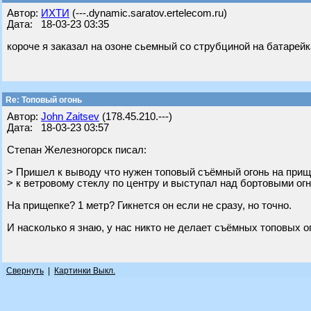
Автор:
ИХТИ
(---.dynamic.saratov.ertelecom.ru)
Дата: 18-03-23 03:35
короче я заказал на озоне сьемный со струбциной на батарейк
Re: Топовый огонь
Автор:
John Zaitsev
(178.45.210.---)
Дата: 18-03-23 03:57
Степан Железногорск писал:
> Пришел к выводу что нужен топовый съёмный огонь на прищ
> к ветровому стеклу по центру и выступал над бортовыми огн
На прищепке? 1 метр? Гикнется он если не сразу, но точно.
И насколько я знаю, у нас никто не делает съёмных топовых огн
Свернуть
|
Картинки Выкл.