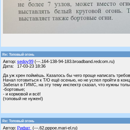
Re: Топовый огонь
Автор:
sedoy99
(---.164-138-94-183.broadband.redcom.ru)
Дата: 17-03-23 18:36
Да уж хрен поймёшь. Казалось бы чего проще написать требова
Начал готовиться к Т/О ещё осенью, но не успел пройти в конц
Забегал в ГИМС, на эту тему инспектр сказал, что нужны толь
-бортовые;
- и кормовой и всё!
(топовый не нужен!)
Re: Топовый огонь
Автор:
Рифат
(---.62.pppoe.mari-el.ru)