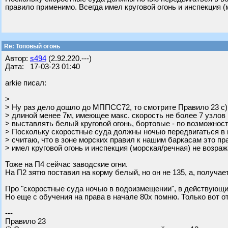
правило применимо. Всегда имел круговой огонь и инспекция (
Re: Топовый огонь
Автор:
s494
(2.92.220.---)
Дата: 17-03-23 01:40
arkie писал:
>
> Ну раз дело дошло до МППСС72, то смотрите Правило 23 с)
> длиной менее 7м, имеющее макс. скорость не более 7 узлов и
> выставлять белый круговой огонь, бортовые - по возможност
> Поскольку скоростные суда должны ночью передвигаться в 
> считаю, что в зоне морских правил к нашим баркасам это п
> имел круговой огонь и инспекция (морская/речная) не возраж
Тоже на П4 сейчас заводские огни.
На П2 зятю поставил на корму белый, но он не 135, а, получае
Про "скоростные суда ночью в водоизмещении", в действующи
Но еще с обучения на права в начале 80х помню. Только вот от
---
Правило 23