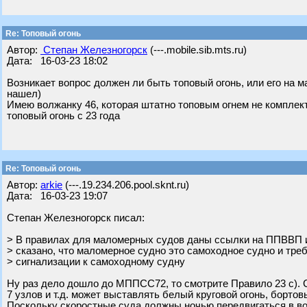
Re: Топовый огонь
Автор:
Степан Железногорск
(---.mobile.sib.mts.ru)
Дата: 16-03-23 18:02
Возникает вопрос должен ли быть топовый огонь, или его на 
нашел)
Имею волжанку 46, которая штатно топовым огнем не комплек
топовый огонь с 23 года
Re: Топовый огонь
Автор:
arkie
(---.19.234.206.pool.sknt.ru)
Дата: 16-03-23 19:07
Степан Железногорск писал:
> В правилах для маломерных судов даны ссылки на ППВВП 
> сказано, что маломерное судно это самоходное судно и тре
> сигнализации к самоходному судну
Ну раз дело дошло до МППСС72, то смотрите Правило 23 с). 
7 узлов и т.д. может выставлять белый круговой огонь, бортов
Поскольку скоростные суда должны ночью передвигаться в вод