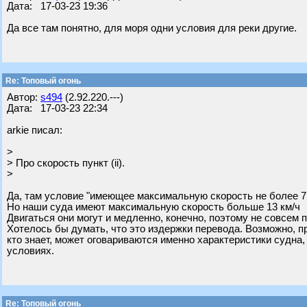
Дата: 17-03-23 19:36
Да все там понятно, для моря одни условия для реки другие.
Re: Топовый огонь
Автор:
s494
(2.92.220.---)
Дата: 17-03-23 22:34
arkie писал:
>
> Про скорость пункт (ii).
>
Да, там условие "имеющее максимальную скорость не более 7 
Но наши суда имеют максимальную скорость больше 13 км/ч
Двигаться они могут и медленно, конечно, поэтому не совсем п
Хотелось бы думать, что это издержки перевода. Возможно, п
кто знает, может оговариваются именно характеристики судна,
условиях.
Re: Топовый огонь