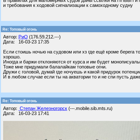
В правилах для маломерных судов даны ссылки на ППВВП и М
и требования к ходовой сигнализации к самоходному судну
Re: Топовый огонь
Автор:
РиО
(176.59.212.---)
Дата: 16-03-23 17:35
Если стоишь ночью на судовом или хз где ещё кроме берега то
хорошо.
Иногда и баржи отклоняются от курса и им будет монописуально
Тоже мне придумали балалайкам топовые огни.
Дружи с головой, думай где ночуешь и какой придурок потенциа
И в любом случае если ты на акватории то и не спи пусть даже
Re: Топовый огонь
Автор:
Степан Железногорск
(---.mobile.sib.mts.ru)
Дата: 16-03-23 17:41