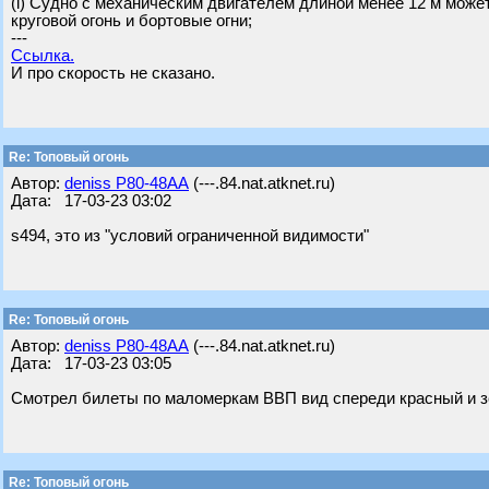
(i) Судно с механическим двигателем длиной менее 12 м може
круговой огонь и бортовые огни;
---
Ссылка.
И про скорость не сказано.
Re: Топовый огонь
Автор:
deniss Р80-48АА
(---.84.nat.atknet.ru)
Дата: 17-03-23 03:02
s494, это из "условий ограниченной видимости"
Re: Топовый огонь
Автор:
deniss Р80-48АА
(---.84.nat.atknet.ru)
Дата: 17-03-23 03:05
Смотрел билеты по маломеркам ВВП вид спереди красный и з
Re: Топовый огонь