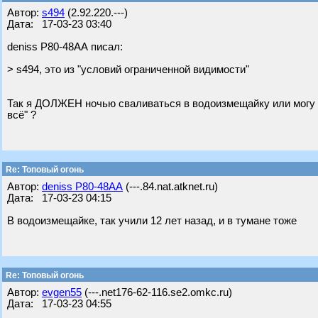
Автор:
s494
(2.92.220.---)
Дата: 17-03-23 03:40
deniss Р80-48АА писал:
> s494, это из "условий ограниченной видимости"
Так я ДОЛЖЕН ночью сваливаться в водоизмещайку или могу в 
всё" ?
Re: Топовый огонь
Автор:
deniss Р80-48АА
(---.84.nat.atknet.ru)
Дата: 17-03-23 04:15
В водоизмещайке, так учили 12 лет назад, и в тумане тоже
Re: Топовый огонь
Автор:
evgen55
(---.net176-62-116.se2.omkc.ru)
Дата: 17-03-23 04:55