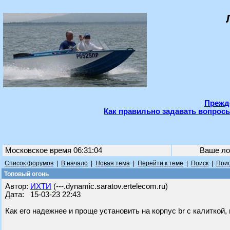
Прежде
Как правильно задавать вопросы
Московское время 06:31:04
Ваше ло
Список форумов
|
В начало
|
Новая тема
|
Перейти к теме
|
Поиск
|
Поис
Топовый огонь
Автор:
ИХТИ
(---.dynamic.saratov.ertelecom.ru)
Дата: 15-03-23 22:43
Как его надежнее и проще установить на корпус br с калиткой,