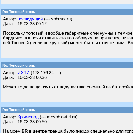
Re: Топовый огонь
Автор:
всевидящий
(---.spbmts.ru)
Дата: 16-03-23 00:12
Поскольку топовый и вообще габаритные огни нужны в темное в
бардачке, а к ночи ставить его на лобовуху на прищепку, пита
ней.Топовый ( если он круговой) может быть и стояночным . В
Re: Топовый огонь
Автор:
ИХТИ
(178.176.84.---)
Дата: 16-03-23 00:36
Может тогда ваще взять от надувастика сьемный на батарейках
Re: Топовый огонь
Автор:
Крымовод
(---.mosoblast.rt.ru)
Дата: 16-03-23 00:50
На моем BR в центре транца было гнездо специально для топов