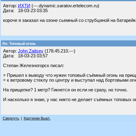
Автор:
ИХТИ
(---.dynamic.saratov.ertelecom.ru)
Дата: 18-03-23 03:35
короче я заказал на озоне сьемный со струбциной на батарейк
Re: Топовый огонь
Автор:
John Zaitsev
(178.45.210.---)
Дата: 18-03-23 03:57
Степан Железногорск писал:
> Пришел к выводу что нужен топовый съёмный огонь на прищ
> к ветровому стеклу по центру и выступал над бортовыми огн
На прищепке? 1 метр? Гикнется он если не сразу, но точно.
И насколько я знаю, у нас никто не делает съёмных топовых огн
Свернуть
|
Картинки Выкл.