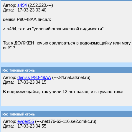
Автор:
s494
(2.92.220.---)
Дата: 17-03-23 03:40
deniss Р80-48АА писал:
> s494, это из "условий ограниченной видимости"
Так я ДОЛЖЕН ночью сваливаться в водоизмещайку или могу в 
всё" ?
Re: Топовый огонь
Автор:
deniss Р80-48АА
(---.84.nat.atknet.ru)
Дата: 17-03-23 04:15
В водоизмещайке, так учили 12 лет назад, и в тумане тоже
Re: Топовый огонь
Автор:
evgen55
(---.net176-62-116.se2.omkc.ru)
Дата: 17-03-23 04:55