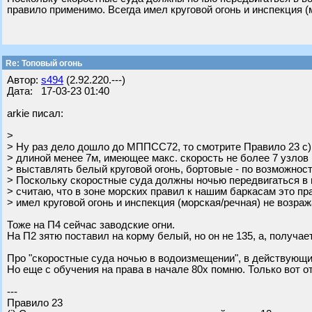
правило применимо. Всегда имел круговой огонь и инспекция (
Re: Топовый огонь
Автор:
s494
(2.92.220.---)
Дата: 17-03-23 01:40
arkie писал:
>
> Ну раз дело дошло до МППСС72, то смотрите Правило 23 с)
> длиной менее 7м, имеющее макс. скорость не более 7 узлов и
> выставлять белый круговой огонь, бортовые - по возможност
> Поскольку скоростные суда должны ночью передвигаться в 
> считаю, что в зоне морских правил к нашим баркасам это п
> имел круговой огонь и инспекция (морская/речная) не возраж
Тоже на П4 сейчас заводские огни.
На П2 зятю поставил на корму белый, но он не 135, а, получае
Про "скоростные суда ночью в водоизмещении", в действующи
Но еще с обучения на права в начале 80х помню. Только вот от
---
Правило 23