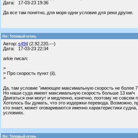
Дата: 17-03-23 19:36
Да все там понятно, для моря одни условия для реки другие.
Re: Топовый огонь
Автор:
s494
(2.92.220.---)
Дата: 17-03-23 22:34
arkie писал:
>
> Про скорость пункт (ii).
>
Да, там условие "имеющее максимальную скорость не более 7 
Но наши суда имеют максимальную скорость больше 13 км/ч
Двигаться они могут и медленно, конечно, поэтому не совсем п
Хотелось бы думать, что это издержки перевода. Возможно, п
кто знает, может оговариваются именно характеристики судна,
условиях.
Re: Топовый огонь