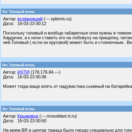
Re: Топовый огонь
Автор:
всевидящий
(---.spbmts.ru)
Дата: 16-03-23 00:12
Поскольку топовый и вообще габаритные огни нужны в темное в
бардачке, а к ночи ставить его на лобовуху на прищепку, пита
ней.Топовый ( если он круговой) может быть и стояночным . В
Re: Топовый огонь
Автор:
ИХТИ
(178.176.84.---)
Дата: 16-03-23 00:36
Может тогда ваще взять от надувастика сьемный на батарейках
Re: Топовый огонь
Автор:
Крымовод
(---.mosoblast.rt.ru)
Дата: 16-03-23 00:50
На моем BR в центре транца было гнездо специально для топов