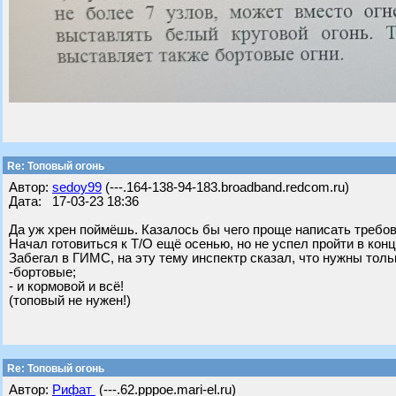
Re: Топовый огонь
Автор:
sedoy99
(---.164-138-94-183.broadband.redcom.ru)
Дата: 17-03-23 18:36
Да уж хрен поймёшь. Казалось бы чего проще написать требова
Начал готовиться к Т/О ещё осенью, но не успел пройти в конц
Забегал в ГИМС, на эту тему инспектр сказал, что нужны толь
-бортовые;
- и кормовой и всё!
(топовый не нужен!)
Re: Топовый огонь
Автор:
Рифат
(---.62.pppoe.mari-el.ru)