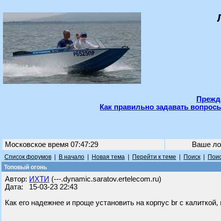
Прежде
Как правильно задавать вопросы
Московское время 07:47:29
Ваше ло
Список форумов
|
В начало
|
Новая тема
|
Перейти к теме
|
Поиск
|
Поис
Топовый огонь
Автор:
ИХТИ
(---.dynamic.saratov.ertelecom.ru)
Дата: 15-03-23 22:43
Как его надежнее и проще установить на корпус br с калиткой,