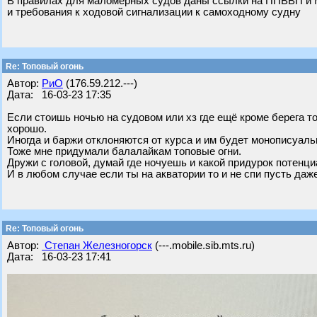
В правилах для маломерных судов даны ссылки на ППВВП и М
и требования к ходовой сигнализации к самоходному судну
Re: Топовый огонь
Автор:
РиО
(176.59.212.---)
Дата: 16-03-23 17:35
Если стоишь ночью на судовом или хз где ещё кроме берега то
хорошо.
Иногда и баржи отклоняются от курса и им будет монописуально
Тоже мне придумали балалайкам топовые огни.
Дружи с головой, думай где ночуешь и какой придурок потенциа
И в любом случае если ты на акватории то и не спи пусть даже
Re: Топовый огонь
Автор:
Степан Железногорск
(---.mobile.sib.mts.ru)
Дата: 16-03-23 17:41