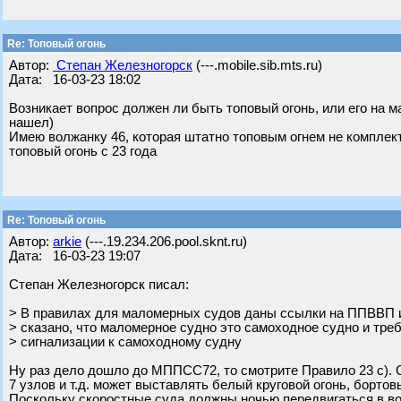
Re: Топовый огонь
Автор:
Степан Железногорск
(---.mobile.sib.mts.ru)
Дата: 16-03-23 18:02
Возникает вопрос должен ли быть топовый огонь, или его на 
нашел)
Имею волжанку 46, которая штатно топовым огнем не комплек
топовый огонь с 23 года
Re: Топовый огонь
Автор:
arkie
(---.19.234.206.pool.sknt.ru)
Дата: 16-03-23 19:07
Степан Железногорск писал:
> В правилах для маломерных судов даны ссылки на ППВВП 
> сказано, что маломерное судно это самоходное судно и тре
> сигнализации к самоходному судну
Ну раз дело дошло до МППСС72, то смотрите Правило 23 с). 
7 узлов и т.д. может выставлять белый круговой огонь, бортов
Поскольку скоростные суда должны ночью передвигаться в вод