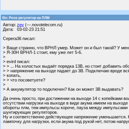
Re: Реле регулятор на ПЛМ
Автор:
zev
(---.novotelecom.ru)
Дата: 03-02-23 21:51
Серега36 писал:
> Ваще странно, что ВРНЛ умер. Может он и был такой? У ме
> Я-30Н ВРНЛ-1 стоит, ему уже лет 5-6.
>
> evird писал:
> > ... На холостых выдаёт порядка 13В, но стоит добавить об
> > напряжение на выходе падает до 3В. Подключаю вроде вс
> копать,
> > что посоветуете?
>
> А аккумулятор то подключен? Как он может 3В выдавать?
Да очень просто, при достижении на выходе 14 с копейками во
отсутствии нагрузки на выходе в виде акума имеем на выход
обороты плм, тем импульсы короче, пауза между импульсами
шунтирующих регуляторов.
Ну и соответственно действующее напряжение уменьшается. 
лампочку для нагрузки, если акума под рукой нет, потом напру