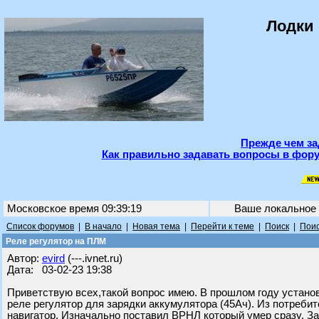
Лодки 
Прежде чем за
Как правильно задавать вопросы в фору
Московское время 09:39:19
Ваше локальное
Список форумов
|
В начало
|
Новая тема
|
Перейти к теме
|
Поиск
|
Поис
Реле регулятор на ПЛМ
Автор:
evird
(---.ivnet.ru)
Дата: 03-02-23 19:38
Приветствую всех,такой вопрос имею. В прошлом году установ
реле регулятор для зарядки аккумулятора (45Ач). Из потреб
навигатор. Изначально поставил ВРНЛ который умер сразу. За