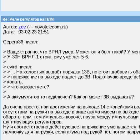
Re: Реле регулятор на ПЛМ
Автор:
zev
(---.novotelecom.ru)
Дата: 03-02-23 21:51
Серега36 писал:
> Ваще странно, что ВРНЛ умер. Может он и был такой? У ме
> Я-30Н ВРНЛ-1 стоит, ему уже лет 5-6.
>
> evird писал:
> > ... На холостых выдаёт порядка 13В, но стоит добавить об
> > напряжение на выходе падает до 3В. Подключаю вроде вс
> копать,
> > что посоветуете?
>
> А аккумулятор то подключен? Как он может 3В выдавать?
Да очень просто, при достижении на выходе 14 с копейками во
отсутствии нагрузки на выходе в виде акума имеем на выход
обороты плм, тем импульсы короче, пауза между импульсами
шунтирующих регуляторов.
Ну и соответственно действующее напряжение уменьшается. 
лампочку для нагрузки, если акума под рукой нет, потом напру