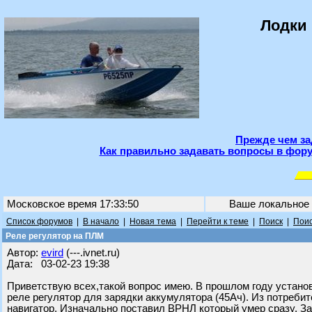
Лодки 
Прежде чем за
Как правильно задавать вопросы в фору
Московское время 17:33:50
Ваше локальное
Список форумов
|
В начало
|
Новая тема
|
Перейти к теме
|
Поиск
|
Поис
Реле регулятор на ПЛМ
Автор:
evird
(---.ivnet.ru)
Дата: 03-02-23 19:38
Приветствую всех,такой вопрос имею. В прошлом году установ
реле регулятор для зарядки аккумулятора (45Ач). Из потреб
навигатор. Изначально поставил ВРНЛ который умер сразу. За