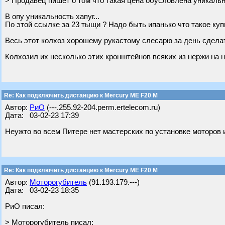
> Продавец пишет о том что такая цена обусловлена уникаль
В опу уникальность хапуг...
По этой ссылке за 23 тыщи ? Надо быть ипанько что такое куп
Весь этот колхоз хорошему рукастому слесарю за день сдела
Колхозил их несколько этих кронштейнов всяких из нержи на 
Re: Как подключить дистанцию к Mercury ME F20 M
Автор:
РиО
(---.255.92-204.perm.ertelecom.ru)
Дата: 03-02-23 17:39
Неужто во всем Питере нет мастерских по установке моторов 
Re: Как подключить дистанцию к Mercury ME F20 M
Автор:
Моторогубитель
(91.193.179.---)
Дата: 03-02-23 18:35
РиО писал:
> Моторогубитель писал: