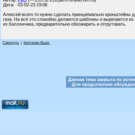
Автор:
РиО
(---.255.92-216.perm.ertelecom.ru)
Дата: 03-02-23 19:06
Алексей всего то нужно сделать принципиально кронштейны дл
газа. На всё это спокойно делаются шаблоны и вырезается из
из баллончика, предварительно обезжирить и отгрутовать.
Свернуть
|
Картинки Выкл.
Данная тема закрыта по исте
Для продолжения обсуждени