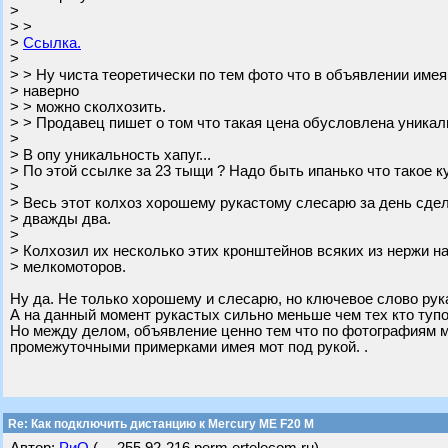
>
> >
>
Ссылка.
>
> > Ну чиста теоретически по тем фото что в объявлении имея
> наверно
> > можно сколхозить.
> > Продавец пишет о том что такая цена обусловлена уникал
>
> В опу уникальность хапуг...
> По этой ссылке за 23 тыщи ? Надо быть ипанько что такое ку
>
> Весь этот колхоз хорошему рукастому слесарю за день сдел
> дважды два.
>
> Колхозил их несколько этих кронштейнов всяких из нержи н
> мелкомоторов.
Ну да. Не только хорошему и слесарю, но ключевое слово рук
А на данный момент рукастых сильно меньше чем тех кто тупо 
Но между делом, объявление ценно тем что по фотографиям м
промежуточными примерками имея мот под рукой. .
Re: Как подключить дистанцию к Mercury ME F20 M