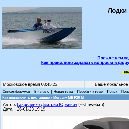
Лодки 
Прежде чем за
Как правильно задавать вопросы в фору
Московское время 03:45:23
Ваше локальное
Список форумов
|
В начало
|
Новая тема
|
Перейти к теме
|
Поиск
|
Поис
Как подключить дистанцию к Mercury ME F20 M
Автор:
Гавриленко Дмитрий Юрьевич
(---.tmweb.ru)
Дата: 26-01-23 19:19