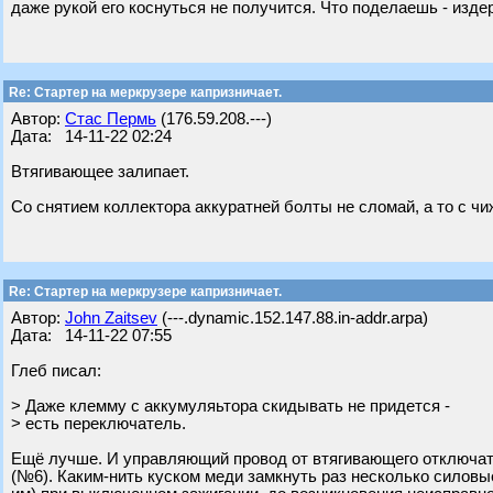
даже рукой его коснуться не получится. Что поделаешь - изде
Re: Стартер на меркрузере капризничает.
Автор:
Стас Пермь
(176.59.208.---)
Дата: 14-11-22 02:24
Втягивающее залипает.
Со снятием коллектора аккуратней болты не сломай, а то с 
Re: Стартер на меркрузере капризничает.
Автор:
John Zaitsev
(---.dynamic.152.147.88.in-addr.arpa)
Дата: 14-11-22 07:55
Глеб писал:
> Даже клемму с аккумуляьтора скидывать не придется -
> есть переключатель.
Ещё лучше. И управляющий провод от втягивающего отключать
(№6). Каким-нить куском меди замкнуть раз несколько силовые 