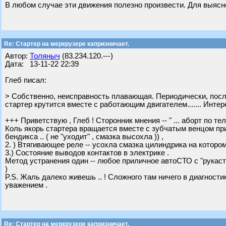
В любом случае эти движения полезно произвести. Для выяснен
Re: Стартер на меркрузере капризничает.
Автор:
Толяныч
(83.234.120.---)
Дата: 13-11-22 22:39
Глеб писал:
> Собственно, неисправность плавающая. Периодически, посл
стартер крутится вместе с работающим двигателем....... Инт
+++ Приветствую , Глеб ! Сторонник мнения -- " ... аборт по те
Коль якорь стартера вращается вместе с зубчатым венцом при
бендикса .. ( не "уходит" , смазка высохла )) ,
2. ) Втягивающее реле -- усохла смазка цилиндрика на которо
3.) Состояние выводов контактов в электрике .
Метод устранения один -- любое приличное автоСТО с "рукаст
)
P.S. Жаль далеко живешь .. ! Сложного там ничего в диагности
уважением .
Re: Стартер на меркрузере капризничает.