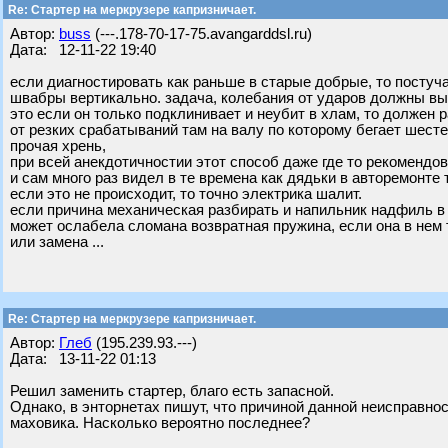
Re: Стартер на меркрузере капризничает.
Автор:
buss
(---.178-70-17-75.avangarddsl.ru)
Дата: 12-11-22 19:40
если диагностировать как раньше в старые добрые, то постуч
швабры вертикально. задача, колебания от ударов должны вы
это если он только подклинивает и неубит в хлам, то должен 
от резких срабатываний там на валу по которому бегает шест
прочая хрень,
при всей анекдотичностии этот способ даже где то рекомендов
и сам много раз видел в те времена как дядьки в авторемонте 
если это не происходит, то точно электрика шалит.
если причина механическая разбирать и напильник надфиль в
может ослабела сломана возвратная пружина, если она в нем 
или замена ...
Re: Стартер на меркрузере капризничает.
Автор:
Глеб
(195.239.93.---)
Дата: 13-11-22 01:13
Решил заменить стартер, благо есть запасной.
Однако, в энторнетах пишут, что причиной данной неисправно
маховика. Насколько вероятно последнее?