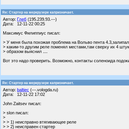
Re: Стартер на меркрузере капризничает.
Автор:
Глеб
(195.239.93.---)
Дата: 12-11-22 00:25
Максимус Филиппиус писал:
> У меня была похожая проблема на Вольво пента 4.3,залипало
> каким-то другим реле поменял местами,там сверху их 4 шту
> образом выяснил ....
Вот это надо проверить. Возможно, контакты соленоида подо
Re: Стартер на меркрузере капризничает.
Автор:
baltiec
(---.vologda.ru)
Дата: 12-11-22 17:02
John Zaitsev писал:
> slon писал:
>
> > 1) неисправно втягивающее реле
> > 2) неисправен стартер