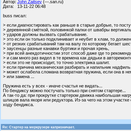
Автор:
John Zaitsev
(---.san.ru)
Дата: 13-11-22 06:48
buss писал:
> если диагностировать как раньше в старые добрые, то пост
> деревянной смёткой, половинкой палки от швабры вертикаль
> ударов должны вызвать срабатывание.
> это если он только подклинивает и неубит в хлам, то долже
> от резких срабатываний там на валу по которому бегает ше
> заусенцы разные канавки буртики и прочая хрень,
> при всей анекдотичностии этот способ даже где то рекоменд
> и сам много раз видел в те времена как дядьки в авторемонт
> если это не происходит, то точно электрика шалит.
> если причина механическая разбирать и напильник надфиль
> может ослабела сломана возвратная пружина, если она в не
> или замена ...
Пружина есть у всех - иначе счастья не видать...
По бендиксу можно постучать только при снятом стартере...
А так-то да: при прокрутке стартером движка наибольшая наг
шлицов вала якоря или редуктора. Из-за чего на этом участк
ходу бендикса.
Re: Стартер на меркрузере капризничает.