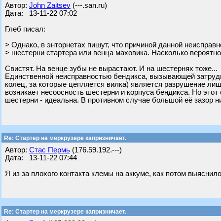
Автор:
John Zaitsev
(---.san.ru)
Дата: 13-11-22 07:02
Глеб писал:
> Однако, в энторнетах пишут, что причиной данной неисправ
> шестерни стартера или венца маховика. Насколько вероятн
Свистят. На венце зубы не вырастают. И на шестернях тоже...
Единственной неисправностью бендикса, вызывающей затрудн
колец, за которые цепляется вилка) является разрушение лиш
возникает несоосность шестерни и корпуса бендикса. Но этот 
шестерни - идеальна. В противном случае большой её зазор н
Re: Стартер на меркрузере капризничает.
Автор:
Стас Пермь
(176.59.192.---)
Дата: 13-11-22 07:44
Я из за плохого контакта клемы на аккуме, как потом выяснило
Re: Стартер на меркрузере капризничает.