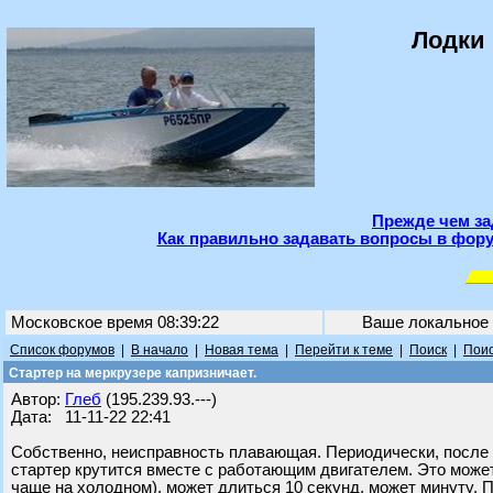
Лодки 
Прежде чем за
Как правильно задавать вопросы в фору
Московское время 08:39:22
Ваше локальное
Список форумов
|
В начало
|
Новая тема
|
Перейти к теме
|
Поиск
|
Поис
Стартер на меркрузере капризничает.
Автор:
Глеб
(195.239.93.---)
Дата: 11-11-22 22:41
Собственно, неисправность плавающая. Периодически, после 
стартер крутится вместе с работающим двигателем. Это может
чаще на холодном), может длиться 10 секунд, может минуту. П