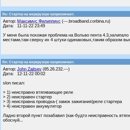
Re: Стартер на меркрузере капризничает.
Автор:
Максимус Филиппиус
(---.broadband.corbina.ru)
Дата: 11-11-22 23:49
У меня была похожая проблема на Вольво пента 4.3,залипало р
местами,там сверху их 4 штуки одинаковых,таким образом выяс
Re: Стартер на меркрузере капризничает.
Автор:
John Zaitsev
(85.26.232.---)
Дата: 12-11-22 00:02
slon писал:
> 1) неисправно втягивающее реле
> 2) неисправен стартер
> 3) неисправна проводка-( замок зажигания)реле стартера
> 4) неисправен аккумулятор
Ладно второй пункт позабавил (как-будто неисправность втягив
обоснуй...