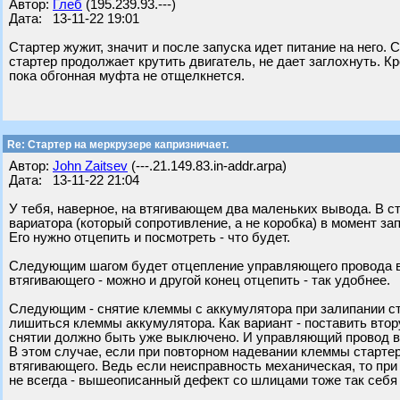
Автор:
Глеб
(195.239.93.---)
Дата: 13-11-22 19:01
Стартер жужит, значит и после запуска идет питание на него.
стартер продолжает крутить двигатель, не дает заглохнуть. К
пока обгонная муфта не отщелкнется.
Re: Стартер на меркрузере капризничает.
Автор:
John Zaitsev
(---.21.149.83.in-addr.arpa)
Дата: 13-11-22 21:04
У тебя, наверное, на втягивающем два маленьких вывода. В с
вариатора (который сопротивление, а не коробка) в момент за
Его нужно отцепить и посмотреть - что будет.
Следующим шагом будет отцепление управляющего провода в
втягивающего - можно и другой конец отцепить - так удобнее.
Следующим - снятие клеммы с аккумулятора при залипании ста
лишиться клеммы аккумулятора. Как вариант - поставить втору
снятии должно быть уже выключено. И управляющий провод в
В этом случае, если при повторном надевании клеммы стартер
втягивающего. Ведь если неисправность механическая, то при
не всегда - вышеописанный дефект со шлицами тоже так себя