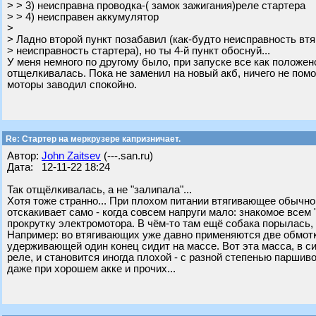
> > 3) неисправна проводка-( замок зажигания)реле стартера
> > 4) неисправен аккумулятор
>
> Ладно второй пункт позабавил (как-будто неисправность втя
> неисправность стартера), но ты 4-й пункт обоснуй...
У меня немного по другому было, при запуске все как положен
отщелкивалась. Пока не заменил на новый акб, ничего не помо
моторы заводил спокойно.
Re: Стартер на меркрузере капризничает.
Автор:
John Zaitsev
(---.san.ru)
Дата: 12-11-22 18:24
Так отщёлкивалась, а не "залипала"...
Хотя тоже странно... При плохом питании втягивающее обычно,
отскакивает само - когда совсем напруги мало: знакомое всем "
прокрутку электромотора. В чём-то там ещё собака порылась,
Например: во втягивающих уже давно применяются две обмотк
удерживающей один конец сидит на массе. Вот эта масса, в 
реле, и становится иногда плохой - с разной степенью паршиво
даже при хорошем акке и прочих...