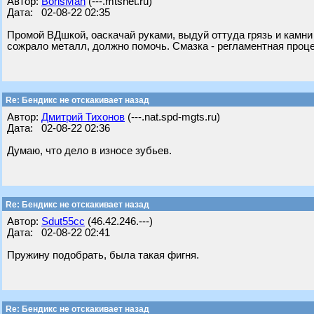
Автор:
BorisMan
(---.mtsnet.ru)
Дата: 02-08-22 02:35
Промой ВДшкой, оаскачай руками, выдуй оттуда грязь и камн
сожрало металл, должно помочь. Смазка - регламентная проце
Re: Бендикс не отскакивает назад
Автор:
Дмитрий Тихонов
(---.nat.spd-mgts.ru)
Дата: 02-08-22 02:36
Думаю, что дело в износе зубьев.
Re: Бендикс не отскакивает назад
Автор:
Sdut55cc
(46.42.246.---)
Дата: 02-08-22 02:41
Пружину подобрать, была такая фигня.
Re: Бендикс не отскакивает назад