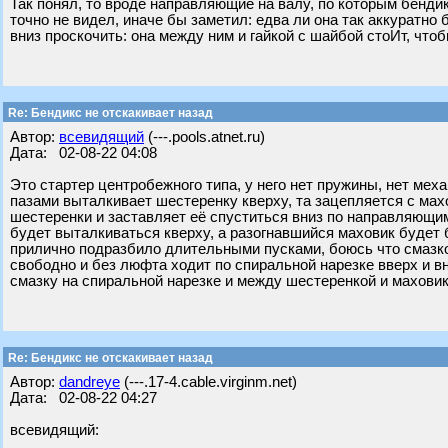
Так понял, то вроде направляющие на валу, по которым бендикс
точно не видел, иначе бы заметил: едва ли она так аккуратно
вниз проскочить: она между ним и гайкой с шайбой стоИт, чтоб
Re: Бендикс не отскакивает назад
Автор:
всевидящий
(---.pools.atnet.ru)
Дата: 02-08-22 04:08
Это стартер центробежного типа, у него нет пружины, нет ме
пазами выталкивает шестеренку кверху, та зацепляется с махо
шестеренки и заставляет её спуститься вниз по направляющим
будет выталкиваться кверху, а разогнавшийся маховик будет 
прилично подразбило длительными пусками, боюсь что смазко
свободно и без люфта ходит по спиральной нарезке вверх и в
смазку на спиральной нарезке и между шестеренкой и маховик
Re: Бендикс не отскакивает назад
Автор:
dandreye
(---.17-4.cable.virginm.net)
Дата: 02-08-22 04:27
всевидящий: