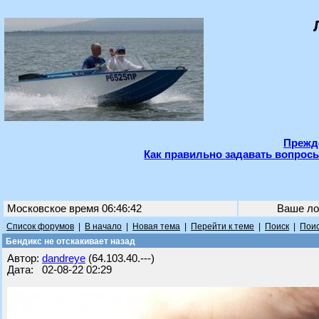
Прежде
Как правильно задавать вопросы
Московское время 06:46:42
Ваше ло
Список форумов
|
В начало
|
Новая тема
|
Перейти к теме
|
Поиск
|
Поис
Бендикс не отскакивает назад
Автор:
dandreye
(64.103.40.---)
Дата: 02-08-22 02:29