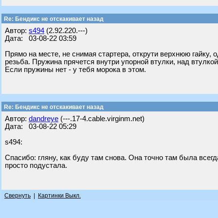
Re: Бендикс не отскакивает назад
Автор:
s494
(2.92.220.---)
Дата: 03-08-22 03:59
Прямо на месте, не снимая стартера, открути верхнюю гайку, 
резьба. Пружина прячется внутри упорной втулки, над втулкой
Если пружины нет - у тебя морока в этом.
Re: Бендикс не отскакивает назад
Автор:
dandreye
(---.17-4.cable.virginm.net)
Дата: 03-08-22 05:29
s494:
Спасибо: гляну, как буду там снова. Она точно там была всегд
просто подустала.
Свернуть
|
Картинки Выкл.