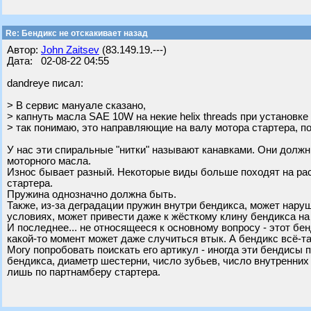
Re: Бендикс не отскакивает назад
Автор:
John Zaitsev
(83.149.19.---)
Дата: 02-08-22 04:55
dandreye писал:
> В сервис мануале сказано,
> капнуть масла SAE 10W на некие helix threads при установке
> так понимаю, это направляющие на валу мотора стартера, по
У нас эти спиральные "нитки" называют канавками. Они долж
моторного масла.
Износ бывает разный. Некоторые виды больше походят на рас
стартера.
Пружина однозначно должна быть.
Также, из-за деградации пружин внутри бендикса, может нару
условиях, может привести даже к жёсткому клину бендикса на
И последнее... не относящееся к основному вопросу - этот б
какой-то момент может даже случиться втык. А бендикс всё-та
Могу попробовать поискать его артикул - иногда эти бендисы 
бендикса, диаметр шестерни, число зубьев, число внутренних
лишь по партнамберу стартера.