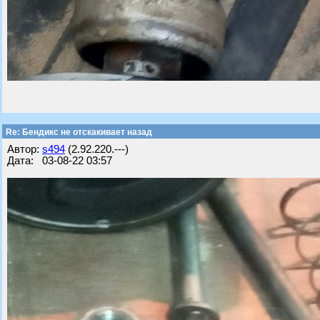
Re: Бендикс не отскакивает назад
Автор:
s494
(2.92.220.---)
Дата: 03-08-22 03:57