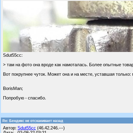
Sdut55cc:
> там на фото она вроде как намоталась. Более опытные това
Вот покрупнее чуток. Может она и на месте, уставшая только: 
BorisMan;
Попробую - спасибо.
Re: Бендикс не отскакивает назад
Автор:
Sdut55cc
(46.42.246.---)
Дата: 02-08-22 03:21