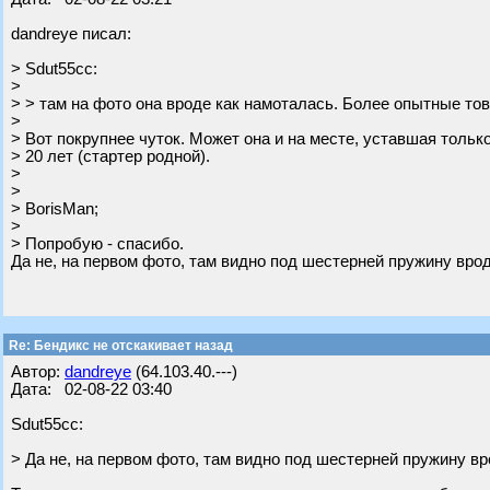
dandreye писал:
> Sdut55cc:
>
> > там на фото она вроде как намоталась. Более опытные то
>
> Вот покрупнее чуток. Может она и на месте, уставшая тольк
> 20 лет (стартер родной).
>
>
> BorisMan;
>
> Попробую - спасибо.
Да не, на первом фото, там видно под шестерней пружину врод
Re: Бендикс не отскакивает назад
Автор:
dandreye
(64.103.40.---)
Дата: 02-08-22 03:40
Sdut55cc:
> Да не, на первом фото, там видно под шестерней пружину вр