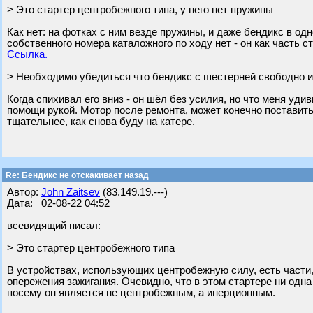
> Это стартер центробежного типа, у него нет пружины
Как нет: на фотках с ним везде пружины, и даже бендикс в од
собственного номера каталожного по ходу нет - он как часть с
Ссылка.
> Необходимо убедиться что бендикс с шестерней свободно и 
Когда спихивал его вниз - он шёл без усилия, но что меня уд
помощи рукой. Мотор после ремонта, может конечно поставит
тщательнее, как снова буду на катере.
Re: Бендикс не отскакивает назад
Автор:
John Zaitsev
(83.149.19.---)
Дата: 02-08-22 04:52
всевидящий писал:
> Это стартер центробежного типа
В устройствах, использующих центробежную силу, есть части,
опережения зажигания. Очевидно, что в этом стартере ни одна
посему он является не центробежным, а инерционным.