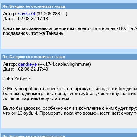
Re: Бендикс не отскакивает назад
Автор:
savka74
(91.205.238.---)
Дата: 02-08-22 17:13
Сам сейчас занимаюсь ремонтом своего стартера на Я40. На А
продаванов , тот же Тайвань.
Re: Бендикс не отскакивает назад
Автор:
dandreye
(---.17-4.cable.virginm.net)
Дата: 02-08-22 17:40
John Zaitsev:
> Могу попробовать поискать его артикул - иногда эти бендис
бендикса, диаметр шестерни, число зубьев, число внутренних
лишь по партнамберу стартера.
Было бы здорово, особенно если в комплекте с ним будет пру
что он 10-зубый. Промерить пока что возможности нет: смогу т
Re: Бендикс не отскакивает назад