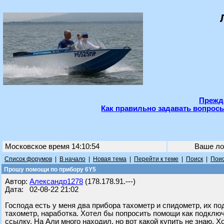
Прежде
Как правильно задавать вопросы
Московское время 14:10:54
Ваше ло
Список форумов
|
В начало
|
Новая тема
|
Перейти к теме
|
Поиск
|
Поис
Прошу помощи по прибору 6Y5
Автор:
Александр1278
(178.178.91.---)
Дата: 02-08-22 21:02
Господа есть у меня два прибора тахометр и спидометр, их по
тахометр, наработка. Хотел бы попросить помощи как подклю
ссылку. На Али много находил, но вот какой купить не знаю. 