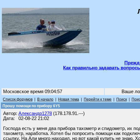
Прежде
Как правильно задавать вопросы
Московское время 09:04:57
Ваше ло
Список форумов
|
В начало
|
Новая тема
|
Перейти к теме
|
Поиск
|
Поис
Прошу помощи по прибору 6Y5
Автор:
Александр1278
(178.178.91.---)
Дата: 02-08-22 21:02
Господа есть у меня два прибора тахометр и спидометр, их по
тахометр, наработка. Хотел бы попросить помощи как подклю
ссылку. На Али много находил, но вот какой купить не знаю. 