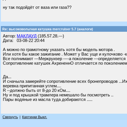
ну так подойдёт от ваза или газа??
Re: высоковольтная катушка mercruiser 5.7 (аналоги)
Автор:
МАКЛАУД
(185.57.28.---)
Дата: 03-08-22 20:44
А можно по грамотному указать хотя бы модель мотора .
Или хотя бы какое зажигание . Может у Вас уще и кулочково 
Все полнимают ---Меркруизер ----а поколение ---определяется п
Сопротивление катушек АхрененнО отличается по поколением.
Да...
И сначыла замерейте сопротивление всех бронепроводов ...Их 9
веревка припитанная углем....
R --должно быть от 8-до 20 кОм....
Ну и под крышкой трамлера немешало бы посмотреть ..
Пары водяные из масла туда добираются .....
Свернуть
|
Картинки Выкл.