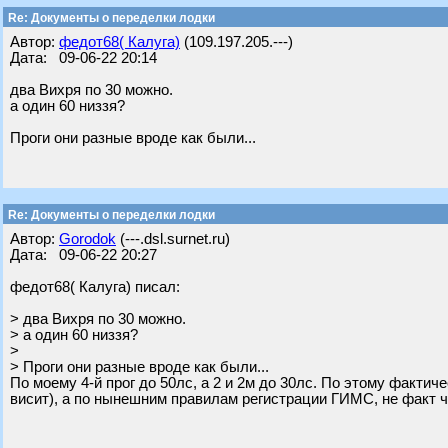
Re: Документы о переделки лодки
Автор:
федот68( Калуга)
(109.197.205.---)
Дата: 09-06-22 20:14
два Вихря по 30 можно.
а один 60 низзя?
Проги они разные вроде как были...
Re: Документы о переделки лодки
Автор:
Gorodok
(---.dsl.surnet.ru)
Дата: 09-06-22 20:27
федот68( Калуга) писал:
> два Вихря по 30 можно.
> а один 60 низзя?
>
> Проги они разные вроде как были...
По моему 4-й прог до 50лс, а 2 и 2м до 30лс. По этому фактич
висит), а по нынешним правилам регистрации ГИМС, не факт ч