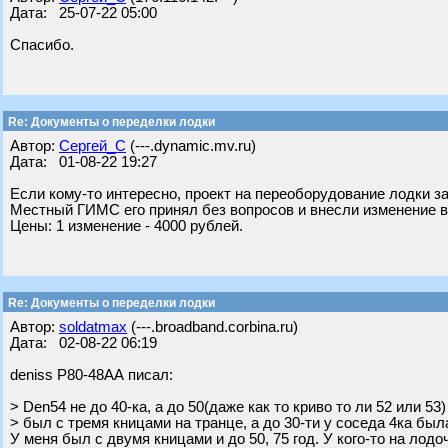
Дата: 25-07-22 05:00
Спасибо.
Re: Документы о переделки лодки
Автор:
Сергей_С
(---.dynamic.mv.ru)
Дата: 01-08-22 19:27
Если кому-то интересно, проект на переоборудование лодки 
Местный ГИМС его принял без вопросов и внесли изменение в
Цены: 1 изменение - 4000 рублей.
Re: Документы о переделки лодки
Автор:
soldatmax
(---.broadband.corbina.ru)
Дата: 02-08-22 06:19
deniss Р80-48АА писал:
> Den54 не до 40-ка, а до 50(даже как то криво то ли 52 или 53) 
> был с тремя кницами на транце, а до 30-ти у соседа 4ка был
У меня был с двумя кницами и до 50, 75 год. У кого-то на лодо