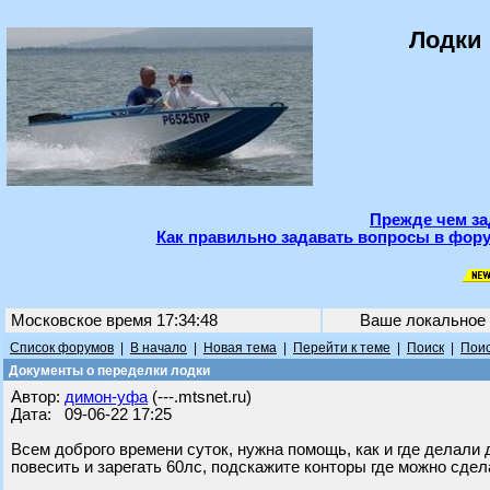
Лодки 
Прежде чем за
Как правильно задавать вопросы в фору
Московское время 17:34:48
Ваше локальное
Список форумов
|
В начало
|
Новая тема
|
Перейти к теме
|
Поиск
|
Поис
Документы о переделки лодки
Автор:
димон-уфа
(---.mtsnet.ru)
Дата: 09-06-22 17:25
Всем доброго времени суток, нужна помощь, как и где делали 
повесить и зарегать 60лс, подскажите конторы где можно сдел