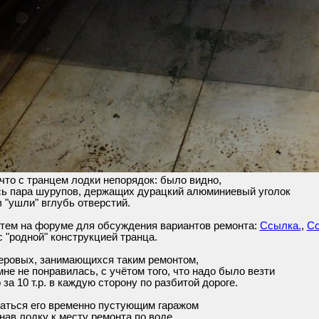
что с транцем лодки непорядок: было видно,
сь пара шурупов, держащих дурацкий алюминиевый уголок
 "ушли" вглубь отверстий.
 тем на форуме для обсуждения вариантов ремонта:
Ссылка.
,
Сс
с "родной" конструкцией транца.
еровых, занимающихся таким ремонтом,
 мне не понравилась, с учётом того, что надо было везти
 за 10 т.р. в каждую сторону по разбитой дороге.
аться его временно пустующим гаражом
нав лодку к месту ремонта по воде.