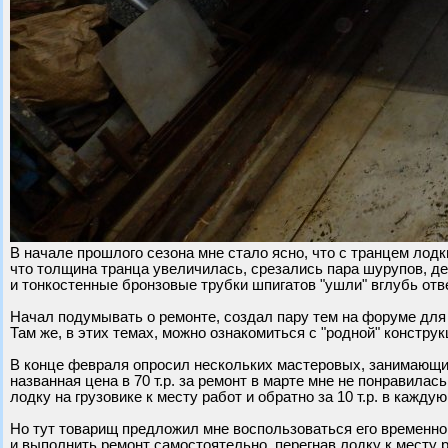
В начале прошлого сезона мне стало ясно, что с транцем лодк
что толщина транца увеличилась, срезались пара шурупов, 
и тонкостенные бронзовые трубки шпигатов "ушли" вглубь отв
Начал подумывать о ремонте, создал пару тем на форуме для
Там же, в этих темах, можно ознакомиться с "родной" конструк
В конце февраля опросил нескольких мастеровых, занимающи
названная цена в 70 т.р. за ремонт в марте мне не понравилась
лодку на грузовике к месту работ и обратно за 10 т.р. в кажду
Но тут товарищ предложил мне воспользоваться его временн
и выполнить ремонт самостоятельно, перегнав лодку к месту р