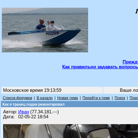
Прежде
Как правильно задавать вопросы
Московское время 19:13:59
Ваше ло
Список форумов
|
В начало
|
Новая тема
|
Перейти к теме
|
Поиск
|
Поис
Как я транец лодки ремонтировал
Автор:
Иван
(77.34.181.---)
Дата: 02-05-22 18:54