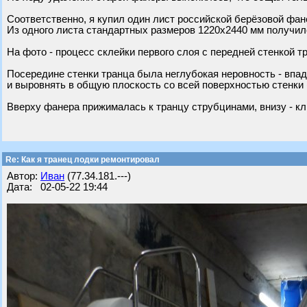
Соответственно, я купил один лист российской берёзовой фан
Из одного листа стандартных размеров 1220х2440 мм получило
На фото - процесс склейки первого слоя с передней стенкой т
Посередине стенки транца была неглубокая неровность - впа
и выровнять в общую плоскость со всей поверхностью стенки
Вверху фанера прижималась к транцу струбцинами, внизу - кл
Re: Как я транец лодки ремонтировал
Автор:
Иван
(77.34.181.---)
Дата: 02-05-22 19:44