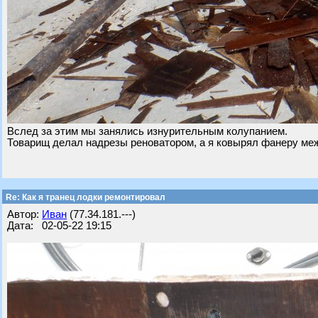
Вслед за этим мы занялись изнурительным колупанием.
Товарищ делал надрезы реноватором, а я ковырял фанеру ме
Re: Как я транец лодки ремонтировал
Автор:
Иван
(77.34.181.---)
Дата: 02-05-22 19:15