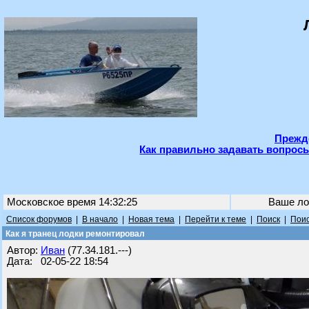
Прежде
Как правильно задавать вопросы
Московское время 14:32:25
Ваше ло
Список форумов
|
В начало
|
Новая тема
|
Перейти к теме
|
Поиск
|
Поис
Как я транец лодки ремонтировал
Автор:
Иван
(77.34.181.---)
Дата: 02-05-22 18:54