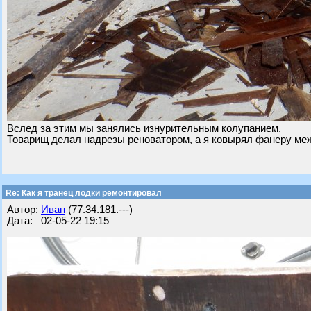
Вслед за этим мы занялись изнурительным колупанием.
Товарищ делал надрезы реноватором, а я ковырял фанеру ме
Re: Как я транец лодки ремонтировал
Автор:
Иван
(77.34.181.---)
Дата: 02-05-22 19:15