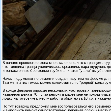
В начале прошлого сезона мне стало ясно, что с транцем лодк
что толщина транца увеличилась, срезались пара шурупов, 
и тонкостенные бронзовые трубки шпигатов "ушли" вглубь отв
Начал подумывать о ремонте, создал пару тем на форуме для
Там же, в этих темах, можно ознакомиться с "родной" конструк
В конце февраля опросил нескольких мастеровых, занимающи
названная цена в 70 т.р. за ремонт в марте мне не понравилась
лодку на грузовике к месту работ и обратно за 10 т.р. в кажду
Но тут товарищ предложил мне воспользоваться его временн
и выполнить ремонт самостоятельно, перегнав лодку к месту р