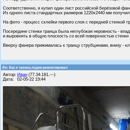
Соответственно, я купил один лист российской берёзовой фан
Из одного листа стандартных размеров 1220х2440 мм получило
На фото - процесс склейки первого слоя с передней стенкой т
Посередине стенки транца была неглубокая неровность - впа
и выровнять в общую плоскость со всей поверхностью стенки
Вверху фанера прижималась к транцу струбцинами, внизу - кл
Re: Как я транец лодки ремонтировал
Автор:
Иван
(77.34.181.---)
Дата: 02-05-22 19:44