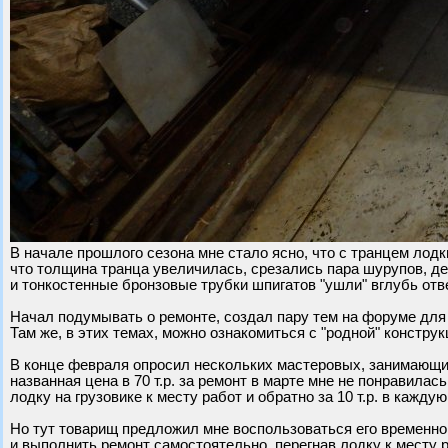
В начале прошлого сезона мне стало ясно, что с транцем лодк
что толщина транца увеличилась, срезались пара шурупов, 
и тонкостенные бронзовые трубки шпигатов "ушли" вглубь отв
Начал подумывать о ремонте, создал пару тем на форуме для
Там же, в этих темах, можно ознакомиться с "родной" конструк
В конце февраля опросил нескольких мастеровых, занимающи
названная цена в 70 т.р. за ремонт в марте мне не понравилась
лодку на грузовике к месту работ и обратно за 10 т.р. в кажду
Но тут товарищ предложил мне воспользоваться его временн
и выполнить ремонт самостоятельно, перегнав лодку к месту р