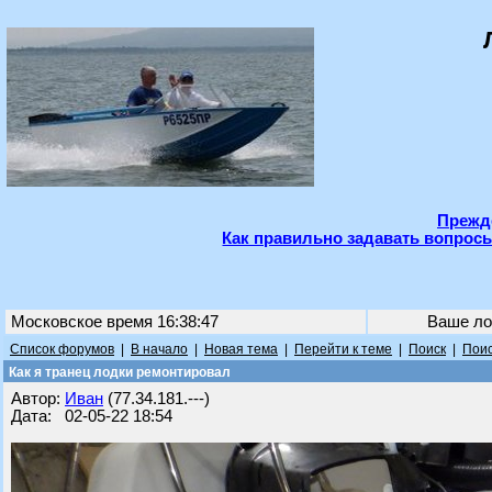
Прежде
Как правильно задавать вопросы
Московское время 16:38:47
Ваше ло
Список форумов
|
В начало
|
Новая тема
|
Перейти к теме
|
Поиск
|
Поис
Как я транец лодки ремонтировал
Автор:
Иван
(77.34.181.---)
Дата: 02-05-22 18:54