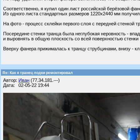
Соответственно, я купил один лист российской берёзовой фан
Из одного листа стандартных размеров 1220х2440 мм получило
На фото - процесс склейки первого слоя с передней стенкой т
Посередине стенки транца была неглубокая неровность - впа
и выровнять в общую плоскость со всей поверхностью стенки
Вверху фанера прижималась к транцу струбцинами, внизу - кл
Re: Как я транец лодки ремонтировал
Автор:
Иван
(77.34.181.---)
Дата: 02-05-22 19:44