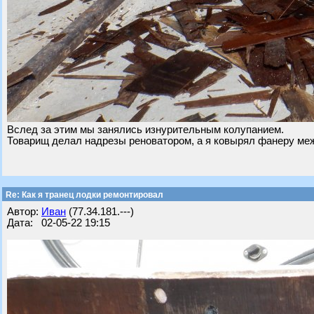
Вслед за этим мы занялись изнурительным колупанием.
Товарищ делал надрезы реноватором, а я ковырял фанеру ме
Re: Как я транец лодки ремонтировал
Автор:
Иван
(77.34.181.---)
Дата: 02-05-22 19:15