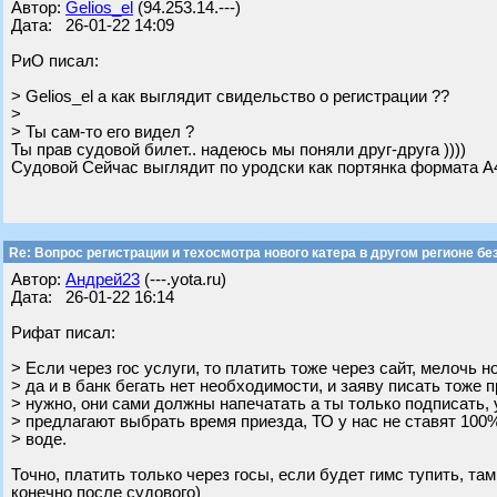
Автор:
Gelios_el
(94.253.14.---)
Дата: 26-01-22 14:09
РиО писал:
> Gelios_el а как выглядит свидельство о регистрации ??
>
> Ты сам-то его видел ?
Ты прав судовой билет.. надеюсь мы поняли друг-друга ))))
Судовой Сейчас выглядит по уродски как портянка формата 
Re: Вопрос регистрации и техосмотра нового катера в другом регионе бе
Автор:
Андрей23
(---.yota.ru)
Дата: 26-01-22 16:14
Рифат писал:
> Если через гос услуги, то платить тоже через сайт, мелочь 
> да и в банк бегать нет необходимости, и заяву писать тоже п
> нужно, они сами должны напечатать а ты только подписать, 
> предлагают выбрать время приезда, ТО у нас не ставят 100
> воде.
Точно, платить только через госы, если будет гимс тупить, та
конечно после судового)