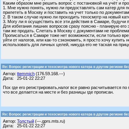
Каким образом мне решить вопрос с постановкой на учёт и п
1. Мне нужно понять, нужно ли предоставлять сам катер для п
прилететь в Москву и поставить на учет только по документа
2. В таком случае нужно ли проходить техосмотр на новый ка
3. Могу ли я осуществить все эти действия в Самаре, будучи
Для избегания лишних вопросов сразу поясню - планирую его 
там же продать. Слетать в Москву с документами не проблема,
Прописаться в Самаре тоже нет возможности, если только вр
уйти от налогов, или как-то сэкономить, я просто хочу купить 
использовать для личных целей, никуда его не таская на приц
Re: Вопрос регистрации и техосмотра нового катера в другом регионе бе
Автор:
ttemmich
(176.59.168.---)
Дата: 25-01-22 22:27
Пох где его регистрировать,налог все равно расчитывается по
что все делается на месте и без разницы где прописан.
Re: Вопрос регистрации и техосмотра нового катера в другом регионе бе
Автор:
Толстый
(---.gprs.mts.ru)
Дата: 25-01-22 22:27