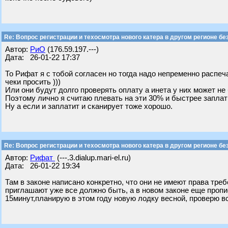
Re: Вопрос регистрации и техосмотра нового катера в другом регионе бе
Автор:
РиО
(176.59.197.---)
Дата: 26-01-22 17:37
То Рифат я с тобой согласен но тогда надо непременно распеча
чеки просить )))
Или они будут долго проверять оплату а инета у них может не
Поэтому лично я считаю плевать на эти 30% и быстрее заплат
Ну а если и заплатит и сканирует тоже хорошо.
Re: Вопрос регистрации и техосмотра нового катера в другом регионе бе
Автор:
Рифат
(---.3.dialup.mari-el.ru)
Дата: 26-01-22 19:34
Там в законе написано конкретно, что они не имеют права треб
приглашают уже все должно быть, а в новом законе еще пропис
15минут,планирую в этом году новую лодку весной, проверю вс