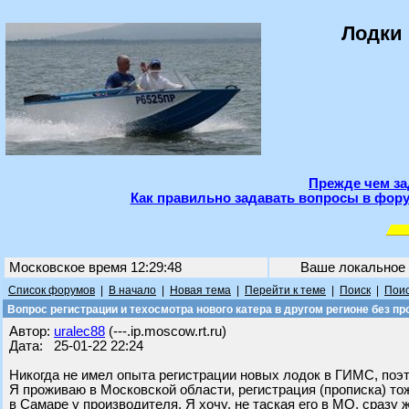
Лодки 
Прежде чем за
Как правильно задавать вопросы в фору
Московское время 12:29:48
Ваше локальное
Список форумов
|
В начало
|
Новая тема
|
Перейти к теме
|
Поиск
|
Поис
Вопрос регистрации и техосмотра нового катера в другом регионе без пр
Автор:
uralec88
(---.ip.moscow.rt.ru)
Дата: 25-01-22 22:24
Никогда не имел опыта регистрации новых лодок в ГИМС, поэт
Я проживаю в Московской области, регистрация (прописка) то
в Самаре у производителя. Я хочу, не таская его в МО, сразу 