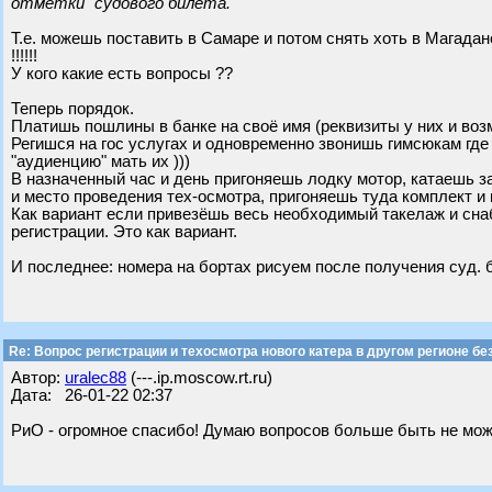
отметки" судового билета.
Т.е. можешь поставить в Самаре и потом снять хоть в Магада
!!!!!!
У кого какие есть вопросы ??
Теперь порядок.
Платишь пошлины в банке на своё имя (реквизиты у них и во
Регишся на гос услугах и одновременно звонишь гимсюкам где
"аудиенцию" мать их )))
В назначенный час и день пригоняешь лодку мотор, катаешь з
и место проведения тех-осмотра, пригоняешь туда комплект и
Как вариант если привезёшь весь необходимый такелаж и сна
регистрации. Это как вариант.
И последнее: номера на бортах рисуем после получения суд. 
Re: Вопрос регистрации и техосмотра нового катера в другом регионе бе
Автор:
uralec88
(---.ip.moscow.rt.ru)
Дата: 26-01-22 02:37
РиО - огромное спасибо! Думаю вопросов больше быть не мож