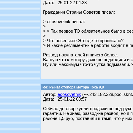
Дата: 25-01-22 04:33
Гражданин Страны Советов писал:
> ecosovetnik писал:
>
> > Так первое ТО обязательное было в серв
>
> Что новенькое.Это где то прописано?
> И какие регламентные работы входят в п
Развод покупателей и ничего более.
Вангую что к мотору даже не подходили и 
Ну или максимум что-то чутка подмазали. 
Re: Рычаг стопора мотора Тоха 9,8
Автор:
ecosovetnik
(---.243.182.228.pool.sknt.
Дата: 25-01-22 08:57
Сейчас договор купли-продажи не под рукой
гарантии. Не знаю, развод-не развод, но я 
районе 1,5 руб, поставили штамп, что у н