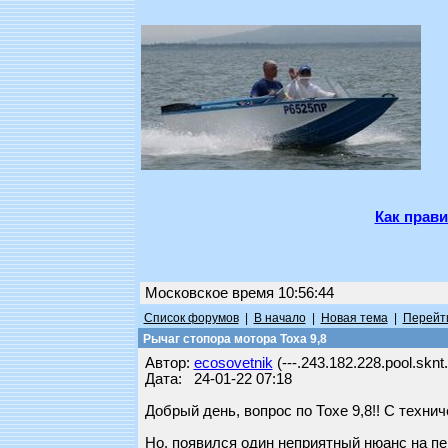
Как прави
Московское время 10:56:44
Список форумов
|
В начало
|
Новая тема
|
Перейти
Рычаг стопора мотора Тоха 9,8
Автор:
ecosovetnik
(---.243.182.228.pool.sknt.
Дата: 24-01-22 07:18
Добрый день, вопрос по Тохе 9,8!! С технич
Но, появился один неприятный нюанс на перв