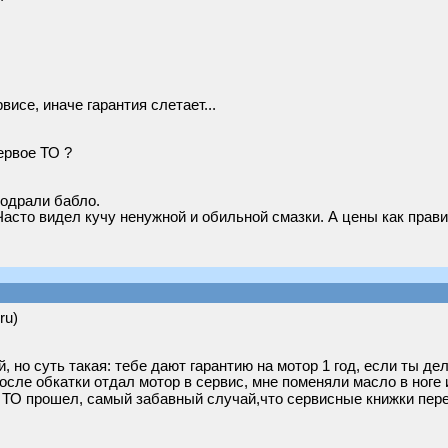
исе, иначе гарантия слетает...
ервое ТО ?
содрали бабло.
Часто видел кучу ненужной и обильной смазки. А цены как прави
ru)
, но суть такая: тебе дают гарантию на мотор 1 год, если ты де
после обкатки отдал мотор в сервис, мне поменяли масло в ноге и
их ТО прошел, самый забавный случай,что сервисные книжки пер