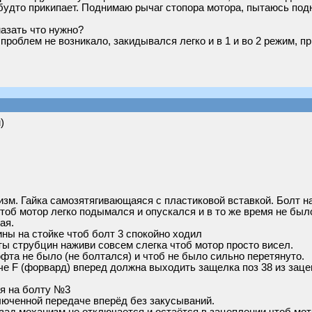
будто прикипает. Поднимаю рычаг стопора мотора, пытаюсь подня
азать что нужно?
проблем не возникало, закидывался легко и в 1 и во 2 режим, п
)
изм. Гайка самозятягивающаяся с пластиковой вставкой. Болт на
 чтоб мотор легко подымался и опускался и в то же время не бы
ая.
ины на стойке чтоб болт 3 спокойно ходил
лты струбцин наживи совсем слегка чтоб мотор просто висел.
фта не было (не болтался) и чтоб не было сильно перетянуто.
е F (форвард) вперед должна выходить защелка поз 38 из заце
ся на болту №3
юченной передаче вперёд без закусываний.