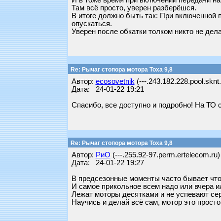
И в тоже время при включении передачи на
Там всё просто, уверен разберёшся.
В итоге должно быть так: При включенной 
опускаться.
Уверен после обкатки толком никто не дела
Re: Рычаг стопора мотора Тоха 9,8
Автор:
ecosovetnik
(---.243.182.228.pool.sknt.
Дата: 24-01-22 19:21
Спасибо, все доступно и подробно! На ТО с
Re: Рычаг стопора мотора Тоха 9,8
Автор:
РиО
(---.255.92-97.perm.ertelecom.ru)
Дата: 24-01-22 19:27
В предсезонные моменты часто бывает что
И самое прикольное всем надо или вчера ил
Лежат моторы десятками и не успевают серв
Научись и делай всё сам, мотор это просто