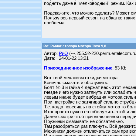
поднять даже в "мелководный" режим. Как 
Подскажите, что можно сделать? Может см
Пользуюсь первый сезон, на обкатке таких 
проблема.
Re: Рычаг стопора мотора Тоха 9,8
Автор:
РиО
(---.255.92-220.perm.ertelecom.ru
Дата: 24-01-22 13:21
Присоединенное изображение,
53 Kb
Вот твой механизм откидки мотора
Конечно смазать и обслужить.
Болт № 3 и гайка 4 держат весь этот механ
гнезде и его нужно затянуть или ослабить
левым иначе будет вибрация мотора сильн
При настройке не затягивай сильно струбц
Т.е. когда повесишь на стойку мотор то бо
Итог просто нужно его обслужить чтоб и лю
Далее смотри чтоб при включенной передач
Пружинки смазывать не обязательно.
Там разобраться раз плюнуть. Всё держит
Механизм должен отключаться сам при вкл