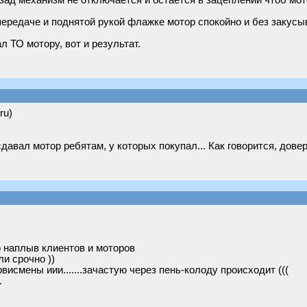
зад механизм не отключается и остаётся в зацеплении чтоб мот
передаче и поднятой рукой флажке мотор спокойно и без закус
л ТО мотору, вот и результат.
ru)
давал мотор ребятам, у которых покупал... Как говорится, довер
 наплыв клиентов и моторов
и срочно ))
исмены иии.......зачастую через пень-колоду происходит (((
.