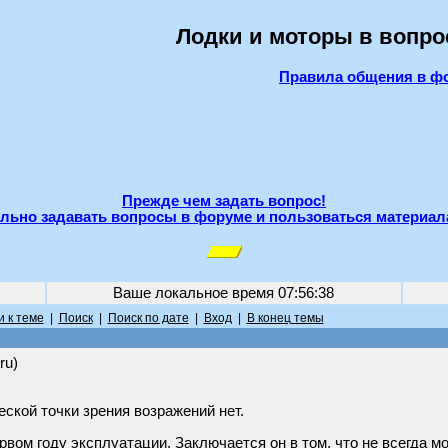
Лодки и моторы в вопро
Правила общения в ф
Прежде чем задать вопрос!
льно задавать вопросы в форуме и пользоваться материал
Ваше локальное время
07:56:38
 к теме
|
Поиск
|
Поиск по дате
|
Вход
|
В конец темы
ru)
еской точки зрения возражений нет.
ом году эксплуатации. Заключается он в том, что не всегда могу