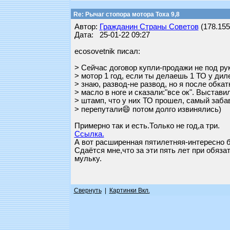
Re: Рычаг стопора мотора Тоха 9,8
Автор:
Гражданин Страны Советов
(178.155.
Дата: 25-01-22 09:27
ecosovetnik писал:
> Сейчас договор купли-продажи не под рук
> мотор 1 год, если ты делаешь 1 ТО у диле
> знаю, развод-не развод, но я после обка
> масло в ноге и сказали:"все ок". Выставил
> штамп, что у них ТО прошел, самый заба
> перепутали😄 потом долго извинялись)
Примерно так и есть.Только не год,а три.
Ссылка.
А вот расширенная пятилетняя-интересно бы
Сдаётся мне,что за эти пять лет при обяз
мульку.
Свернуть
|
Картинки Вкл.