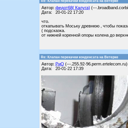
Re: Клапан перекачки конденсата на Ветерке
Автор:
федот68( Калуга)
(---.broadband.corbi
Дата: 20-01-22 17:20
что.
откапывать Моську древнюю , чтобы показа
( подсказка.
от нижней коренной опоры колена до верхн
Re: Клапан перекачки конденсата на Ветерке
Автор:
РиО
(---.255.92-96.perm.ertelecom.ru)
Дата: 20-01-22 17:39