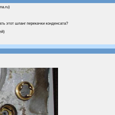
na.ru)
ть этот шланг перекачки конденсата?
ей)