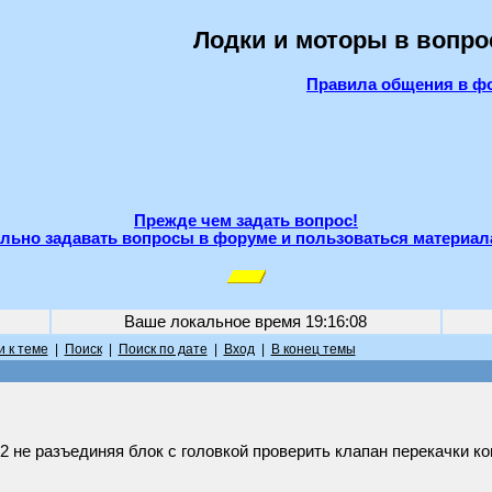
Лодки и моторы в вопро
Правила общения в ф
Прежде чем задать вопрос!
льно задавать вопросы в форуме и пользоваться материал
Ваше локальное время
19:16:08
 к теме
|
Поиск
|
Поиск по дате
|
Вход
|
В конец темы
2 не разъединяя блок с головкой проверить клапан перекачки к