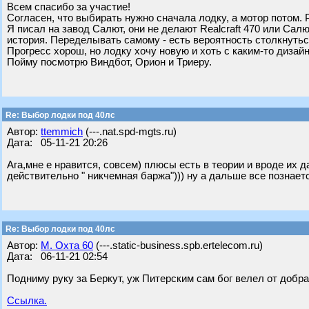
Всем спасибо за участие!
Согласен, что выбирать нужно сначала лодку, а мотор потом. Р
Я писал на завод Салют, они не делают Realcraft 470 или Салю
история. Переделывать самому - есть вероятность столкнуть
Прогресс хорош, но лодку хочу новую и хоть с каким-то диза
Пойму посмотрю Виндбот, Орион и Триеру.
Re: Выбор лодки под 40лс
Автор:
ttemmich
(---.nat.spd-mgts.ru)
Дата: 05-11-21 20:26
Ага,мне е нравится, совсем) плюсы есть в теории и вроде их 
действительно " никчемная баржа"))) ну а дальше все познает
Re: Выбор лодки под 40лс
Автор:
М. Охта 60
(---.static-business.spb.ertelecom.ru)
Дата: 06-11-21 02:54
Подниму руку за Беркут, уж Питерским сам бог велел от добра
Ссылка.