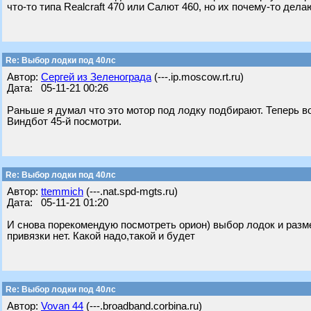
что-то типа Realcraft 470 или Салют 460, но их почему-то дела
Re: Выбор лодки под 40лс
Автор:
Сергей из Зеленограда
(---.ip.moscow.rt.ru)
Дата: 05-11-21 00:26
Раньше я думал что это мотор под лодку подбирают. Теперь во
Виндбот 45-й посмотри.
Re: Выбор лодки под 40лс
Автор:
ttemmich
(---.nat.spd-mgts.ru)
Дата: 05-11-21 01:20
И снова порекомендую посмотреть орион) выбор лодок и разме
привязки нет. Какой надо,такой и будет
Re: Выбор лодки под 40лс
Автор:
Vovan 44
(---.broadband.corbina.ru)