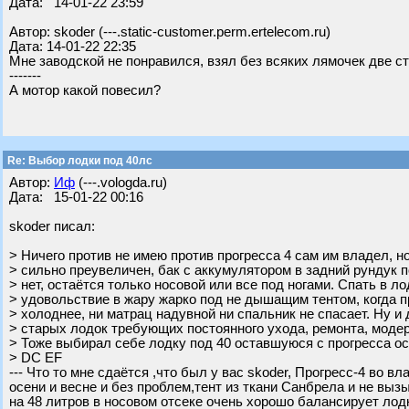
Дата: 14-01-22 23:59
Автор: skoder (---.static-customer.perm.ertelecom.ru)
Дата: 14-01-22 22:35
Мне заводской не понравился, взял без всяких лямочек две ст
-------
А мотор какой повесил?
Re: Выбор лодки под 40лс
Автор:
Иф
(---.vologda.ru)
Дата: 15-01-22 00:16
skoder писал:
> Ничего против не имею против прогресса 4 сам им владел, н
> сильно преувеличен, бак с аккумулятором в задний рундук п
> нет, остаётся только носовой или все под ногами. Спать в л
> удовольствие в жару жарко под не дышащим тентом, когда 
> холоднее, ни матрац надувной ни спальник не спасает. Ну и
> старых лодок требующих постоянного ухода, ремонта, модерн
> Тоже выбирал себе лодку под 40 оставшуюся с прогресса ос
> DC EF
--- Что то мне сдаётся ,что был у вас skoder, Прогресс-4 во 
осени и весне и без проблем,тент из ткани Санбрела и не вызы
на 48 литров в носовом отсеке очень хорошо балансирует лод