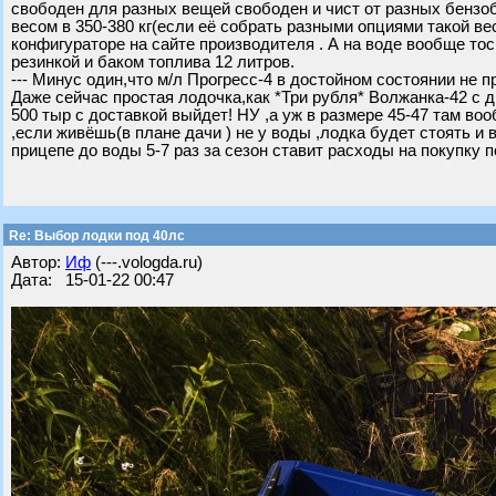
свободен для разных вещей свободен и чист от разных бензоба
весом в 350-380 кг(если её собрать разными опциями такой вес
конфигураторе на сайте производителя . А на воде вообще тос
резинкой и баком топлива 12 литров.
--- Минус один,что м/л Прогресс-4 в достойном состоянии не п
Даже сейчас простая лодочка,как *Три рубля* Волжанка-42 с д
500 тыр с доставкой выйдет! НУ ,а уж в размере 45-47 там во
,если живёшь(в плане дачи ) не у воды ,лодка будет стоять и
прицепе до воды 5-7 раз за сезон ставит расходы на покупку п
Re: Выбор лодки под 40лс
Автор:
Иф
(---.vologda.ru)
Дата: 15-01-22 00:47