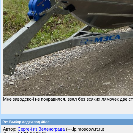
Мне заводской не понравился, взял без всяких лямочек две ст
Re: Выбор лодки под 40лс
Автор:
Сергей из Зеленограда
(---.ip.moscow.rt.ru)