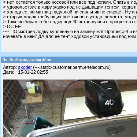
> нет, остаётся только носовой или все под ногами. Спать в л
> удовольствие в жару жарко под не дышащим тентом, когда 
> холоднее, ни матрац надувной ни спальник не спасает. Ну и
> старых лодок требующих постоянного ухода, ремонта, модерн
> Тоже выбирал себе лодку под 40 оставшуюся с прогресса ос
> DC EF
---- ПОсмотрев лодку купленную на замену м/л Прогресс-4 и на
ночевать в ней? ДА для ее тент ходовой установишьи под ним
Re: Выбор лодки под 40лс
Автор:
skoder
(---.static-customer.perm.ertelecom.ru)
Дата: 15-01-22 02:55