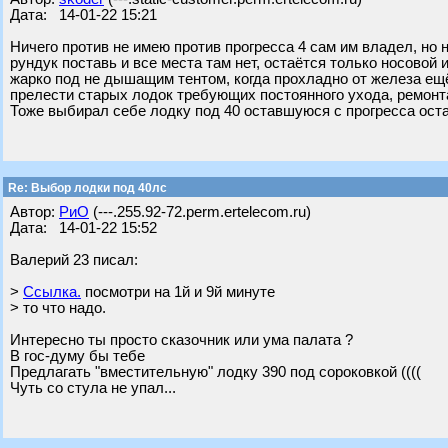
Дата: 14-01-22 15:21
Ничего против не имею против прогресса 4 сам им владел, но 
рундук поставь и все места там нет, остаётся только носовой 
жарко под не дышащим тентом, когда прохладно от железа ещё
прелести старых лодок требующих постоянного ухода, ремонта
Тоже выбирал себе лодку под 40 оставшуюся с прогресса ост
Re: Выбор лодки под 40лс
Автор:
РиО
(---.255.92-72.perm.ertelecom.ru)
Дата: 14-01-22 15:52
Валерий 23 писал:
>
Ссылка.
посмотри на 1й и 9й минуте
> то что надо.
Интересно ты просто сказочник или ума палата ?
В гос-думу бы тебе
Предлагать "вместительную" лодку 390 под сороковкой ((((
Чуть со стула не упал...