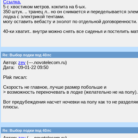
Ссылка.
5 с хвостиком метров. кокпита на 6-ых.
350 штук. .. транец л.. но он снимается и переделывается эле
лодка с электрикой тентами.
могу оставить вебасту и эхолот по отдельной договоренности.
40-ки хватит.. внутри можно снять все сиденья и постелить ма
Re: Выбор лодки под 40лс
Автор:
zev
(---.novotelecom.ru)
Дата: 09-01-22 09:50
Plak писал:
Скорость не главное, лучше размер побольше и
> возможность переночевать в лодке (желательно не на полу).
Вот предубеждения насчет ночевки на полу как то не разделяю
плюсы.
Re: Выбор лодки под 40лс