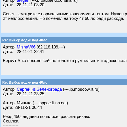
Автор:
tevgen
(---.broadband.corbina.ru)
Дата: 28-11-21 08:20
Совет - смотрите с нормальными консолями и тентом. Нужен ре
2т неплохо ездил. Но поменял на тоху 4т 60 лс ради расхода.
Re: Выбор лодки под 40лс
Автор:
MishaV66
(62.118.139.---)
Дата: 28-11-21 22:41
Беркут S-ка похоже сейчас только в румпельном и одноконсоль
Re: Выбор лодки под 40лс
Автор:
Сергей из Зеленограда
(---.ip.moscow.rt.ru)
Дата: 28-11-21 23:25
Автор: Минька (---.pppoe.lt-nn.net)
Дата: 28-11-21 06:44
Рейд 450, недавно попалось, рассматриваю.
Ссылка.
-----------