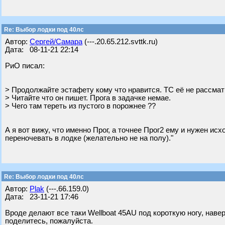
Re: Выбор лодки под 40лс
Автор:
Сергей/Самара
(---.20.65.212.svttk.ru)
Дата: 08-11-21 22:14
РиО писал:
> Продолжайте эстафету кому что нравится. ТС её не рассматр
> Читайте что он пишет. Прога в задачке немае.
> Чего там тереть из пустого в порожнее ??
А я вот вижу, что именно Прог, а точнее Прог2 ему и нужен и
переночевать в лодке (желательно не на полу)."
Re: Выбор лодки под 40лс
Автор:
Plak
(---.66.159.0)
Дата: 23-11-21 17:46
Вроде делают все таки Wellboat 45AU под короткую ногу, навер
поделитесь, пожалуйста.