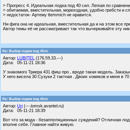
> Прогресс 4. Идеальная лодка под 40 сил. Легкая по сравнен
> обитаемая, вместительная, мореходная, удобно гребсти и с
> недостаток- Артему ttemmich не нравится.
Ни фига она не идеальная, вместительная да и на этом все пр
Автор темы её не рассматривает так что вычеркивайте эту ни
Re: Выбор лодки под 40лс
Автор:
LUBITEL
(176.59.33.---)
Дата: 05-11-21 18:36
У знакомого Триера 431 фиш про , вроде такая модель. Заказы
У него висела 30 Сузуки 2 тактная . Двоих хомяков и меня в 70
Re: Выбор лодки под 40лс
Автор:
Uri
(---.tomsk.avantel.ru)
Дата: 05-11-21 18:39
Вот что за мода - безаппеляционных суждений? Отличная лодка
вполне себе. Главное найти живую.