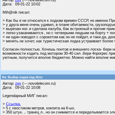
Автор:
zev
(---.novotelecom.ru)
Дата: 09-01-22 10:02
Mih@nik писал:
> Как бы я не относился к лодкам времен СССР, но именно Прог
> у друга меня очень удивил, в плане обитаемости, грузоподъе
> вырезан нос и сделана палуба, бак встроеный и прочие при
> легко узаканиваются , но с четверыми людьми на борту + п
> ни один новодел с сорокетом как он не пойдет, и таки да, ден
> менять не хочет, как туристическая лодка устраивает более
Согласен полностью. Хочешь понтов и внешнего лоска- бери 
возможности ходить под мотором 30-40 сил .бери 4прогрес пр
уютным, получится вполне бюджетно. Можно найти вполне жив
Re: Выбор лодки под 40лс
Автор:
zev
(---.novotelecom.ru)
Дата: 09-01-22 10:08
Legendарный МИГ писал:
>
Ссылка.
> 5 с хвостиком метров. кокпита на 6-ых.
> 350 штук. .. транец л.. но он снимается и переделывается э