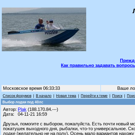
Прежде
Как правильно задавать вопросы
Московское время 06:33:33
Ваше ло
Список форумов
|
В начало
|
Новая тема
|
Перейти к теме
|
Поиск
|
Поис
Выбор лодки под 40лс
Автор:
Plak
(188.170.84.---)
Дата: 04-11-21 16:59
Друзья, помогите с выбором, пожалуйста. Есть почти новый м
покатушек выходного дня, рыбалки, что-то универсальное. Ск
лодке (желательно не на полу). Осень мало вариантов нахожу 