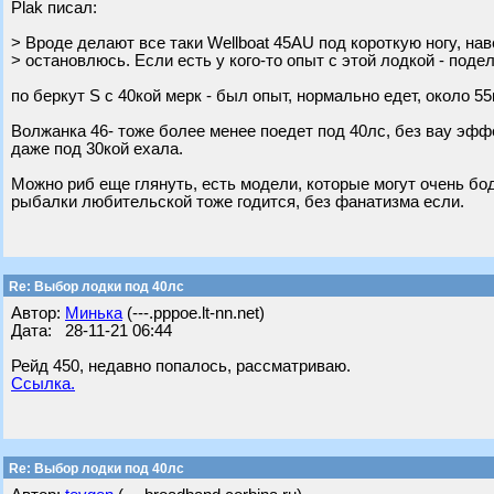
Plak писал:
> Вроде делают все таки Wellboat 45AU под короткую ногу, на
> остановлюсь. Если есть у кого-то опыт с этой лодкой - поде
по беркут S с 40кой мерк - был опыт, нормально едет, около 55
Волжанка 46- тоже более менее поедет под 40лс, без вау эфф
даже под 30кой ехала.
Можно риб еще глянуть, есть модели, которые могут очень бод
рыбалки любительской тоже годится, без фанатизма если.
Re: Выбор лодки под 40лс
Автор:
Минька
(---.pppoe.lt-nn.net)
Дата: 28-11-21 06:44
Рейд 450, недавно попалось, рассматриваю.
Ссылка.
Re: Выбор лодки под 40лс