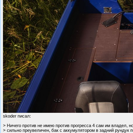
skoder писал:
> Ничего против не имею против прогресса 4 сам им владел, н
> сильно преувеличен, бак с аккумулятором в задний рундук п