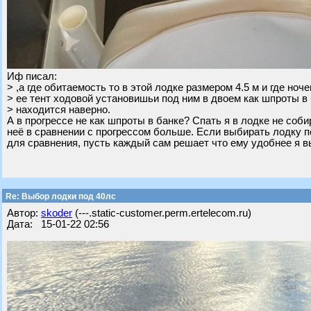
Иф писал:
> ,а где обитаемость то в этой лодке размером 4.5 м и где ноч
> ее тент ходовой установишьи под ним в двоем как шпроты в
> находится наверно.
А в прогрессе не как шпроты в банке? Спать я в лодке не соби
неё в сравнении с прогрессом больше. Если выбирать лодку по
для сравнения, пусть каждый сам решает что ему удобнее я в
Re: Выбор лодки под 40лс
Автор:
skoder
(---.static-customer.perm.ertelecom.ru)
Дата: 15-01-22 02:56