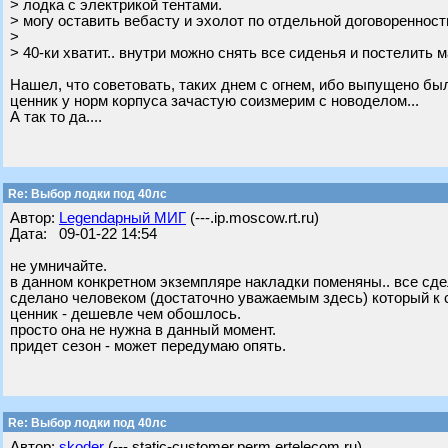
> лодка с электрикой тентами.
> могу оставить вебасту и эхолот по отдельной договоренност
>
> 40-ки хватит.. внутри можно снять все сиденья и постелить м
Нашел, что советовать, таких днем с огнем, ибо выпущено был
ценник у норм корпуса зачастую соизмерим с новоделом...
А так то да....
Re: Выбор лодки под 40лс
Автор:
Legendарный МИГ
(---.ip.moscow.rt.ru)
Дата: 09-01-22 14:54
не умничайте.
в данном конкретном экземпляре накладки поменяны.. все сд
сделано человеком (достаточно уважаемым здесь) который к
ценник - дешевле чем обошлось.
просто она не нужна в данный момент.
придет сезон - может передумаю опять.
Re: Выбор лодки под 40лс
Автор:
skoder
(---.static-customer.perm.ertelecom.ru)