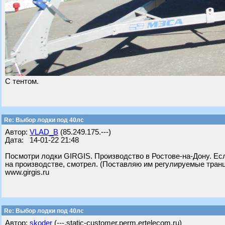
С тентом.
Re: Выбор лодки под 40лс
Автор:
VLAD_B
(85.249.175.---)
Дата: 14-01-22 21:48
Посмотри лодки GIRGIS. Производство в Ростове-на-Дону. Ес
на производстве, смотрел. (Поставляю им регулируемые транц
www.girgis.ru
Re: Выбор лодки под 40лс
Автор:
skoder
(---.static-customer.perm.ertelecom.ru)