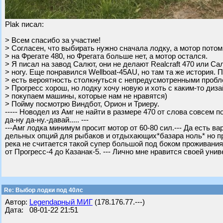
Plak писал:
> Всем спасибо за участие!
> Согласен, что выбирать нужно сначала лодку, а мотор потом
> на Фрегате 480, но Фрегата больше нет, а мотор остался.
> Я писал на завод Салют, они не делают Realcraft 470 или Са
> ногу. Еще понравился Wellboat-45AU, но там та же история.
> есть вероятность столкнуться с непредусмотренными пробл
> Прогресс хорош, но лодку хочу новую и хоть с каким-то диз
> покупаем машины, которые нам не нравятся)
> Пойму посмотрю Виндбот, Орион и Триеру.
----- Новодел из Амг не найти в размере 470 от слова совсем п
да-ну да-ну.-давай..... ---
---Амг лодка минимум просит мотор от 60-80 сил.--- Да есть 
дельных опций для рыбаков и отдыхающих*базара ноль* но про 
река не считается такой супер большой под боком проживани
от Прогресс-4 до Казанак-5. --- Лично мне нравится своей уни
Re: Выбор лодки под 40лс
Автор:
Legendарный МИГ
(178.176.77.---)
Дата: 08-01-22 21:51