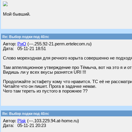
Мой бывший.
Re: Выбор лодки под 40лс
Автор:
РиО
(---.255.92-21.perm.ertelecom.ru)
Дата: 05-11-21 18:51
Слово мореходная для речного корыта совершенно не подход
Там аппеляционное утверждение про Тёмыча, вот на это я и от
Видишь ли у всех вкусы разнятся URI !!!
Продолжайте эстафету кому что нравится. ТС её не рассматрив
Читайте что он пишет. Прога в задачке немае.
Чего там тереть из пустого в порожнее ??
Re: Выбор лодки под 40лс
Автор:
Plak
(---.103.229.94.at-home.ru)
Дата: 05-11-21 20:23