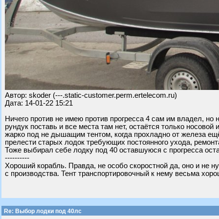
Автор: skoder (---.static-customer.perm.ertelecom.ru)
Дата: 14-01-22 15:21
Ничего против не имею против прогресса 4 сам им владел, но 
рундук поставь и все места там нет, остаётся только носовой 
жарко под не дышащим тентом, когда прохладно от железа ещё
прелести старых лодок требующих постоянного ухода, ремонта
Тоже выбирал себе лодку под 40 оставшуюся с прогресса ост
----------
Хороший корабль. Правда, не особо скоростной да, оно и не н
с производства. Тент транспортировочный к нему весьма хоро
Re: Выбор лодки под 40лс