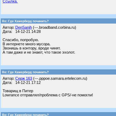
Ссылка.
Re: Где Хамерберд починить?
Автор:
DenSanih
(---.broadband.corbina.ru)
Дата: 14-12-21 14:28
Спасибо, попробую.
В интернете много мусора.
Звонишь в контору, вроде чинят.
А там даже и не знают, что такое эхолот.
Re: Где Хамерберд починить?
Автор:
Серж 163
(---.pppoe.samara.ertelecom.ru)
Дата: 14-12-21 17:12
Товарищ в Питер
Lowrance отправлял/проблема с GPS/-не помогли!
Re: Где Хамерберд починить?