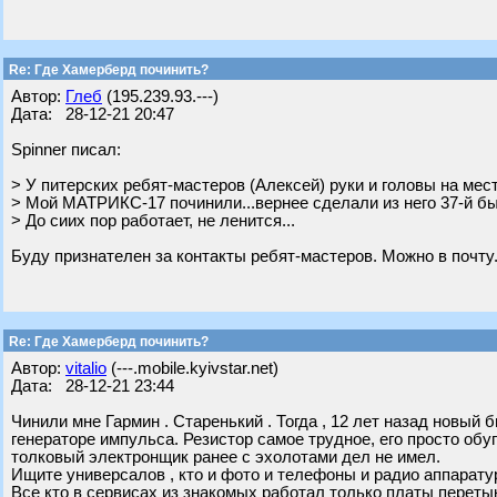
Re: Где Хамерберд починить?
Автор:
Глеб
(195.239.93.---)
Дата: 28-12-21 20:47
Spinner писал:
> У питерских ребят-мастеров (Алексей) руки и головы на мест
> Мой МАТРИКС-17 починили...вернее сделали из него 37-й быст
> До сиих пор работает, не ленится...
Буду признателен за контакты ребят-мастеров. Можно в почту
Re: Где Хамерберд починить?
Автор:
vitalio
(---.mobile.kyivstar.net)
Дата: 28-12-21 23:44
Чинили мне Гармин . Старенький . Тогда , 12 лет назад новый 
генераторе импульса. Резистор самое трудное, его просто обу
толковый электронщик ранее с эхолотами дел не имел.
Ищите универсалов , кто и фото и телефоны и радио аппаратур
Все кто в сервисах из знакомых работал только платы переты