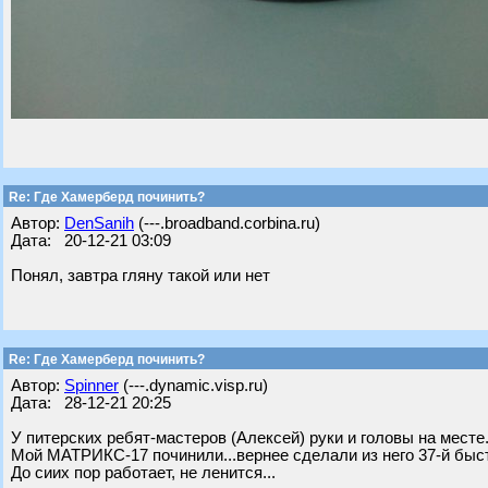
Re: Где Хамерберд починить?
Автор:
DenSanih
(---.broadband.corbina.ru)
Дата: 20-12-21 03:09
Понял, завтра гляну такой или нет
Re: Где Хамерберд починить?
Автор:
Spinner
(---.dynamic.visp.ru)
Дата: 28-12-21 20:25
У питерских ребят-мастеров (Алексей) руки и головы на месте.
Мой МАТРИКС-17 починили...вернее сделали из него 37-й быстр
До сиих пор работает, не ленится...