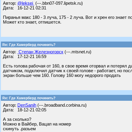
Автор:
@leksei
(---.bbn07-097.lipetsk.ru)
Дата: 16-12-21 02:31
Пиранья макс 180 - 3 луча, 175 - 2 луча. Вот и хрен его знает по
Может кто знает, отпишется.
Re: Где Хамерберд починить?
Автор:
Степан Железногорск
(---.mtsnet.ru)
Дата: 17-12-21 16:59
Есть голова рабочая от 160, в свое время оторвал и потерял 
датчиком, подключил датчик к своей голове - работает, но по
экран больше чем 160. Голову 160 могу недорого продать
Re: Где Хамерберд починить?
Автор:
DenSanih
(---.broadband.corbina.ru)
Дата: 18-12-21 02:05
А за сколько?
Можно в Вайбер, Вацап на номер
скинуть .разьем