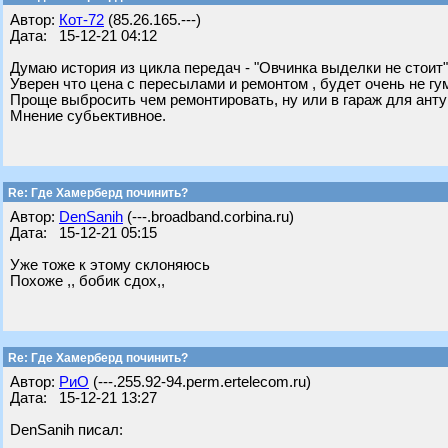
Автор:
Кот-72
(85.26.165.---)
Дата: 15-12-21 04:12
Думаю история из цикла передач - "Овчинка выделки не стоит"
Уверен что цена с пересылами и ремонтом , будет очень не гу
Проще выбросить чем ремонтировать, ну или в гараж для анту
Мнение субьективное.
Re: Где Хамерберд починить?
Автор:
DenSanih
(---.broadband.corbina.ru)
Дата: 15-12-21 05:15
Уже тоже к этому склоняюсь
Похоже ,, бобик сдох,,
Re: Где Хамерберд починить?
Автор:
РиО
(---.255.92-94.perm.ertelecom.ru)
Дата: 15-12-21 13:27
DenSanih писал: