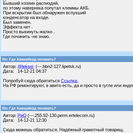
Бывший хозяин распиздяй,
по этому наверняка попутал клеммы АКБ.
При вскрытии был обнаружен вспукший
конденсатор на входе.
Был заменен.
Эффекта нет .
Просто выкинуть-жалко .
Где починить -не знаю.
Re: Где Хамерберд починить?
Автор:
@leksei
(---.bbn2-127.lipetsk.ru)
Дата: 14-12-21 04:37
Попробуй сюда обратиться
Ссылка.
На РФ ремонтируют, в авито есть, да и просто в гугле или янд
Re: Где Хамерберд починить?
Автор:
РиО
(---.255.92-130.perm.ertelecom.ru)
Дата: 14-12-21 12:30
Сюда можешь обратиться. Надёжный грамотный товарищ.