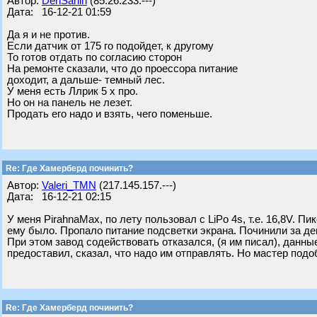
Автор:
DenSanih
(85.26.233.---)
Дата: 16-12-21 01:59
Да я и не против.
Если датчик от 175 го подойдет, к другому
То готов отдать по согласию сторон
На ремонте сказали, что до проессора питание
доходит, а дальше- темный лес.
У меня есть Ллрик 5 х про.
Но он на панель не лезет.
Продать его надо и взять, чего поменьше.
Re: Где Хамерберд починить?
Автор:
Valeri_TMN
(217.145.157.---)
Дата: 16-12-21 02:15
У меня PirahnaMax, по лету пользовал с LiPo 4s, т.е. 16,8V. П
ему было. Пропало питание подсветки экрана. Починили за де
При этом завод содействовать отказался, (я им писал), данны
предоставил, сказал, что надо им отправлять. Но мастер подоб
Re: Где Хамерберд починить?