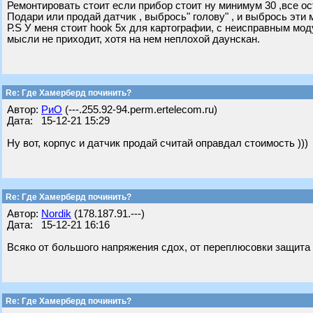
Ремонтировать стоит если прибор стоит ну минимум 30 ,все ос
Подари или продай датчик , выбрось" голову" , и выбрось эти
Р.S У меня стоит hook 5х для картографии, с неисправным мод
мысли не приходит, хотя на нем неплохой даунскан.
Re: Где Хамерберд починить?
Автор:
РиО
(---.255.92-94.perm.ertelecom.ru)
Дата: 15-12-21 15:29
Ну вот, корпус и датчик продай считай оправдал стоимость )))
Re: Где Хамерберд починить?
Автор:
Nordik
(178.187.91.---)
Дата: 15-12-21 16:16
Всяко от большого напряжения сдох, от переплюсовки защита 
Re: Где Хамерберд починить?