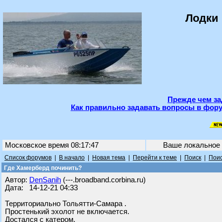
Лодки 
Прежде чем за
Как правильно задавать вопросы в фору
Московское время 08:17:47
Ваше локальное
Список форумов
|
В начало
|
Новая тема
|
Перейти к теме
|
Поиск
|
Поис
Где Хамерберд починить?
Автор:
DenSanih
(---.broadband.corbina.ru)
Дата: 14-12-21 04:33
Территориально Тольятти-Самара .
Простенький эхолот не включается.
Достался с катером.