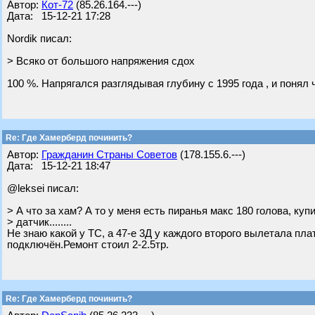
Автор:
Кот-72
(85.26.164.---)
Дата: 15-12-21 17:28
Nordik писал:
> Всяко от большого напряжения сдох
100 %. Напрягался разглядывая глубину с 1995 года , и понял ч
Re: Где Хамерберд починить?
Автор:
Гражданин Страны Советов
(178.155.6.---)
Дата: 15-12-21 18:47
@leksei писал:
> А что за хам? А то у меня есть пиранья макс 180 голова, куп
> датчик........
Не знаю какой у ТС, а 47-е 3Д у каждого второго вылетала пла
подключён.Ремонт стоил 2-2.5тр.
Re: Где Хамерберд починить?