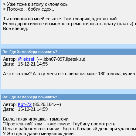
> Уже тоже к этому склоняюсь
> Похоже ,, бобик сдох,,
Ты позвони по моей ссылке. Там товарищ адекватный.
Если дорого или не возможно отремонтировать плату (платы) т
Всё вперёд.
Re: Где Хамерберд починить?
Автор:
@leksei
(---.bbn07-097.lipetsk.ru)
Дата: 15-12-21 14:55
А что за хам? А то у меня есть пиранья макс 180 голова, купил бы
Re: Где Хамерберд починить?
Автор:
Кот-72
(85.26.164.---)
Дата: 15-12-21 14:59
Была такая игрушка - тамагочи.
"Простенький" хам - тоже самое. Глубину посмотреть.
Цена в рабочем состоянии - 5т.р. в базарный день при удачно
? Это дела давно минувших дней.