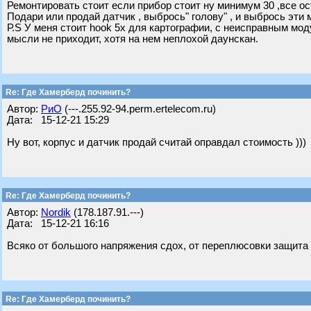
Ремонтировать стоит если прибор стоит ну минимум 30 ,все ос
Подари или продай датчик , выбрось" голову" , и выбрось эти
Р.S У меня стоит hook 5х для картографии, с неисправным мод
мысли не приходит, хотя на нем неплохой даунскан.
Re: Где Хамерберд починить?
Автор:
РиО
(---.255.92-94.perm.ertelecom.ru)
Дата: 15-12-21 15:29
Ну вот, корпус и датчик продай считай оправдал стоимость )))
Re: Где Хамерберд починить?
Автор:
Nordik
(178.187.91.---)
Дата: 15-12-21 16:16
Всяко от большого напряжения сдох, от переплюсовки защита 
Re: Где Хамерберд починить?