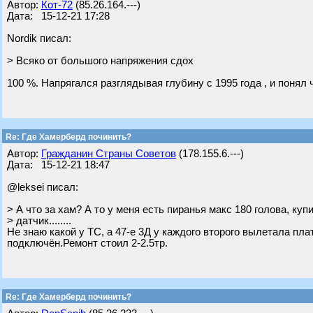
Автор:
Кот-72
(85.26.164.---)
Дата: 15-12-21 17:28
Nordik писал:
> Всяко от большого напряжения сдох
100 %. Напрягался разглядывая глубину с 1995 года , и понял ч
Re: Где Хамерберд починить?
Автор:
Гражданин Страны Советов
(178.155.6.---)
Дата: 15-12-21 18:47
@leksei писал:
> А что за хам? А то у меня есть пиранья макс 180 голова, куп
> датчик........
Не знаю какой у ТС, а 47-е 3Д у каждого второго вылетала пла
подключён.Ремонт стоил 2-2.5тр.
Re: Где Хамерберд починить?