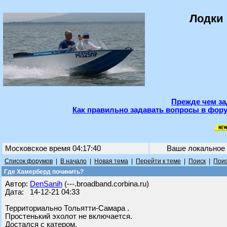
Лодки 
Прежде чем за
Как правильно задавать вопросы в фору
Московское время 04:17:40
Ваше локальное
Список форумов
|
В начало
|
Новая тема
|
Перейти к теме
|
Поиск
|
Поис
Где Хамерберд починить?
Автор:
DenSanih
(---.broadband.corbina.ru)
Дата: 14-12-21 04:33
Территориально Тольятти-Самара .
Простенький эхолот не включается.
Достался с катером.