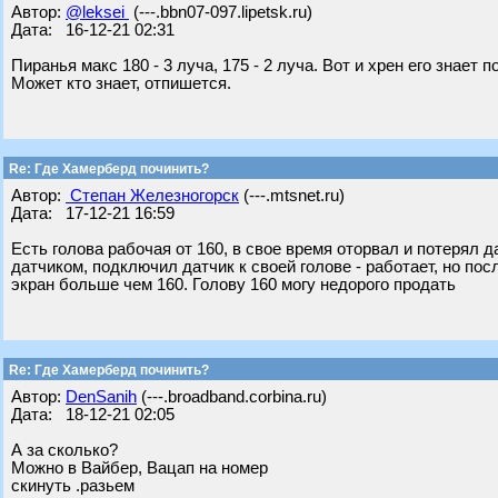
Автор:
@leksei
(---.bbn07-097.lipetsk.ru)
Дата: 16-12-21 02:31
Пиранья макс 180 - 3 луча, 175 - 2 луча. Вот и хрен его знает по
Может кто знает, отпишется.
Re: Где Хамерберд починить?
Автор:
Степан Железногорск
(---.mtsnet.ru)
Дата: 17-12-21 16:59
Есть голова рабочая от 160, в свое время оторвал и потерял 
датчиком, подключил датчик к своей голове - работает, но по
экран больше чем 160. Голову 160 могу недорого продать
Re: Где Хамерберд починить?
Автор:
DenSanih
(---.broadband.corbina.ru)
Дата: 18-12-21 02:05
А за сколько?
Можно в Вайбер, Вацап на номер
скинуть .разьем