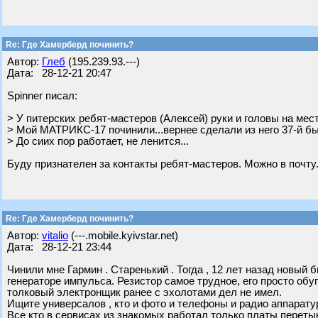
Re: Где Хамерберд починить?
Автор:
Глеб
(195.239.93.---)
Дата: 28-12-21 20:47
Spinner писал:
> У питерских ребят-мастеров (Алексей) руки и головы на мест
> Мой МАТРИКС-17 починили...вернее сделали из него 37-й быст
> До сиих пор работает, не ленится...
Буду признателен за контакты ребят-мастеров. Можно в почту
Re: Где Хамерберд починить?
Автор:
vitalio
(---.mobile.kyivstar.net)
Дата: 28-12-21 23:44
Чинили мне Гармин . Старенький . Тогда , 12 лет назад новый 
генераторе импульса. Резистор самое трудное, его просто обу
толковый электронщик ранее с эхолотами дел не имел.
Ищите универсалов , кто и фото и телефоны и радио аппаратур
Все кто в сервисах из знакомых работал только платы переты