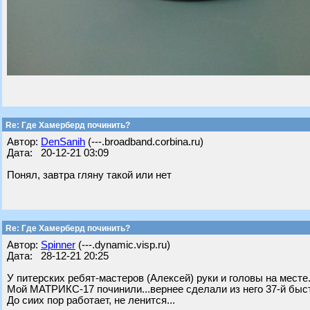
Re: Где Хамерберд починить?
Автор:
DenSanih
(---.broadband.corbina.ru)
Дата: 20-12-21 03:09
Понял, завтра гляну такой или нет
Re: Где Хамерберд починить?
Автор:
Spinner
(---.dynamic.visp.ru)
Дата: 28-12-21 20:25
У питерских ребят-мастеров (Алексей) руки и головы на месте.
Мой МАТРИКС-17 починили...вернее сделали из него 37-й быстр
До сиих пор работает, не ленится...