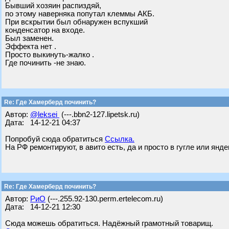
Бывший хозяин распиздяй,
по этому наверняка попутал клеммы АКБ.
При вскрытии был обнаружен вспукший
конденсатор на входе.
Был заменен.
Эффекта нет .
Просто выкинуть-жалко .
Где починить -не знаю.
Re: Где Хамерберд починить?
Автор:
@leksei
(---.bbn2-127.lipetsk.ru)
Дата: 14-12-21 04:37
Попробуй сюда обратиться
Ссылка.
На РФ ремонтируют, в авито есть, да и просто в гугле или янд
Re: Где Хамерберд починить?
Автор:
РиО
(---.255.92-130.perm.ertelecom.ru)
Дата: 14-12-21 12:30
Сюда можешь обратиться. Надёжный грамотный товарищ.