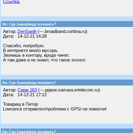
Ссылка.
Re: Где Хамерберд починить?
Автор:
DenSanih
(---.broadband.corbina.ru)
Дата: 14-12-21 14:28
Спасибо, попробую.
В интернете много мусора.
Звонишь в контору, вроде чинят.
А там даже и не знают, что такое эхолот.
Re: Где Хамерберд починить?
Автор:
Серж 163
(---.pppoe.samara.ertelecom.ru)
Дата: 14-12-21 17:12
Товарищ в Питер
Lowrance отправлял/проблема с GPS/-не помогли!
Re: Где Хамерберд починить?