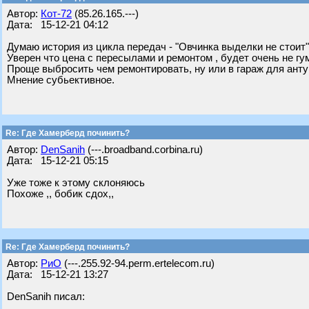
Автор:
Кот-72
(85.26.165.---)
Дата: 15-12-21 04:12
Думаю история из цикла передач - "Овчинка выделки не стоит"
Уверен что цена с пересылами и ремонтом , будет очень не гу
Проще выбросить чем ремонтировать, ну или в гараж для анту
Мнение субьективное.
Re: Где Хамерберд починить?
Автор:
DenSanih
(---.broadband.corbina.ru)
Дата: 15-12-21 05:15
Уже тоже к этому склоняюсь
Похоже ,, бобик сдох,,
Re: Где Хамерберд починить?
Автор:
РиО
(---.255.92-94.perm.ertelecom.ru)
Дата: 15-12-21 13:27
DenSanih писал: