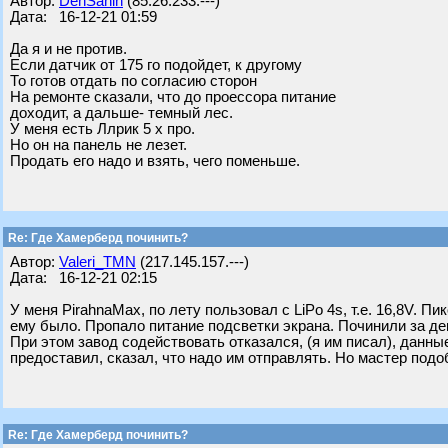
Автор:
DenSanih
(85.26.233.---)
Дата: 16-12-21 01:59
Да я и не против.
Если датчик от 175 го подойдет, к другому
То готов отдать по согласию сторон
На ремонте сказали, что до проессора питание
доходит, а дальше- темный лес.
У меня есть Ллрик 5 х про.
Но он на панель не лезет.
Продать его надо и взять, чего поменьше.
Re: Где Хамерберд починить?
Автор:
Valeri_TMN
(217.145.157.---)
Дата: 16-12-21 02:15
У меня PirahnaMax, по лету пользовал с LiPo 4s, т.е. 16,8V. П
ему было. Пропало питание подсветки экрана. Починили за де
При этом завод содействовать отказался, (я им писал), данны
предоставил, сказал, что надо им отправлять. Но мастер подоб
Re: Где Хамерберд починить?