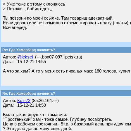
> Уже тоже к этому склоняюсь
> Похоже ,, бобик сдох,,
Ты позвони по моей ссылке. Там товарищ адекватный.
Если дорого или не возможно отремонтировать плату (платы) т
Всё вперёд.
Re: Где Хамерберд починить?
Автор:
@leksei
(---.bbn07-097.lipetsk.ru)
Дата: 15-12-21 14:55
А что за хам? А то у меня есть пиранья макс 180 голова, купил бы
Re: Где Хамерберд починить?
Автор:
Кот-72
(85.26.164.---)
Дата: 15-12-21 14:59
Была такая игрушка - тамагочи.
"Простенький" хам - тоже самое. Глубину посмотреть.
Цена в рабочем состоянии - 5т.р. в базарный день при удачно
? Это дела давно минувших дней.