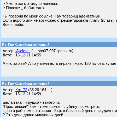
> Уже тоже к этому склоняюсь
> Похоже ,, бобик сдох,,
Ты позвони по моей ссылке. Там товарищ адекватный.
Если дорого или не возможно отремонтировать плату (платы) т
Всё вперёд.
Re: Где Хамерберд починить?
Автор:
@leksei
(---.bbn07-097.lipetsk.ru)
Дата: 15-12-21 14:55
А что за хам? А то у меня есть пиранья макс 180 голова, купил бы
Re: Где Хамерберд починить?
Автор:
Кот-72
(85.26.164.---)
Дата: 15-12-21 14:59
Была такая игрушка - тамагочи.
"Простенький" хам - тоже самое. Глубину посмотреть.
Цена в рабочем состоянии - 5т.р. в базарный день при удачно
? Это дела давно минувших дней.