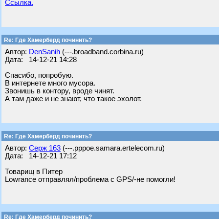
Ссылка.
Re: Где Хамерберд починить?
Автор:
DenSanih
(---.broadband.corbina.ru)
Дата: 14-12-21 14:28
Спасибо, попробую.
В интернете много мусора.
Звонишь в контору, вроде чинят.
А там даже и не знают, что такое эхолот.
Re: Где Хамерберд починить?
Автор:
Серж 163
(---.pppoe.samara.ertelecom.ru)
Дата: 14-12-21 17:12
Товарищ в Питер
Lowrance отправлял/проблема с GPS/-не помогли!
Re: Где Хамерберд починить?