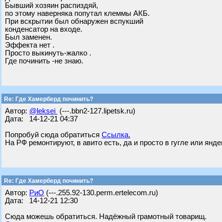
Бывший хозяин распиздяй,
по этому наверняка попутал клеммы АКБ.
При вскрытии был обнаружен вспукший
конденсатор на входе.
Был заменен.
Эффекта нет .
Просто выкинуть-жалко .
Где починить -не знаю.
Re: Где Хамерберд починить?
Автор:
@leksei
(---.bbn2-127.lipetsk.ru)
Дата: 14-12-21 04:37
Попробуй сюда обратиться
Ссылка.
На РФ ремонтируют, в авито есть, да и просто в гугле или янд
Re: Где Хамерберд починить?
Автор:
РиО
(---.255.92-130.perm.ertelecom.ru)
Дата: 14-12-21 12:30
Сюда можешь обратиться. Надёжный грамотный товарищ.