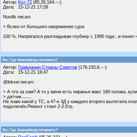
Автор:
Кот-72
(85.26.164.---)
Дата: 15-12-21 17:28
Nordik писал:
> Всяко от большого напряжения сдох
100 %. Напрягался разглядывая глубину с 1995 года , и понял ч
Re: Где Хамерберд починить?
Автор:
Гражданин Страны Советов
(178.155.6.---)
Дата: 15-12-21 18:47
@leksei писал:
> А что за хам? А то у меня есть пиранья макс 180 голова, куп
> датчик........
Не знаю какой у ТС, а 47-е 3Д у каждого второго вылетала пла
подключён.Ремонт стоил 2-2.5тр.
Re: Где Хамерберд починить?