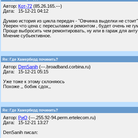
Автор:
Кот-72
(85.26.165.---)
Дата: 15-12-21 04:12
Думаю история из цикла передач - "Овчинка выделки не стоит"
Уверен что цена с пересылами и ремонтом , будет очень не гу
Проще выбросить чем ремонтировать, ну или в гараж для анту
Мнение субьективное.
Re: Где Хамерберд починить?
Автор:
DenSanih
(---.broadband.corbina.ru)
Дата: 15-12-21 05:15
Уже тоже к этому склоняюсь
Похоже ,, бобик сдох,,
Re: Где Хамерберд починить?
Автор:
РиО
(---.255.92-94.perm.ertelecom.ru)
Дата: 15-12-21 13:27
DenSanih писал: