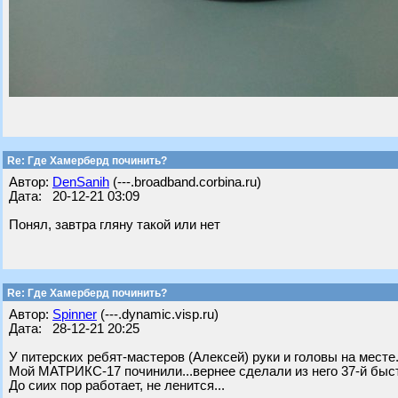
Re: Где Хамерберд починить?
Автор:
DenSanih
(---.broadband.corbina.ru)
Дата: 20-12-21 03:09
Понял, завтра гляну такой или нет
Re: Где Хамерберд починить?
Автор:
Spinner
(---.dynamic.visp.ru)
Дата: 28-12-21 20:25
У питерских ребят-мастеров (Алексей) руки и головы на месте.
Мой МАТРИКС-17 починили...вернее сделали из него 37-й быстр
До сиих пор работает, не ленится...