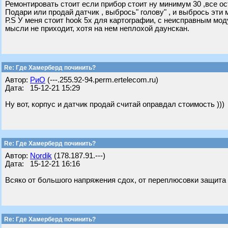
Ремонтировать стоит если прибор стоит ну минимум 30 ,все ос
Подари или продай датчик , выбрось" голову" , и выбрось эти
Р.S У меня стоит hook 5х для картографии, с неисправным мод
мысли не приходит, хотя на нем неплохой даунскан.
Re: Где Хамерберд починить?
Автор:
РиО
(---.255.92-94.perm.ertelecom.ru)
Дата: 15-12-21 15:29
Ну вот, корпус и датчик продай считай оправдал стоимость )))
Re: Где Хамерберд починить?
Автор:
Nordik
(178.187.91.---)
Дата: 15-12-21 16:16
Всяко от большого напряжения сдох, от переплюсовки защита 
Re: Где Хамерберд починить?