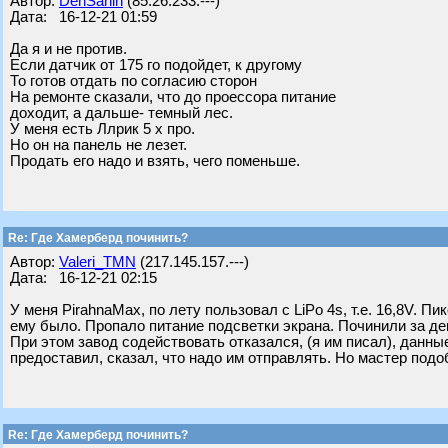
Автор:
DenSanih
(85.26.233.---)
Дата: 16-12-21 01:59
Да я и не против.
Если датчик от 175 го подойдет, к другому
То готов отдать по согласию сторон
На ремонте сказали, что до проессора питание
доходит, а дальше- темный лес.
У меня есть Ллрик 5 х про.
Но он на панель не лезет.
Продать его надо и взять, чего поменьше.
Re: Где Хамерберд починить?
Автор:
Valeri_TMN
(217.145.157.---)
Дата: 16-12-21 02:15
У меня PirahnaMax, по лету пользовал с LiPo 4s, т.е. 16,8V. П
ему было. Пропало питание подсветки экрана. Починили за де
При этом завод содействовать отказался, (я им писал), данны
предоставил, сказал, что надо им отправлять. Но мастер подоб
Re: Где Хамерберд починить?