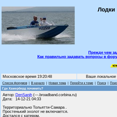
Лодки 
Прежде чем за
Как правильно задавать вопросы в фору
Московское время 19:20:48
Ваше локальное
Список форумов
|
В начало
|
Новая тема
|
Перейти к теме
|
Поиск
|
Поис
Где Хамерберд починить?
Автор:
DenSanih
(---.broadband.corbina.ru)
Дата: 14-12-21 04:33
Территориально Тольятти-Самара .
Простенький эхолот не включается.
Достался с катером.