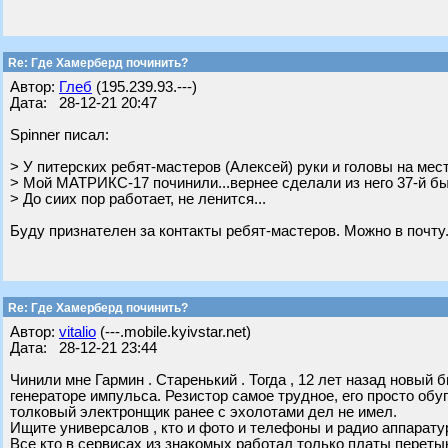
Re: Где Хамерберд починить?
Автор:
Глеб
(195.239.93.---)
Дата: 28-12-21 20:47
Spinner писал:
> У питерских ребят-мастеров (Алексей) руки и головы на мест
> Мой МАТРИКС-17 починили...вернее сделали из него 37-й быст
> До сиих пор работает, не ленится...
Буду признателен за контакты ребят-мастеров. Можно в почту
Re: Где Хамерберд починить?
Автор:
vitalio
(---.mobile.kyivstar.net)
Дата: 28-12-21 23:44
Чинили мне Гармин . Старенький . Тогда , 12 лет назад новый 
генераторе импульса. Резистор самое трудное, его просто обу
толковый электронщик ранее с эхолотами дел не имел.
Ищите универсалов , кто и фото и телефоны и радио аппаратур
Все кто в сервисах из знакомых работал только платы переты