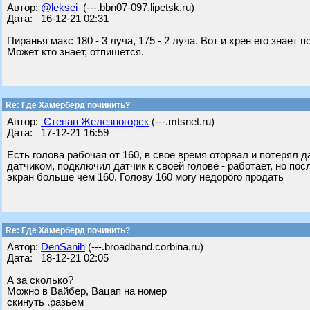
Автор:
@leksei
(---.bbn07-097.lipetsk.ru)
Дата: 16-12-21 02:31
Пиранья макс 180 - 3 луча, 175 - 2 луча. Вот и хрен его знает по
Может кто знает, отпишется.
Re: Где Хамерберд починить?
Автор:
Степан Железногорск
(---.mtsnet.ru)
Дата: 17-12-21 16:59
Есть голова рабочая от 160, в свое время оторвал и потерял 
датчиком, подключил датчик к своей голове - работает, но по
экран больше чем 160. Голову 160 могу недорого продать
Re: Где Хамерберд починить?
Автор:
DenSanih
(---.broadband.corbina.ru)
Дата: 18-12-21 02:05
А за сколько?
Можно в Вайбер, Вацап на номер
скинуть .разьем