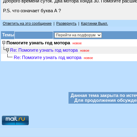
Доброго времени суток. Два мотора хонда 30. Помогите расши
P.S. что означает буква А ?
Ответить на это сообщение
|
Развернуть
|
Картинки Выкл.
Темы
Помогите узнать год мотора
новое
Re: Помогите узнать год мотора
новое
Re: Помогите узнать год мотора
новое
Данная тема закрыта по исте
Для продолжения обсуждени