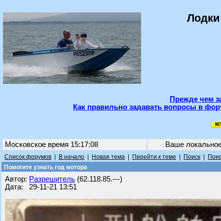
Лодки
Прежде чем з
Как правильно задавать вопросы в фор
Московское время 15:17:08
Ваше локально
Список форумов
|
В начало
|
Новая тема
|
Перейти к теме
|
Поиск
|
Поис
Помогите узнать год мотора
Автор:
Разрешитель
(62.118.85.---)
Дата: 29-11-21 13:51