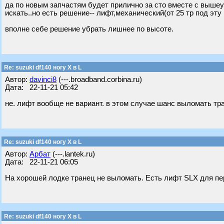
да по новым запчастям будет прилично за сто вместе с выше
искать..но есть решение-- лифт,механический(от 25 тр под эт
вполне себе решение убрать лишнее по высоте.
Re: suzuki df140 ногу X в L
Автор:
davinci8
(---.broadband.corbina.ru)
Дата: 22-11-21 05:42
не. лифт вообще не вариант. в этом случае шанс выломать тра
Re: suzuki df140 ногу X в L
Автор:
Арбат
(---.lantek.ru)
Дата: 22-11-21 06:05
На хорошей лодке транец не выломать. Есть лифт SLX для 
Re: suzuki df140 ногу X в L