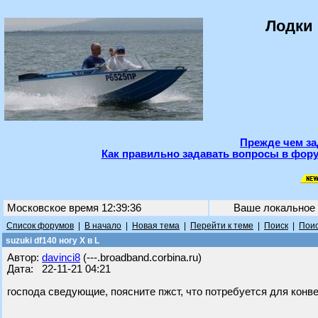
Лодки 
Прежде чем за
Как правильно задавать вопросы в фору
Московское время 12:39:36
Ваше локальное
Список форумов
|
В начало
|
Новая тема
|
Перейти к теме
|
Поиск
|
Поис
suzuki df140 ногу X в L
Автор:
davinci8
(---.broadband.corbina.ru)
Дата: 22-11-21 04:21
господа сведующие, поясните пжст, что потребуется для конве