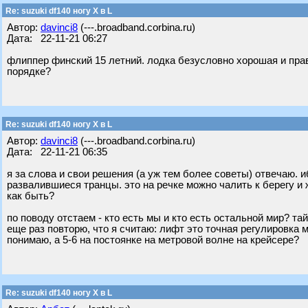
Re: suzuki df140 ногу X в L
Автор:
davinci8
(---.broadband.corbina.ru)
Дата: 22-11-21 06:27
флиппер финский 15 летний. лодка безусловно хорошая и прави
порядке?
Re: suzuki df140 ногу X в L
Автор:
davinci8
(---.broadband.corbina.ru)
Дата: 22-11-21 06:35
я за слова и свои решения (а уж тем более советы) отвечаю.
развалившиеся транцы. это на речке можно чалить к берегу и
как быть?
по поводу отстаем - кто есть мы и кто есть остальной мир? т
еще раз повторю, что я считаю: лифт это точная регулировка 
понимаю, а 5-6 на постоянке на метровой волне на крейсере?
Re: suzuki df140 ногу X в L