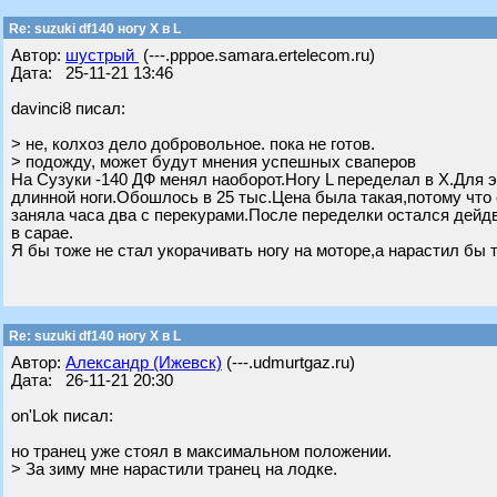
Re: suzuki df140 ногу X в L
Автор:
шустрый
(---.pppoe.samara.ertelecom.ru)
Дата: 25-11-21 13:46
davinci8 писал:
> не, колхоз дело добровольное. пока не готов.
> подожду, может будут мнения успешных сваперов
На Сузуки -140 ДФ менял наоборот.Ногу L переделал в X.Для э
длинной ноги.Обошлось в 25 тыс.Цена была такая,потому что 
заняла часа два с перекурами.После переделки остался дейдв
в сарае.
Я бы тоже не стал укорачивать ногу на моторе,а нарастил бы 
Re: suzuki df140 ногу X в L
Автор:
Александр (Ижевск)
(---.udmurtgaz.ru)
Дата: 26-11-21 20:30
on'Lok писал:
но транец уже стоял в максимальном положении.
> За зиму мне нарастили транец на лодке.