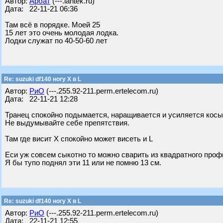
Автор:
Арбат
(---.lantek.ru)
Дата: 22-11-21 06:36
Там всё в порядке. Моей 25
15 лет это очень молодая лодка.
Лодки служат по 40-50-60 лет
Re: suzuki df140 ногу X в L
Автор:
РиО
(---.255.92-211.perm.ertelecom.ru)
Дата: 22-11-21 12:28
Транец спокойно подымается, наращивается и усиляется косы
Не выдумывайте себе препятствия.
Там где висит X спокойно может висеть и L
Еси уж совсем сыкотно то можно сварить из квадратного проф
Я бы тупо поднял эти 11 или не помню 13 см.
Re: suzuki df140 ногу X в L
Автор:
РиО
(---.255.92-211.perm.ertelecom.ru)
Дата: 22-11-21 12:55