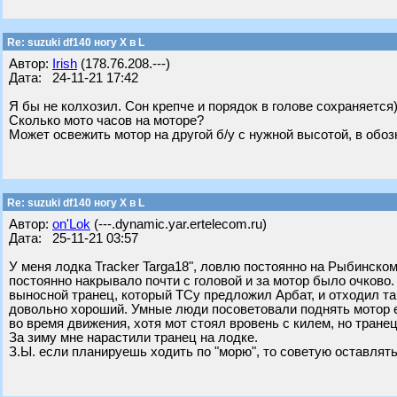
Re: suzuki df140 ногу X в L
Автор:
Irish
(178.76.208.---)
Дата: 24-11-21 17:42
Я бы не колхозил. Сон крепче и порядок в голове сохраняется
Сколько мото часов на моторе?
Может освежить мотор на другой б/у с нужной высотой, в об
Re: suzuki df140 ногу X в L
Автор:
on'Lok
(---.dynamic.yar.ertelecom.ru)
Дата: 25-11-21 03:57
У меня лодка Tracker Targa18", ловлю постоянно на Рыбинском.
постоянно накрывало почти с головой и за мотор было очково.
выносной транец, который ТСу предложил Арбат, и отходил так
довольно хороший. Умные люди посоветовали поднять мотор ещ
во время движения, хотя мот стоял вровень с килем, но тран
За зиму мне нарастили транец на лодке.
З.Ы. если планируешь ходить по "морю", то советую оставлять