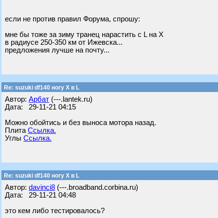
если не против правил Форума, спрошу:
мне бы тоже за зиму транец нарастить с L на Х
в радиусе 250-350 км от Ижевска...
предложения лучше на почту...
Re: suzuki df140 ногу X в L
Автор:
Арбат
(---.lantek.ru)
Дата: 29-11-21 04:15
Можно обойтись и без выноса мотора назад.
Плита
Ссылка.
Углы
Ссылка.
Re: suzuki df140 ногу X в L
Автор:
davinci8
(---.broadband.corbina.ru)
Дата: 29-11-21 04:48
это кем либо тестировалось?