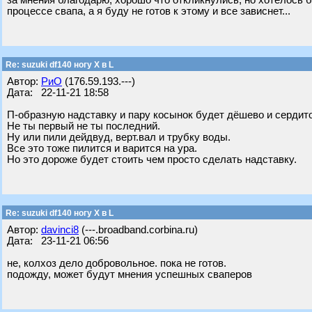
за мнения благодарю, хорошо что откликнулись, но хотелось б
процессе свапа, а я буду не готов к этому и все зависнет...
Re: suzuki df140 ногу X в L
Автор:
РиО
(176.59.193.---)
Дата: 22-11-21 18:58
П-образную надставку и пару косынок будет дёшево и сердит
Не ты первый не ты последний.
Ну или пили дейдвуд, верт.вал и трубку воды.
Все это тоже пилится и варится на ура.
Но это дороже будет стоить чем просто сделать надставку.
Re: suzuki df140 ногу X в L
Автор:
davinci8
(---.broadband.corbina.ru)
Дата: 23-11-21 06:56
не, колхоз дело добровольное. пока не готов.
подожду, может будут мнения успешных сваперов