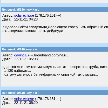
Re: suzuki df140 ногу X в L
Автор:
solar eclipse
(178.176.161.---)
Дата: 22-11-21 04:28
в идеале,найти владельца,желающего совершить обратный свап
охлаждения,нижняя часть дейдвуда
Re: suzuki df140 ногу X в L
Автор:
davinci8
(---.broadband.corbina.ru)
Дата: 22-11-21 05:08
сдается мне там как минимум пластик, поворотная труба, нижн
на 130 набегает...
поэтому хотелось бы информации опытной так сказать...
Re: suzuki df140 ногу X в L
Автор:
solar eclipse
(178.176.161.---)
Дата: 22-11-21 05:20