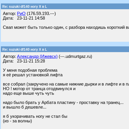
Re: suzuki df140 ногу X в L
Автор:
РиО
(176.59.193.---)
Дата: 23-11-21 14:58
Свап может быть только один, с разбора находишь короткий в
Re: suzuki df140 ногу X в L
Автор:
Александр (Ижевск)
(---.udmurtgaz.ru)
Дата: 23-11-21 15:28
У меня подобная проблема
я её решал установкой лифта
все собрал (закручено на самые нижние дырки и в лифте и в п
НО ! мотор от транца отодвинулся и
надо еще выше чуть чуть
надо было брать у Арбата пластину - проставку на транец...
и вышло б дешевле...
я б укорачивать ногу не стал бы
(из - за волны)