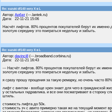
Re: suzuki df140 ногу X в L
Автор:
Арбат
(---.lantek.ru)
Дата: 22-11-21 15:06
Насчёт лифтов. 80% процентов покупателей берут их именно дл
золотую середину это поиграться недельку и забыть.
Re: suzuki df140 ногу X в L
Автор:
davinci8
(---.broadband.corbina.ru)
Дата: 22-11-21 16:43
--- Насчёт лифтов. 80% процентов покупателей берут их именно
золотую середину это поиграться недельку и забыть.
я сразу прошу прощения за такую ремарку, но очень часто 80%
лифт с винтом - вообще хрен знает для чего в гражданской жиз
у остальных гидравлика. и все они посматривают в сторону сп
штиль.
стоимость лифта до 50к.
стоимость зч с авито примерно такая же на текущий момент в