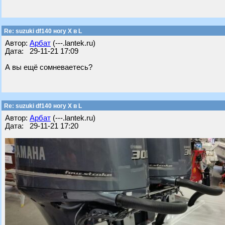
Re: suzuki df140 ногу X в L
Автор:
Арбат
(---.lantek.ru)
Дата: 29-11-21 17:09
А вы ещё сомневаетесь?
Re: suzuki df140 ногу X в L
Автор:
Арбат
(---.lantek.ru)
Дата: 29-11-21 17:20