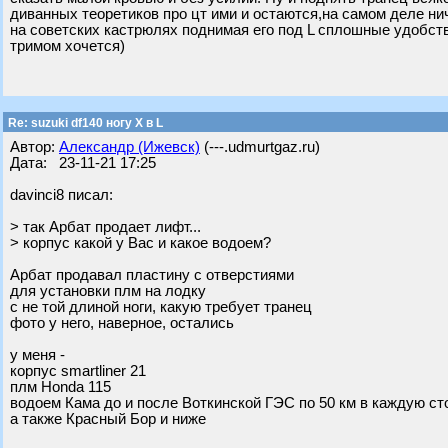
диванных теоретиков про цт ими и остаются,на самом деле н
на советских кастрюлях поднимая его под L сплошные удобств
тримом хочется)
Re: suzuki df140 ногу X в L
Автор:
Александр (Ижевск)
(---.udmurtgaz.ru)
Дата: 23-11-21 17:25
davinci8 писал:
> так Арбат продает лифт...
> корпус какой у Вас и какое водоем?
Арбат продавал пластину с отверстиями
для установки плм на лодку
с не той длиной ноги, какую требует транец
фото у него, наверное, остались
у меня -
корпус smartliner 21
плм Honda 115
водоем Кама до и после Воткинской ГЭС по 50 км в каждую ст
а также Красный Бор и ниже