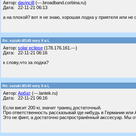
Автор:
davinci8
(---.broadband.corbina.ru)
Дата: 22-11-21 06:13
а на плохой? вот я не знаю, хорошая лодка у приятеля или не 
Re: suzuki df140 ногу X в L
Автор:
solar eclipse
(178.176.161.---)
Дата: 22-11-21 06:16
к слову,что за лодка?
Re: suzuki df140 ногу X в L
Автор:
Арбат
(---.lantek.ru)
Дата: 22-11-21 06:16
Если висит 200 кг, значит транец достаточный.
Про ответственность рассказывай где нибудь в Германии или А
Это не финт, а достаточно распространённый акссесуар. Мы от