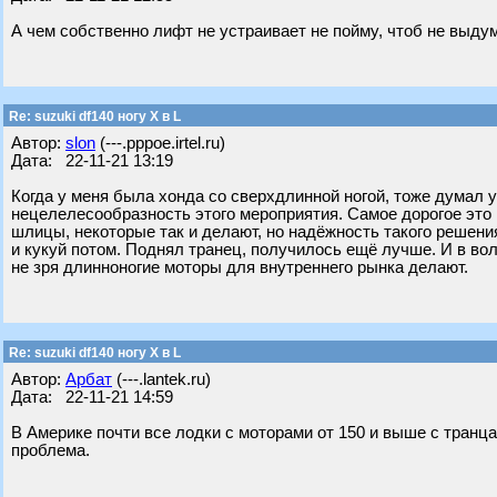
А чем собственно лифт не устраивает не пойму, чтоб не выд
Re: suzuki df140 ногу X в L
Автор:
slon
(---.pppoe.irtel.ru)
Дата: 22-11-21 13:19
Когда у меня была хонда со сверхдлинной ногой, тоже думал 
нецелелесообразность этого мероприятия. Самое дорогое это 
шлицы, некоторые так и делают, но надёжность такого решен
и кукуй потом. Поднял транец, получилось ещё лучше. И в во
не зря длинноногие моторы для внутреннего рынка делают.
Re: suzuki df140 ногу X в L
Автор:
Арбат
(---.lantek.ru)
Дата: 22-11-21 14:59
В Америке почти все лодки с моторами от 150 и выше с транц
проблема.