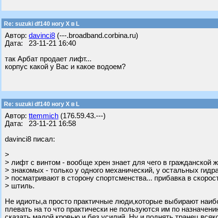
Re: suzuki df140 ногу X в L
Автор:
davinci8
(---.broadband.corbina.ru)
Дата: 23-11-21 16:40
так Арбат продает лифт...
корпус какой у Вас и какое водоем?
Re: suzuki df140 ногу X в L
Автор:
ttemmich
(176.59.43.---)
Дата: 23-11-21 16:58
davinci8 писал:
>
> лифт с винтом - вообще хрен знает для чего в гражданской ж
> знакомых - только у одного механический, у остальных гидра
> посматривают в сторону спортсменства... прибавка в скорос
> штиль.
Не идиоты,а просто практичные люди,которые выбирают наибо
плевать на то что практически не пользуются им по назначени
сказать малой кровью и без усилий. Ну и поднять транец вся