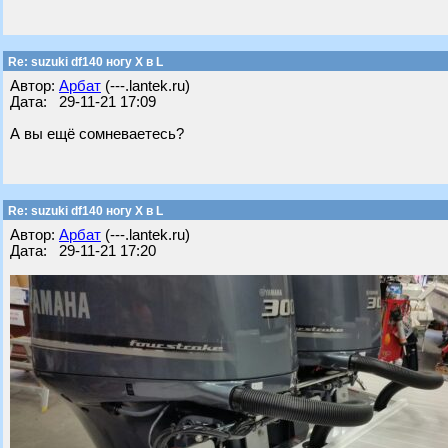
Re: suzuki df140 ногу X в L
Автор:
Арбат
(---.lantek.ru)
Дата: 29-11-21 17:09
А вы ещё сомневаетесь?
Re: suzuki df140 ногу X в L
Автор:
Арбат
(---.lantek.ru)
Дата: 29-11-21 17:20