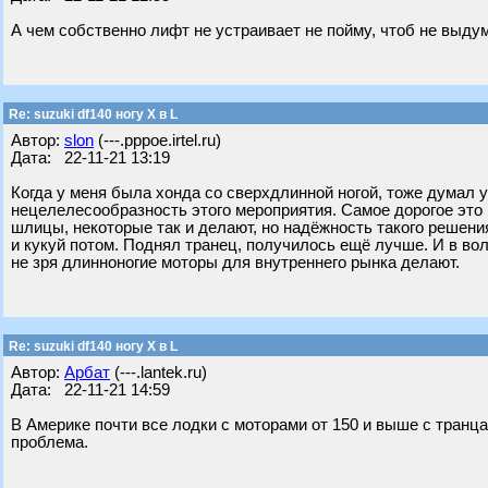
А чем собственно лифт не устраивает не пойму, чтоб не выд
Re: suzuki df140 ногу X в L
Автор:
slon
(---.pppoe.irtel.ru)
Дата: 22-11-21 13:19
Когда у меня была хонда со сверхдлинной ногой, тоже думал 
нецелелесообразность этого мероприятия. Самое дорогое это 
шлицы, некоторые так и делают, но надёжность такого решен
и кукуй потом. Поднял транец, получилось ещё лучше. И в во
не зря длинноногие моторы для внутреннего рынка делают.
Re: suzuki df140 ногу X в L
Автор:
Арбат
(---.lantek.ru)
Дата: 22-11-21 14:59
В Америке почти все лодки с моторами от 150 и выше с транц
проблема.