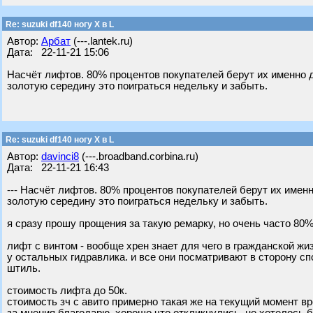
Re: suzuki df140 ногу X в L
Автор:
Арбат
(---.lantek.ru)
Дата: 22-11-21 15:06
Насчёт лифтов. 80% процентов покупателей берут их именно дл
золотую середину это поиграться недельку и забыть.
Re: suzuki df140 ногу X в L
Автор:
davinci8
(---.broadband.corbina.ru)
Дата: 22-11-21 16:43
--- Насчёт лифтов. 80% процентов покупателей берут их именно
золотую середину это поиграться недельку и забыть.
я сразу прошу прощения за такую ремарку, но очень часто 80%
лифт с винтом - вообще хрен знает для чего в гражданской жиз
у остальных гидравлика. и все они посматривают в сторону сп
штиль.
стоимость лифта до 50к.
стоимость зч с авито примерно такая же на текущий момент в