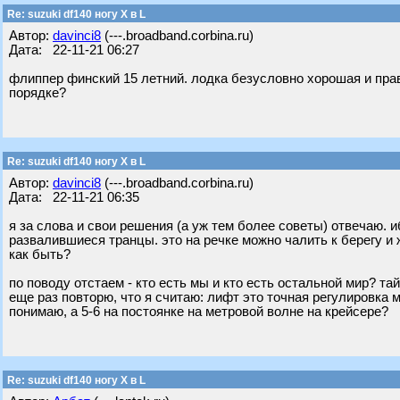
Re: suzuki df140 ногу X в L
Автор:
davinci8
(---.broadband.corbina.ru)
Дата: 22-11-21 06:27
флиппер финский 15 летний. лодка безусловно хорошая и прави
порядке?
Re: suzuki df140 ногу X в L
Автор:
davinci8
(---.broadband.corbina.ru)
Дата: 22-11-21 06:35
я за слова и свои решения (а уж тем более советы) отвечаю.
развалившиеся транцы. это на речке можно чалить к берегу и
как быть?
по поводу отстаем - кто есть мы и кто есть остальной мир? т
еще раз повторю, что я считаю: лифт это точная регулировка 
понимаю, а 5-6 на постоянке на метровой волне на крейсере?
Re: suzuki df140 ногу X в L