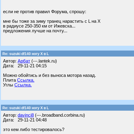
если не против правил Форума, спрошу:
мне бы тоже за зиму транец нарастить с L на Х
в радиусе 250-350 км от Ижевска...
предложения лучше на почту...
Re: suzuki df140 ногу X в L
Автор:
Арбат
(---.lantek.ru)
Дата: 29-11-21 04:15
Можно обойтись и без выноса мотора назад.
Плита
Ссылка.
Углы
Ссылка.
Re: suzuki df140 ногу X в L
Автор:
davinci8
(---.broadband.corbina.ru)
Дата: 29-11-21 04:48
это кем либо тестировалось?