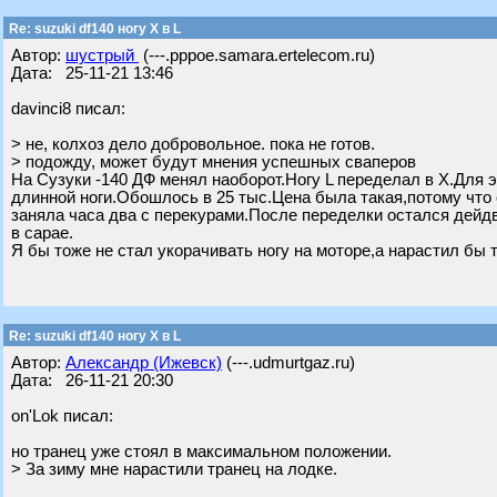
Re: suzuki df140 ногу X в L
Автор:
шустрый
(---.pppoe.samara.ertelecom.ru)
Дата: 25-11-21 13:46
davinci8 писал:
> не, колхоз дело добровольное. пока не готов.
> подожду, может будут мнения успешных сваперов
На Сузуки -140 ДФ менял наоборот.Ногу L переделал в X.Для э
длинной ноги.Обошлось в 25 тыс.Цена была такая,потому что 
заняла часа два с перекурами.После переделки остался дейдв
в сарае.
Я бы тоже не стал укорачивать ногу на моторе,а нарастил бы 
Re: suzuki df140 ногу X в L
Автор:
Александр (Ижевск)
(---.udmurtgaz.ru)
Дата: 26-11-21 20:30
on'Lok писал:
но транец уже стоял в максимальном положении.
> За зиму мне нарастили транец на лодке.