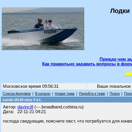
Лодки 
Прежде чем за
Как правильно задавать вопросы в фору
Московское время 09:56:31
Ваше локальное
Список форумов
|
В начало
|
Новая тема
|
Перейти к теме
|
Поиск
|
Поис
suzuki df140 ногу X в L
Автор:
davinci8
(---.broadband.corbina.ru)
Дата: 22-11-21 04:21
господа сведующие, поясните пжст, что потребуется для конве