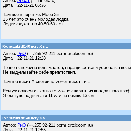
Автор:
Арбат
(---.lantek.ru)
Дата: 22-11-21 06:36
Там всё в порядке. Моей 25
15 лет это очень молодая лодка.
Лодки служат по 40-50-60 лет
Re: suzuki df140 ногу X в L
Автор:
РиО
(---.255.92-211.perm.ertelecom.ru)
Дата: 22-11-21 12:28
Транец спокойно подымается, наращивается и усиляется косы
Не выдумывайте себе препятствия.
Там где висит X спокойно может висеть и L
Еси уж совсем сыкотно то можно сварить из квадратного проф
Я бы тупо поднял эти 11 или не помню 13 см.
Re: suzuki df140 ногу X в L
Автор:
РиО
(---.255.92-211.perm.ertelecom.ru)
Дата: 22-11-21 12:55