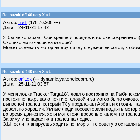
Re: suzuki df140 ногу X в L
Автор:
Irish
(178.76.208.---)
Дата: 24-11-21 17:42
Я бы не колхозил. Сон крепче и порядок в голове сохраняется
Сколько мото часов на моторе?
Может освежить мотор на другой б/у с нужной высотой, в об
Re: suzuki df140 ногу X в L
Автор:
on'Lok
(---.dynamic.yar.ertelecom.ru)
Дата: 25-11-21 03:57
У меня лодка Tracker Targa18", ловлю постоянно на Рыбинском.
постоянно накрывало почти с головой и за мотор было очково.
выносной транец, который ТСу предложил Арбат, и отходил так
довольно хороший. Умные люди посоветовали поднять мотор ещ
во время движения, хотя мот стоял вровень с килем, но тран
За зиму мне нарастили транец на лодке.
З.Ы. если планируешь ходить по "морю", то советую оставлять