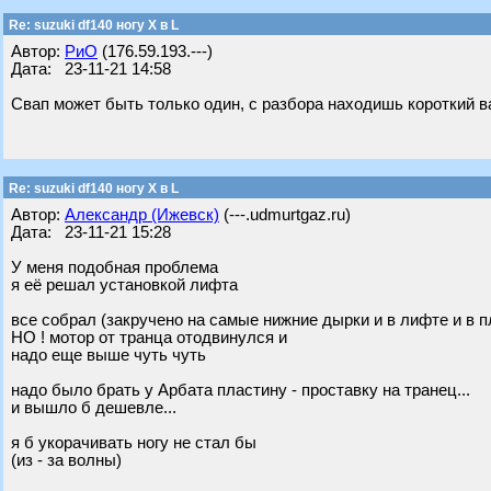
Re: suzuki df140 ногу X в L
Автор:
РиО
(176.59.193.---)
Дата: 23-11-21 14:58
Свап может быть только один, с разбора находишь короткий в
Re: suzuki df140 ногу X в L
Автор:
Александр (Ижевск)
(---.udmurtgaz.ru)
Дата: 23-11-21 15:28
У меня подобная проблема
я её решал установкой лифта
все собрал (закручено на самые нижние дырки и в лифте и в п
НО ! мотор от транца отодвинулся и
надо еще выше чуть чуть
надо было брать у Арбата пластину - проставку на транец...
и вышло б дешевле...
я б укорачивать ногу не стал бы
(из - за волны)