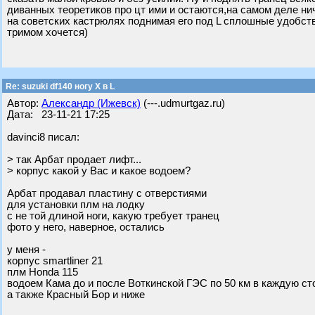
диванных теоретиков про цт ими и остаются,на самом деле н
на советских кастрюлях поднимая его под L сплошные удобств
тримом хочется)
Re: suzuki df140 ногу X в L
Автор:
Александр (Ижевск)
(---.udmurtgaz.ru)
Дата: 23-11-21 17:25
davinci8 писал:
> так Арбат продает лифт...
> корпус какой у Вас и какое водоем?
Арбат продавал пластину с отверстиями
для установки плм на лодку
с не той длиной ноги, какую требует транец
фото у него, наверное, остались
у меня -
корпус smartliner 21
плм Honda 115
водоем Кама до и после Воткинской ГЭС по 50 км в каждую ст
а также Красный Бор и ниже