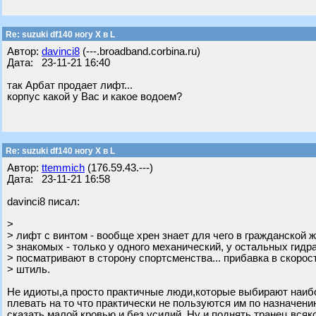
Re: suzuki df140 ногу X в L
Автор:
davinci8
(---.broadband.corbina.ru)
Дата: 23-11-21 16:40
так Арбат продает лифт...
корпус какой у Вас и какое водоем?
Re: suzuki df140 ногу X в L
Автор:
ttemmich
(176.59.43.---)
Дата: 23-11-21 16:58
davinci8 писал:
>
> лифт с винтом - вообще хрен знает для чего в гражданской ж
> знакомых - только у одного механический, у остальных гидра
> посматривают в сторону спортсменства... прибавка в скорос
> штиль.
Не идиоты,а просто практичные люди,которые выбирают наибо
плевать на то что практически не пользуются им по назначени
сказать малой кровью и без усилий. Ну и поднять транец вся