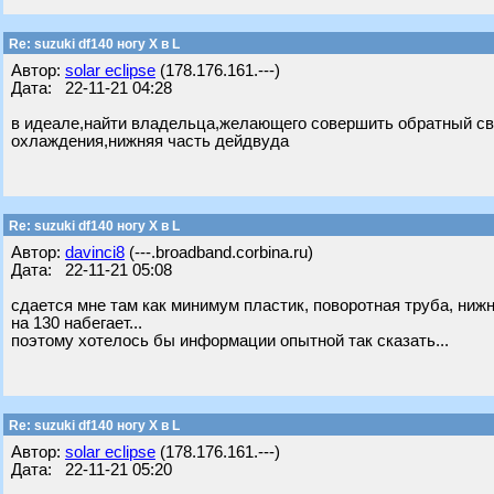
Re: suzuki df140 ногу X в L
Автор:
solar eclipse
(178.176.161.---)
Дата: 22-11-21 04:28
в идеале,найти владельца,желающего совершить обратный свап
охлаждения,нижняя часть дейдвуда
Re: suzuki df140 ногу X в L
Автор:
davinci8
(---.broadband.corbina.ru)
Дата: 22-11-21 05:08
сдается мне там как минимум пластик, поворотная труба, нижн
на 130 набегает...
поэтому хотелось бы информации опытной так сказать...
Re: suzuki df140 ногу X в L
Автор:
solar eclipse
(178.176.161.---)
Дата: 22-11-21 05:20