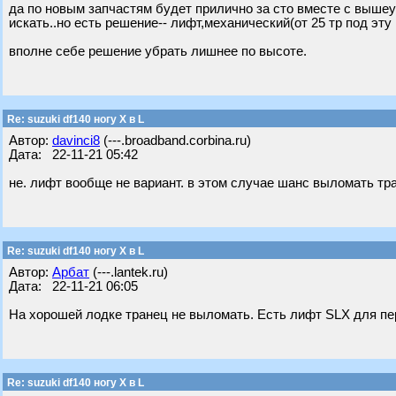
да по новым запчастям будет прилично за сто вместе с выше
искать..но есть решение-- лифт,механический(от 25 тр под эт
вполне себе решение убрать лишнее по высоте.
Re: suzuki df140 ногу X в L
Автор:
davinci8
(---.broadband.corbina.ru)
Дата: 22-11-21 05:42
не. лифт вообще не вариант. в этом случае шанс выломать тра
Re: suzuki df140 ногу X в L
Автор:
Арбат
(---.lantek.ru)
Дата: 22-11-21 06:05
На хорошей лодке транец не выломать. Есть лифт SLX для 
Re: suzuki df140 ногу X в L