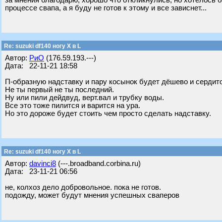
за мнения благодарю, хорошо что откликнулись, но хотелось б
процессе свапа, а я буду не готов к этому и все зависнет...
Re: suzuki df140 ногу X в L
Автор:
РиО
(176.59.193.---)
Дата: 22-11-21 18:58
П-образную надставку и пару косынок будет дёшево и сердит
Не ты первый не ты последний.
Ну или пили дейдвуд, верт.вал и трубку воды.
Все это тоже пилится и варится на ура.
Но это дороже будет стоить чем просто сделать надставку.
Re: suzuki df140 ногу X в L
Автор:
davinci8
(---.broadband.corbina.ru)
Дата: 23-11-21 06:56
не, колхоз дело добровольное. пока не готов.
подожду, может будут мнения успешных сваперов