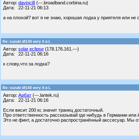
Автор:
davinci8
(---.broadband.corbina.ru)
Дата: 22-11-21 06:13
а на плохой? вот я не знаю, хорошая лодка у приятеля или не 
Re: suzuki df140 ногу X в L
Автор:
solar eclipse
(178.176.161.---)
Дата: 22-11-21 06:16
к слову,что за лодка?
Re: suzuki df140 ногу X в L
Автор:
Арбат
(---.lantek.ru)
Дата: 22-11-21 06:16
Если висит 200 кг, значит транец достаточный.
Про ответственность рассказывай где нибудь в Германии или А
Это не финт, а достаточно распространённый акссесуар. Мы от