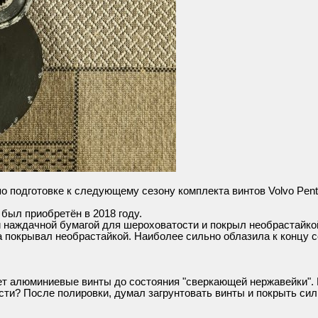
подготовке к следующему сезону комплекта винтов Volvo Penta
 был приобретён в 2018 году.
и наждачной бумагой для шероховатости и покрыл необрастайк
а покрывал необрастайкой. Наиболее сильно облазила к концу 
ует алюминиевые винты до состояния "сверкающей нержавейки". 
сти? После полировки, думал загрунтовать винты и покрыть си