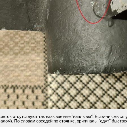
интов отсутствуют так называемые "наплывы". Есть-ли смысл уб
лом). По словам соседей по стоянке, оригиналы "едут" быстрее