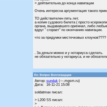
> дейтвительна до конца навигации
Очень интересна аргументация такого прик
ТО действителен пять лет.
а копия судового билета ( просто ксерокопи
органа, выдававшего оригинал, либо любы
вдруг " сгорает" по окончанию навигации.
что за придумки местечковых клоунов????
. За деньги можно и у нотариуса сделать.
не обязательно у нотариуса. и не обязатель
Re: Вопрос Волгоградцам
Автор:
sunduk
(---.mgsm.ru)
Дата: 16-11-21 15:08
soldatmax писал:
> L200 SS писал:
>