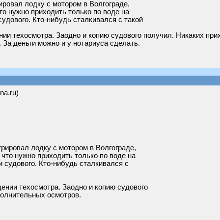
ровал лодку с мотором в Волгограде,
то нужно приходить только по воде на
судового. Кто-нибудь сталкивался с такой
ии техосмотра. Заодно и копию судового получил. Никаких при
 За деньги можно и у нотариуса сделать.
na.ru)
рировал лодку с мотором в Волгограде,
 что нужно приходить только по воде на
и судового. Кто-нибудь сталкивался с
ении техосмотра. Заодно и копию судового
полнительных осмотров.