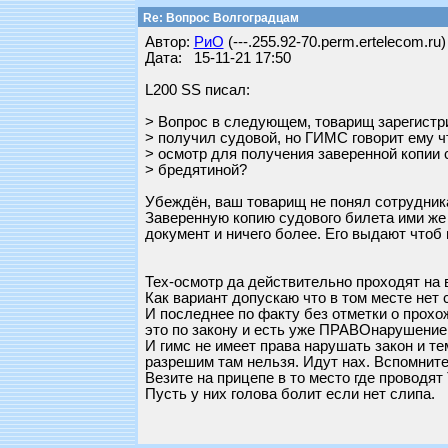
Re: Вопрос Волгоградцам
Автор:
РиО
(---.255.92-70.perm.ertelecom.ru)
Дата: 15-11-21 17:50
L200 SS писал:
> Вопрос в следующем, товарищ зарегистри
> получил судовой, но ГИМС говорит ему ч
> осмотр для получения заверенной копии 
> бредятиной?
Убеждён, ваш товарищ не понял сотрудника 
Заверенную копию судового билета ими же
документ и ничего более. Его выдают чтоб 
Тех-осмотр да действительно проходят на 
Как вариант допускаю что в том месте нет 
И последнее по факту без отметки о прохож
это по закону и есть уже ПРАВОнарушение
И гимс не имеет права нарушать закон и те
разрешим там нельзя. Идут нах. Вспомните 
Везите на прицепе в то место где проводят 
Пусть у них голова болит если нет слипа.