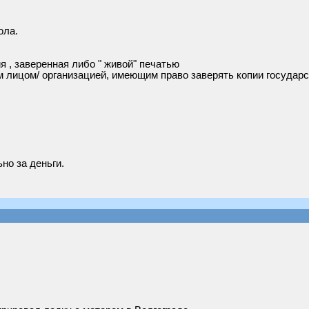
ола.
я , заверенная либо " живой" печатью
м лицом/ организацией, имеющим право заверять копии государ
но за деньги.