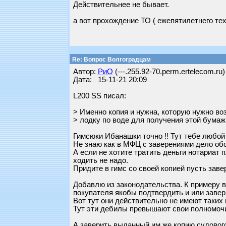
Действительнее не бывает.
а вот прохождение ТО ( ежепятилетнего тех
Re: Вопрос Волгоградцам
Автор:
РиО
(---.255.92-70.perm.ertelecom.ru)
Дата: 15-11-21 20:09
L200 SS писал:
> Именно копия и нужна, которую нужно воз
> лодку по воде для получения этой бумажк
Гимсюки Ибанашки точно !! Тут тебе любой
Не знаю как в МФЦ с заверениями дело обс
А если не хотите тратить деньги нотариат
ходить не надо.
Придите в гимс со своей копией пусть заве
Добавлю из законодательства. К примеру в
покупателя якобы подтвердить и или заве
Вот тут они действительно не имеют таких
Тут эти дебилы превышают свои полномоч
А заверить выданный им же копию судового