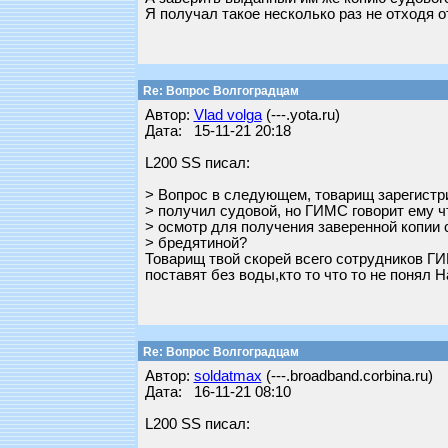
Я получал такое несколько раз не отходя о
Re: Вопрос Волгоградцам
Автор:
Vlad volga
(---.yota.ru)
Дата: 15-11-21 20:18
L200 SS писал:
> Вопрос в следующем, товарищ зарегистри
> получил судовой, но ГИМС говорит ему ч
> осмотр для получения заверенной копии 
> бредятиной?
Товарищ твой скорей всего сотрудников ГИ
поставят без воды,кто то что то не понял
Re: Вопрос Волгоградцам
Автор:
soldatmax
(---.broadband.corbina.ru)
Дата: 16-11-21 08:10
L200 SS писал: