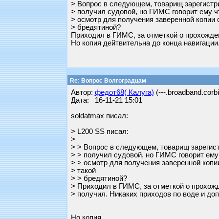
> Вопрос в следующем, товарищ зарегистри
> получил судовой, но ГИМС говорит ему ч
> осмотр для получения заверенной копии 
> бредятиной?
Приходил в ГИМС, за отметкой о прохожден
Но копия дейтвительна до конца навигации.
Re: Вопрос Волгоградцам
Автор:
федот68( Калуга)
(---.broadband.corbi
Дата: 16-11-21 15:01
soldatmax писал:
> L200 SS писал:
>
> > Вопрос в следующем, товарищ зарегист
> > получил судовой, но ГИМС говорит ему
> > осмотр для получения заверенной копи
> такой
> > бредятиной?
> Приходил в ГИМС, за отметкой о прохожд
> получил. Никаких приходов по воде и до
Но копия