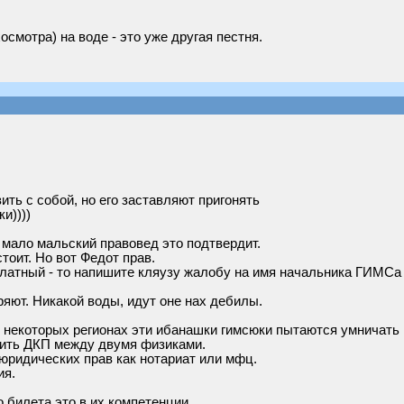
осмотра) на воде - это уже другая пестня.
ить с собой, но его заставляют пригонять
и))))
 мало мальский правовед это подтвердит.
тоит. Но вот Федот прав.
 платный - то напишите кляузу жалобу на имя начальника ГИМСа 
ряют. Никакой воды, идут оне нах дебилы.
 некоторых регионах эти ибанашки гимсюки пытаются умничать 
рить ДКП между двумя физиками.
 юридических прав как нотариат или мфц.
ия.
 билета это в их компетенции.