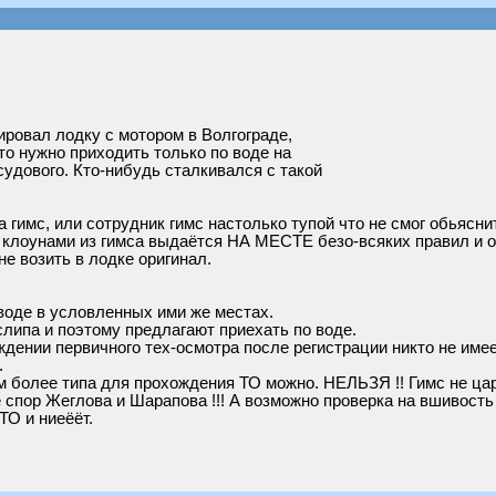
ровал лодку с мотором в Волгограде,
то нужно приходить только по воде на
судового. Кто-нибудь сталкивался с такой
гимс, или сотрудник гимс настолько тупой что не смог обьясни
 клоунами из гимса выдаётся НА МЕСТЕ безо-всяких правил и о
не возить в лодке оригинал.
воде в условленных ими же местах.
слипа и поэтому предлагают приехать по воде.
дении первичного тех-осмотра после регистрации никто не имеет
.
м более типа для прохождения ТО можно. НЕЛЬЗЯ !! Гимс не царь
спор Жеглова и Шарапова !!! А возможно проверка на вшивость 
ТО и ниеёёт.