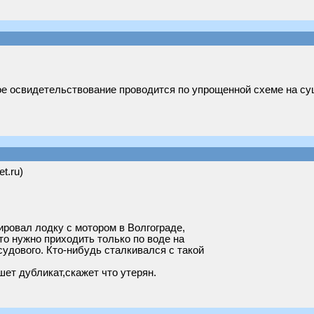
ое освидетельствование проводится по упрощенной схеме на суш
et.ru)
ровал лодку с мотором в Волгограде,
то нужно приходить только по воде на
судового. Кто-нибудь сталкивался с такой
ет дубликат,скажет что утерян.