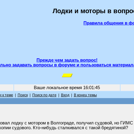
Лодки и моторы в вопро
Правила общения в ф
Прежде чем задать вопрос!
льно задавать вопросы в форуме и пользоваться материал
Ваше локальное время
16:01:45
 к теме
|
Поиск
|
Поиск по дате
|
Вход
|
В конец темы
вал лодку с мотором в Волгограде, получил судовой, но ГИМС 
копии судового. Кто-нибудь сталкивался с такой бредятиной?