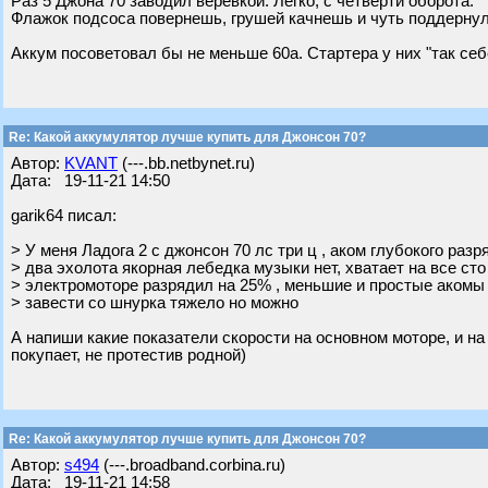
Раз 5 Джона 70 заводил веревкой. Легко, с четверти оборота.
Флажок подсоса повернешь, грушей качнешь и чуть поддернул 
Аккум посоветовал бы не меньше 60а. Стартера у них "так себ
Re: Какой аккумулятор лучше купить для Джонсон 70?
Автор:
KVANT
(---.bb.netbynet.ru)
Дата: 19-11-21 14:50
garik64 писал:
> У меня Ладога 2 с джонсон 70 лс три ц , аком глубокого разр
> два эхолота якорная лебедка музыки нет, хватает на все сто 
> электромоторе разрядил на 25% , меньшие и простые акомы
> завести со шнурка тяжело но можно
А напиши какие показатели скорости на основном моторе, и на 
покупает, не протестив родной)
Re: Какой аккумулятор лучше купить для Джонсон 70?
Автор:
s494
(---.broadband.corbina.ru)
Дата: 19-11-21 14:58