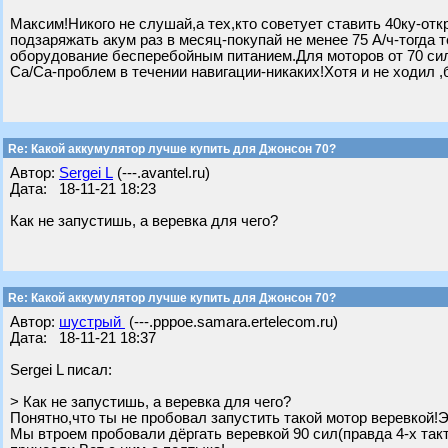
Максим!Никого не слушай,а тех,кто советует ставить 40ку-отк
подзаряжать акум раз в месяц-покупай не менее 75 А/ч-тогда т
оборудование бесперебойным питанием.Для моторов от 70 сил-
Са/Са-проблем в течении навигации-никаких!Хотя и не ходил ,
Re: Какой аккумулятор лучше купить для Джонсон 70?
Автор:
Sergei L
(---.avantel.ru)
Дата: 18-11-21 18:23
Как не запустишь, а веревка для чего?
Re: Какой аккумулятор лучше купить для Джонсон 70?
Автор:
шустрый
(---.pppoe.samara.ertelecom.ru)
Дата: 18-11-21 18:37
Sergei L писал:
> Как не запустишь, а веревка для чего?
Понятно,что ты не пробовал запустить такой мотор веревкой!
Мы втроем пробовали дёргать веревкой 90 сил(правда 4-х так