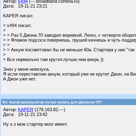
Автор:
s494
(---.broadband.corbina.ru)
Дата: 19-11-21 23:21
KAPER писал:
> s494 писал:
>
> > Раз 5 Джона 70 заводил веревкой. Легко, с четверти оборот
> > Флажок подсоса повернешь, грушей качнешь и чуть поддер
> >
> > Аккум посоветовал бы не меньше 60а. Стартера у них "так 
>
> Все нормально там крутит.лучше,чем вихрь ))
Знач у меня невезуха.
Я если переставляю аккум, который уже не крутит Джон, на Вих
А Джон уже нет.
Re: Какой аккумулятор лучше купить для Джонсон 70?
Автор:
KAPER
(178.163.82.---)
Дата: 19-11-21 23:42
Ну х.з мож стартер мозг имеет.