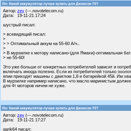
Re: Какой аккумулятор лучше купить для Джонсон 70?
Автор:
zev
(---.novotelecom.ru)
Дата: 19-11-21 17:24
шустрый писал:
> всевидящий писал:
>
> > Оптимальный аккум на 55-60 А/ч..
>
> В мурзилке к мотору написано-(для Ямахи)-оптимальная бата
> не 55-60!
Это уже больше от конкретных потребителей зависит и потре
включать иногда полезно. Если из потребителей только эхоло
япии приходят машины с двиглом 1,8 и батарейкой 45й. Им хва
В мурзилке например написано, что масло маринистым должно
для 4т моторов ничем не хуже.
Re: Какой аккумулятор лучше купить для Джонсон 70?
Автор:
zev
(---.novotelecom.ru)
Дата: 19-11-21 17:27
garik64 писал: