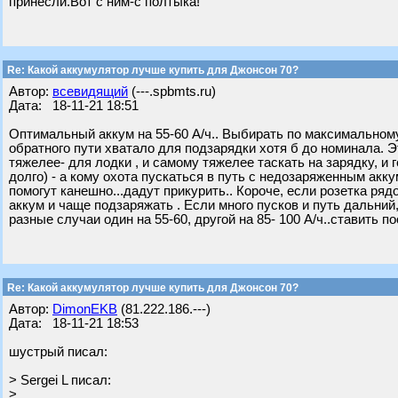
принесли.Вот с ним-с полтыка!
Re: Какой аккумулятор лучше купить для Джонсон 70?
Автор:
всевидящий
(---.spbmts.ru)
Дата: 18-11-21 18:51
Оптимальный аккум на 55-60 А/ч.. Выбирать по максимальному 
обратного пути хватало для подзарядки хотя б до номинала. 
тяжелее- для лодки , и самому тяжелее таскать на зарядку, и 
долго) - а кому охота пускаться в путь с недозаряженным акк
помогут канешно...дадут прикурить.. Короче, если розетка ря
аккум и чаще подзаряжать . Если много пусков и путь дальний,
разные случаи один на 55-60, другой на 85- 100 А/ч..ставить п
Re: Какой аккумулятор лучше купить для Джонсон 70?
Автор:
DimonEKB
(81.222.186.---)
Дата: 18-11-21 18:53
шустрый писал:
> Sergei L писал:
>