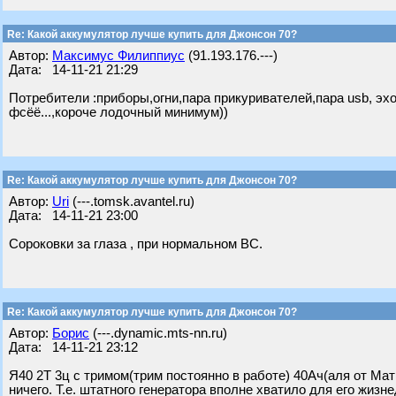
Re: Какой аккумулятор лучше купить для Джонсон 70?
Автор:
Максимус Филиппиус
(91.193.176.---)
Дата: 14-11-21 21:29
Потребители :приборы,огни,пара прикуривателей,пара usb, эхо
фсёё...,короче лодочный минимум))
Re: Какой аккумулятор лучше купить для Джонсон 70?
Автор:
Uri
(---.tomsk.avantel.ru)
Дата: 14-11-21 23:00
Сороковки за глаза , при нормальном ВС.
Re: Какой аккумулятор лучше купить для Джонсон 70?
Автор:
Борис
(---.dynamic.mts-nn.ru)
Дата: 14-11-21 23:12
Я40 2Т 3ц с тримом(трим постоянно в работе) 40Ач(аля от Мати
ничего. Т.е. штатного генератора вполне хватило для его жизн