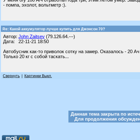
У меня б/у 100 А/ч отработал года три, этим летом умер. Зав
- помпа, эхолот, вольтметр :).
Re: Какой аккумулятор лучше купить для Джонсон 70?
Автор:
John Zaitsev
(79.126.64.---)
Дата: 22-11-21 18:50
Автобусник как-то приволок сотку на замер. Оказалось - 20 Ач
Только 20 кг с собой таскать...
Свернуть
|
Картинки Выкл.
Данная тема закрыта по исте
Для продолжения обсуждени