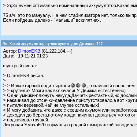
> 2т,3ц нужен оптимально номинальный аккумулятор.Какая ём
75 а/ч. это по мануалу. На нем стабилизатора нет, только вып
Если пойдешь далеко - "малыши" вскипятнах.
Re: Какой аккумулятор лучше купить для Джонсон 70?
Автор:
DimonEKB
(81.222.184.---)
Дата: 19-11-21 01:23
шустрый писал:
> DimonEKB писал:
>
> > Инжекторный поди тыркали😂😂😂, топливный насос чем
> > крутили? Мозги как включали( У Движка естественно)
> Одни умники-плюнуть некуда.Да-четырехтактный,но дохлый 
> накачивал до отсечки-давление пристутствовало,а вот крути
> пытали веревкой.Чай не глупее остальных!
> И могу добавить,что даже с севшим акумом или неработаю
> доходил до берега,потому когда начинал дергаться мотор от 
> подкачивал грушей.
Литровая ЯмахаF70 нормально родной шмыргалкой заводилась