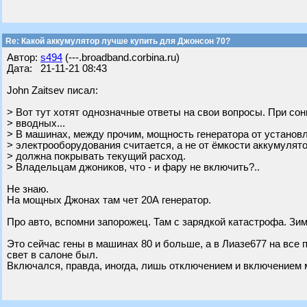
Re: Какой аккумулятор лучше купить для Джонсон 70?
Автор:
s494
(---.broadband.corbina.ru)
Дата: 21-11-21 08:43
John Zaitsev писал:
> Вот тут хотят однозначные ответы на свои вопросы. При с
> вводных...
> В машинах, между прочим, мощность генератора от установ
> электрооборудования считается, а не от ёмкости аккумулят
> должна покрывать текущий расход.
> Владельцам джоников, что - и фару не включить?..
Не знаю.
На мощных Джонах там чет 20А генератор.
Про авто, вспомни запорожец. Там с зарядкой катастрофа. Зимо
Это сейчас гены в машинах 80 и больше, а в Лиазе677 на все п
свет в салоне был.
Включался, правда, иногда, лишь отключением и включением