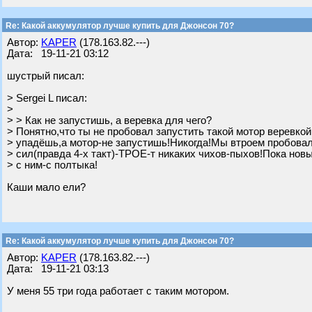
Re: Какой аккумулятор лучше купить для Джонсон 70?
Автор:
KAPER
(178.163.82.---)
Дата: 19-11-21 03:12
шустрый писал:
> Sergei L писал:
>
> > Как не запустишь, а веревка для чего?
> Понятно,что ты не пробовал запустить такой мотор веревкой
> упадёшь,а мотор-не запустишь!Никогда!Мы втроем пробовал
> сил(правда 4-х такт)-ТРОЕ-т никаких чихов-пыхов!Пока нов
> с ним-с полтыка!
Каши мало ели?
Re: Какой аккумулятор лучше купить для Джонсон 70?
Автор:
KAPER
(178.163.82.---)
Дата: 19-11-21 03:13
У меня 55 три года работает с таким мотором.