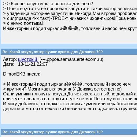
> > Как не запустишь, а веревка для чего?
> Понятно,что ты не пробовал запустить такой мотор веревкой
> упадёшь,а мотор-не запустишь!Никогда!Мы втроем пробовал
> сил(правда 4-х такт)-ТРОЕ-т никаких чихов-пыхов!Пока нов
> с ним-с полтыка!
Инжекторный поди тыркали😂😂😂, топливный насос чем крути
Re: Какой аккумулятор лучше купить для Джонсон 70?
Автор:
шустрый
(---.pppoe.samara.ertelecom.ru)
Дата: 18-11-21 22:07
DimonEKB писал:
> Инжекторный поди тыркали😂😂😂, топливный насос чем
> крутили? Мозги как включали( У Движка естественно)
Одни умники-плюнуть некуда.Да-четырехтактный,но дохлый ак
пристутствовало,а вот крутить-уже не мог!Поэтому и пытали в
И могу добавить,что даже с севшим акумом или неработающим
дергаться мотор от нехватки бензина-я его подкачивал грушей
Re: Какой аккумулятор лучше купить для Джонсон 70?