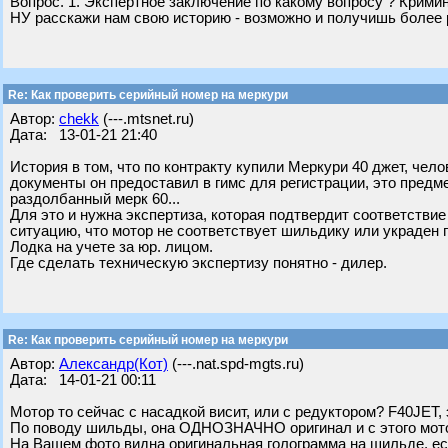
Вопрос. 1. Экспертное заключение по какому вопросу ? Кримин
НУ расскажи нам свою историю - возможно и получишь более 
Re: Как проверить серийный номер на меркури
Автор:
chekk
(---.mtsnet.ru)
Дата: 13-01-21 21:40
История в том, что по контракту купили Меркури 40 джет, чело
документы он предоставил в гимс для регистрации, это предме
раздолбанный мерк 60...
Для это и нужна экспертиза, которая подтвердит соответствие
ситуацию, что мотор не соответствует шильдику или украден 
Лодка на учете за юр. лицом.
Где сделать техническую экспертизу понятно - дилер.
Re: Как проверить серийный номер на меркури
Автор:
Александр(Кот)
(---.nat.spd-mgts.ru)
Дата: 14-01-21 00:11
Мотор то сейчас с насадкой висит, или с редуктором? F40JET, 
По поводу шильды, она ОДНОЗНАЧНО оригинал и с этого мот
На Вашем фото видна оригинальная голограмма на шильде, ес