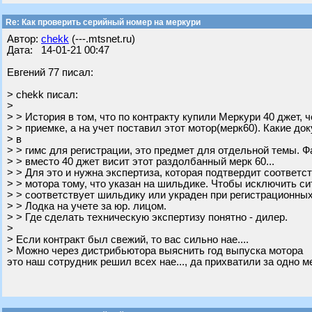
Re: Как проверить серийный номер на меркури
Автор:
chekk
(---.mtsnet.ru)
Дата: 14-01-21 00:47
Евгений 77 писал:
> chekk писал:
>
> > История в том, что по контракту купили Меркури 40 джет, 
> > приемке, а на учет поставил этот мотор(мерк60). Какие д
> в
> > гимс для регистрации, это предмет для отдельной темы. Фа
> > вместо 40 джет висит этот раздолбанный мерк 60...
> > Для это и нужна экспертиза, которая подтвердит соответс
> > мотора тому, что указан на шильдике. Чтобы исключить си
> > соответствует шильдику или украден при регистрационных
> > Лодка на учете за юр. лицом.
> > Где сделать техническую экспертизу понятно - дилер.
>
> Если контракт был свежий, то вас сильно нае....
> Можно через дистрибьютора выяснить год выпуска мотора
это наш сотрудник решил всех нае..., да прихватили за одно ме