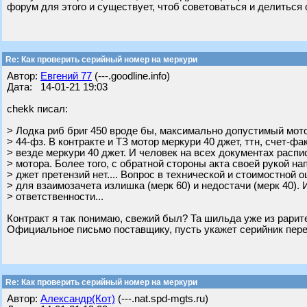
форум для этого и существует, чтоб советоваться и делиться о
Re: Как проверить серийный номер на меркури
Автор:
Евгений 77
(---.goodline.info)
Дата: 14-01-21 19:03
chekk писал:
> Лодка риб бриг 450 вроде бы, максимально допустимый мото
> 44-фз. В контракте и ТЗ мотор меркури 40 джет, ттн, счет-фа
> везде меркури 40 джет. И человек на всех документах распи
> мотора. Более того, с обратной стороны акта своей рукой на
> джет претензий нет.... Вопрос в технической и стоимостной 
> для взаимозачета излишка (мерк 60) и недостачи (мерк 40). 
> ответственности...
Контракт я так понимаю, свежий был? Та шильда уже из рарите
Официальное письмо поставщику, пусть укажет серийник переда
Re: Как проверить серийный номер на меркури
Автор:
Александр(Кот)
(---.nat.spd-mgts.ru)