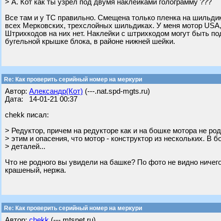
> А. Кот как ты узрел под двумя наклейками голограмму ???
Все там и у ТС правильно. Смещена только пленка на шильдике
всех Мерковских, трехслойных шильдиках. У меня мотор USA, у
Штрихкодов на них нет. Наклейки с штрихкодом могут быть по
бугельной крышке блока, в районе нижней шейки.
Re: Как проверить серийный номер на меркури
Автор:
Александр(Кот)
(---.nat.spd-mgts.ru)
Дата: 14-01-21 00:37
chekk писал:
> Редуктор, причем на редукторе как и на бошке мотора не род
> этим и опасения, что мотор - конструктор из нескольких. В 
> деталей...
Что не родного вы увидели на башке? По фото не видно ничего
крашеный, нержа.
Re: Как проверить серийный номер на меркури
Автор:
chekk
(---.mtsnet.ru)