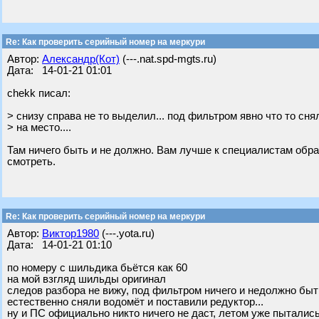
Re: Как проверить серийный номер на меркури
Автор:
Александр(Кот)
(---.nat.spd-mgts.ru)
Дата: 14-01-21 01:01
chekk писал:
> снизу справа не то выделил... под фильтром явно что то сн
> на место....
Там ничего быть и не должно. Вам лучше к специалистам обрат
смотреть.
Re: Как проверить серийный номер на меркури
Автор:
Виктор1980
(---.yota.ru)
Дата: 14-01-21 01:10
по номеру с шильдика бьётся как 60
на мой взгляд шильды оригинал
следов разбора не вижу, под фильтром ничего и недолжно быть
естественно сняли водомёт и поставили редуктор...
ну и ПС официально никто ничего не даст, летом уже пыталис