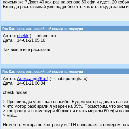
почему же ? Джет 40 как-раз на основе 60 ефи и идет.. 20 кобы
Блин да рассказывай уже подробно что как кто откуда зачем и
Re: Как проверить серийный номер на меркури
Автор:
chekk
(---.mtsnet.ru)
Дата: 14-01-21 05:16
Так выше все рассказал
Re: Как проверить серийный номер на меркури
Автор:
Александр(Кот)
(---.nat.spd-mgts.ru)
Дата: 14-01-21 06:04
chekk писал:
> Про шильды услышал спасибо! Будем мотор сдавать на техн
> что мотор разбирали я уверен на 99%. Посмотрим, что экспер
> контракту и ттн меркури 40 джет и стать мерком 60 ефи по ш
> мог....
Номер то мотора по контракту и ТТН совпадает, с номером на 