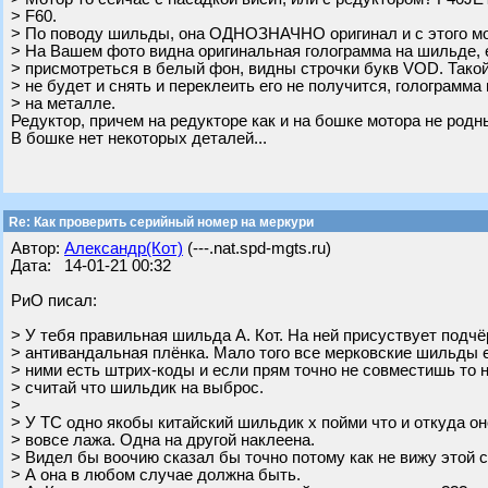
> F60.
> По поводу шильды, она ОДНОЗНАЧНО оригинал и с этого мо
> На Вашем фото видна оригинальная голограмма на шильде,
> присмотреться в белый фон, видны строчки букв VOD. Такой
> не будет и снять и переклеить его не получится, голограмма
> на металле.
Редуктор, причем на редукторе как и на бошке мотора не родны
В бошке нет некоторых деталей...
Re: Как проверить серийный номер на меркури
Автор:
Александр(Кот)
(---.nat.spd-mgts.ru)
Дата: 14-01-21 00:32
РиО писал:
> У тебя правильная шильда А. Кот. На ней присуствует по
> антивандальная плёнка. Мало того все мерковские шильды е
> ними есть штрих-коды и если прям точно не совместишь то 
> считай что шильдик на выброс.
>
> У ТС одно якобы китайский шильдик х пойми что и откуда он
> вовсе лажа. Одна на другой наклеена.
> Видел бы воочию сказал бы точно потому как не вижу этой 
> А она в любом случае должна быть.