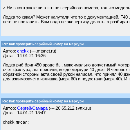
> Ни в контракте ни в ттн нет серийного номера, только модель
Лодка то какая? Может напутали что то с документацией. F40 Je
него не поставить. Вам надо не экспертизу делать, а разбира
Re: Как проверить серийный номер на меркури
Автор:
chekk
(---.mtsnet.ru)
Дата: 14-01-21 16:36
Лодка риб бриг 450 вроде бы, максимально допустимый мотор 6
счет-фактура, акт приемки, везде меркури 40 джет. И человек 
обратной стороны акта своей рукой написал, что принял 40 дже
для взаимозачета излишка (мерк 60) и недостачи (мерк 40). И 
Re: Как проверить серийный номер на меркури
Автор:
Сергей/Самара
(---.20.65.212.svttk.ru)
Дата: 14-01-21 18:47
chekk писал: