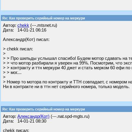
Re: Как проверить серийный номер на меркури
Автор:
chekk
(---.mtsnet.ru)
Дата: 14-01-21 06:16
Александр(Кот) писал:
> chekk писал:
>
> > Про шильды услышал спасибо! Будем мотор сдавать на те
> > что мотор разбирали я уверен на 99%. Посмотрим, что эксп
> > контракту и ттн меркури 40 джет и стать мерком 60 ефи по
> > мог....
>
> Номер то мотора по контракту и ТТН совпадает, с номером н
Ни в контракте ни в ттн нет серийного номера, только модель.
Re: Как проверить серийный номер на меркури
Автор:
Александр(Кот)
(---.nat.spd-mgts.ru)
Дата: 14-01-21 08:30
chekk писал: