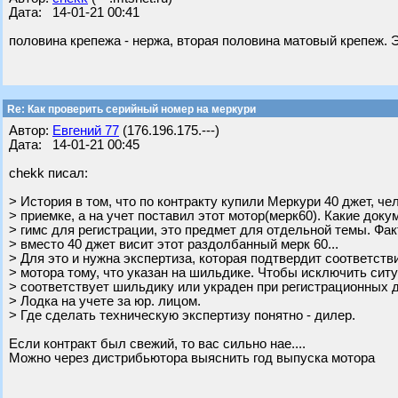
Дата: 14-01-21 00:41
половина крепежа - нержа, вторая половина матовый крепеж.
Re: Как проверить серийный номер на меркури
Автор:
Евгений 77
(176.196.175.---)
Дата: 14-01-21 00:45
chekk писал:
> История в том, что по контракту купили Меркури 40 джет, че
> приемке, а на учет поставил этот мотор(мерк60). Какие док
> гимс для регистрации, это предмет для отдельной темы. Факт
> вместо 40 джет висит этот раздолбанный мерк 60...
> Для это и нужна экспертиза, которая подтвердит соответств
> мотора тому, что указан на шильдике. Чтобы исключить ситу
> соответствует шильдику или украден при регистрационных 
> Лодка на учете за юр. лицом.
> Где сделать техническую экспертизу понятно - дилер.
Если контракт был свежий, то вас сильно нае....
Можно через дистрибьютора выяснить год выпуска мотора