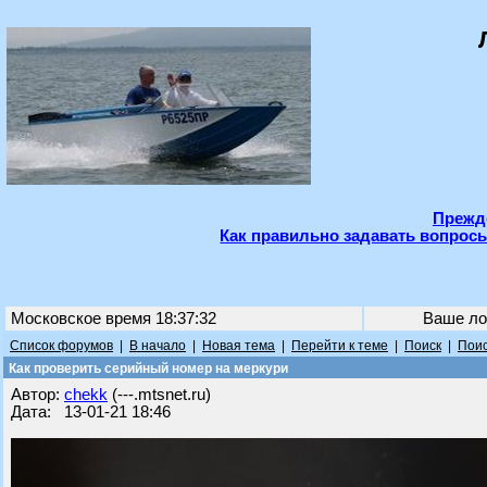
Прежде
Как правильно задавать вопросы
Московское время 18:37:32
Ваше ло
Список форумов
|
В начало
|
Новая тема
|
Перейти к теме
|
Поиск
|
Поис
Как проверить серийный номер на меркури
Автор:
chekk
(---.mtsnet.ru)
Дата: 13-01-21 18:46