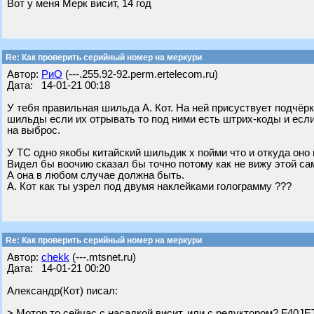
Вот у меня Мерк висит, 14 год
Re: Как проверить серийный номер на меркури
Автор:
РиО
(---.255.92-92.perm.ertelecom.ru)
Дата: 14-01-21 00:18
У тебя правильная шильда А. Кот. На ней присуствует подчё
шильды если их отрывать то под ними есть штрих-коды и если
на выброс.
У ТС одно якобы китайский шильдик х пойми что и откуда оно 
Видел бы воочию сказал бы точно потому как не вижу этой са
А она в любом случае должна быть.
А. Кот как ты узрел под двумя наклейками голограмму ???
Re: Как проверить серийный номер на меркури
Автор:
chekk
(---.mtsnet.ru)
Дата: 14-01-21 00:20
Александр(Кот) писал:
> Мотор то сейчас с насадкой висит, или с редуктором? F40JET