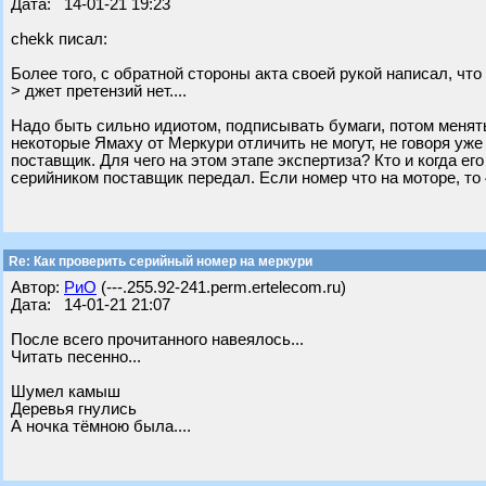
Дата: 14-01-21 19:23
chekk писал:
Более того, с обратной стороны акта своей рукой написал, что
> джет претензий нет....
Надо быть сильно идиотом, подписывать бумаги, потом менять 
некоторые Ямаху от Меркури отличить не могут, не говоря уже
поставщик. Для чего на этом этапе экспертиза? Кто и когда ег
серийником поставщик передал. Если номер что на моторе, то
Re: Как проверить серийный номер на меркури
Автор:
РиО
(---.255.92-241.perm.ertelecom.ru)
Дата: 14-01-21 21:07
После всего прочитанного навеялось...
Читать песенно...
Шумел камыш
Деревья гнулись
А ночка тёмною была....