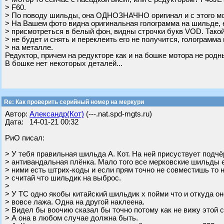
> F60.
> По поводу шильды, она ОДНОЗНАЧНО оригинал и с этого мо
> На Вашем фото видна оригинальная голограмма на шильде,
> присмотреться в белый фон, видны строчки букв VOD. Такой
> не будет и снять и переклеить его не получится, голограмма
> на металле.
Редуктор, причем на редукторе как и на бошке мотора не родны
В бошке нет некоторых деталей...
Re: Как проверить серийный номер на меркури
Автор:
Александр(Кот)
(---.nat.spd-mgts.ru)
Дата: 14-01-21 00:32
РиО писал:
> У тебя правильная шильда А. Кот. На ней присуствует по
> антивандальная плёнка. Мало того все мерковские шильды е
> ними есть штрих-коды и если прям точно не совместишь то 
> считай что шильдик на выброс.
>
> У ТС одно якобы китайский шильдик х пойми что и откуда он
> вовсе лажа. Одна на другой наклеена.
> Видел бы воочию сказал бы точно потому как не вижу этой 
> А она в любом случае должна быть.