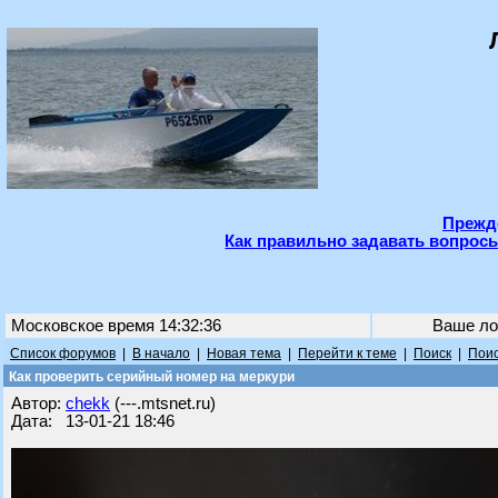
Прежде
Как правильно задавать вопросы
Московское время 14:32:36
Ваше ло
Список форумов
|
В начало
|
Новая тема
|
Перейти к теме
|
Поиск
|
Поис
Как проверить серийный номер на меркури
Автор:
chekk
(---.mtsnet.ru)
Дата: 13-01-21 18:46