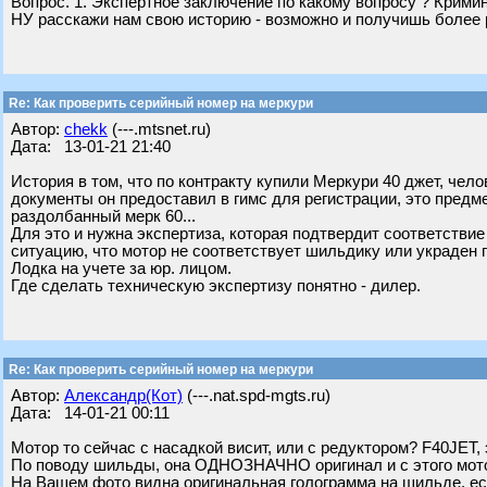
Вопрос. 1. Экспертное заключение по какому вопросу ? Кримин
НУ расскажи нам свою историю - возможно и получишь более 
Re: Как проверить серийный номер на меркури
Автор:
chekk
(---.mtsnet.ru)
Дата: 13-01-21 21:40
История в том, что по контракту купили Меркури 40 джет, чело
документы он предоставил в гимс для регистрации, это предме
раздолбанный мерк 60...
Для это и нужна экспертиза, которая подтвердит соответствие
ситуацию, что мотор не соответствует шильдику или украден 
Лодка на учете за юр. лицом.
Где сделать техническую экспертизу понятно - дилер.
Re: Как проверить серийный номер на меркури
Автор:
Александр(Кот)
(---.nat.spd-mgts.ru)
Дата: 14-01-21 00:11
Мотор то сейчас с насадкой висит, или с редуктором? F40JET, 
По поводу шильды, она ОДНОЗНАЧНО оригинал и с этого мот
На Вашем фото видна оригинальная голограмма на шильде, ес