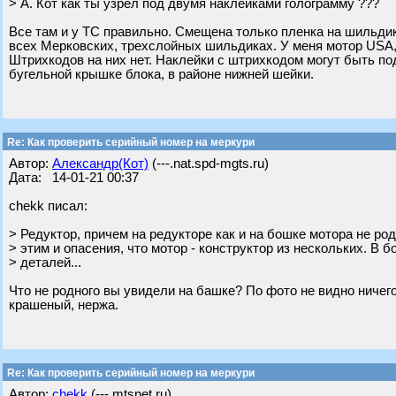
> А. Кот как ты узрел под двумя наклейками голограмму ???
Все там и у ТС правильно. Смещена только пленка на шильдике
всех Мерковских, трехслойных шильдиках. У меня мотор USA, у
Штрихкодов на них нет. Наклейки с штрихкодом могут быть по
бугельной крышке блока, в районе нижней шейки.
Re: Как проверить серийный номер на меркури
Автор:
Александр(Кот)
(---.nat.spd-mgts.ru)
Дата: 14-01-21 00:37
chekk писал:
> Редуктор, причем на редукторе как и на бошке мотора не род
> этим и опасения, что мотор - конструктор из нескольких. В 
> деталей...
Что не родного вы увидели на башке? По фото не видно ничего
крашеный, нержа.
Re: Как проверить серийный номер на меркури
Автор:
chekk
(---.mtsnet.ru)