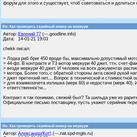
форум для этого и существует, чтоб советоваться и делиться о
Re: Как проверить серийный номер на меркури
Автор:
Евгений 77
(---.goodline.info)
Дата: 14-01-21 19:03
chekk писал:
> Лодка риб бриг 450 вроде бы, максимально допустимый мото
> 44-фз. В контракте и ТЗ мотор меркури 40 джет, ттн, счет-фа
> везде меркури 40 джет. И человек на всех документах распи
> мотора. Более того, с обратной стороны акта своей рукой на
> джет претензий нет.... Вопрос в технической и стоимостной 
> для взаимозачета излишка (мерк 60) и недостачи (мерк 40). 
> ответственности...
Контракт я так понимаю, свежий был? Та шильда уже из рарите
Официальное письмо поставщику, пусть укажет серийник переда
Re: Как проверить серийный номер на меркури
Автор:
Александр(Кот)
(---.nat.spd-mgts.ru)