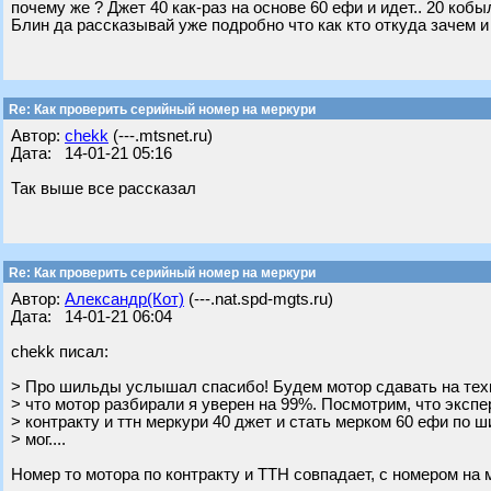
почему же ? Джет 40 как-раз на основе 60 ефи и идет.. 20 кобы
Блин да рассказывай уже подробно что как кто откуда зачем и
Re: Как проверить серийный номер на меркури
Автор:
chekk
(---.mtsnet.ru)
Дата: 14-01-21 05:16
Так выше все рассказал
Re: Как проверить серийный номер на меркури
Автор:
Александр(Кот)
(---.nat.spd-mgts.ru)
Дата: 14-01-21 06:04
chekk писал:
> Про шильды услышал спасибо! Будем мотор сдавать на техн
> что мотор разбирали я уверен на 99%. Посмотрим, что экспер
> контракту и ттн меркури 40 джет и стать мерком 60 ефи по ш
> мог....
Номер то мотора по контракту и ТТН совпадает, с номером на 