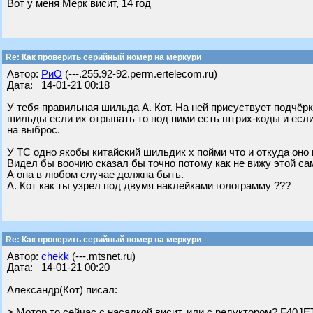
Вот у меня Мерк висит, 14 год
Re: Как проверить серийный номер на меркури
Автор:
РиО
(---.255.92-92.perm.ertelecom.ru)
Дата: 14-01-21 00:18
У тебя правильная шильда А. Кот. На ней присуствует подчё
шильды если их отрывать то под ними есть штрих-коды и если
на выброс.
У ТС одно якобы китайский шильдик х пойми что и откуда оно 
Видел бы воочию сказал бы точно потому как не вижу этой са
А она в любом случае должна быть.
А. Кот как ты узрел под двумя наклейками голограмму ???
Re: Как проверить серийный номер на меркури
Автор:
chekk
(---.mtsnet.ru)
Дата: 14-01-21 00:20
Александр(Кот) писал:
> Мотор то сейчас с насадкой висит, или с редуктором? F40JET