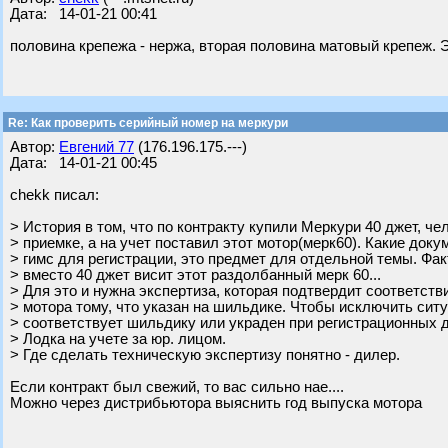
Дата: 14-01-21 00:41
половина крепежа - нержа, вторая половина матовый крепеж.
Re: Как проверить серийный номер на меркури
Автор:
Евгений 77
(176.196.175.---)
Дата: 14-01-21 00:45
chekk писал:
> История в том, что по контракту купили Меркури 40 джет, че
> приемке, а на учет поставил этот мотор(мерк60). Какие док
> гимс для регистрации, это предмет для отдельной темы. Факт
> вместо 40 джет висит этот раздолбанный мерк 60...
> Для это и нужна экспертиза, которая подтвердит соответств
> мотора тому, что указан на шильдике. Чтобы исключить ситу
> соответствует шильдику или украден при регистрационных 
> Лодка на учете за юр. лицом.
> Где сделать техническую экспертизу понятно - дилер.
Если контракт был свежий, то вас сильно нае....
Можно через дистрибьютора выяснить год выпуска мотора