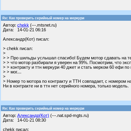
Re: Как проверить серийный номер на меркури
Автор:
chekk
(---.mtsnet.ru)
Дата: 14-01-21 06:16
Александр(Кот) писал:
> chekk писал:
>
> > Про шильды услышал спасибо! Будем мотор сдавать на те
> > что мотор разбирали я уверен на 99%. Посмотрим, что эксп
> > контракту и ттн меркури 40 джет и стать мерком 60 ефи по
> > мог....
>
> Номер то мотора по контракту и ТТН совпадает, с номером н
Ни в контракте ни в ттн нет серийного номера, только модель.
Re: Как проверить серийный номер на меркури
Автор:
Александр(Кот)
(---.nat.spd-mgts.ru)
Дата: 14-01-21 08:30
chekk писал: