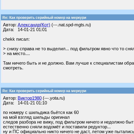
Re: Как проверить серийный номер на меркури
Автор:
Александр(Кот)
(---.nat.spd-mgts.ru)
Дата: 14-01-21 01:01
chekk писал:
> снизу справа не то выделил... под фильтром явно что то сн
> на место....
Там ничего быть и не должно. Вам лучше к специалистам обрат
смотреть.
Re: Как проверить серийный номер на меркури
Автор:
Виктор1980
(---.yota.ru)
Дата: 14-01-21 01:10
по номеру с шильдика бьётся как 60
на мой взгляд шильды оригинал
следов разбора не вижу, под фильтром ничего и недолжно быть
естественно сняли водомёт и поставили редуктор...
ну и ПС официально никто ничего не даст, летом уже пыталис