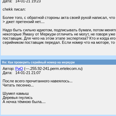
Дата: 14-01-21 19:23
chekk писал:
Более того, с обратной стороны акта своей рукой написал, что
> джет претензий нет....
Надо быть сильно идиотом, подписывать бумаги, потом менять 
некоторые Ямаху от Меркури отличить не могут, не говоря уже
поставщик. Для чего на этом этапе экспертиза? Кто и когда ег
серийником поставщик передал. Если номер что на моторе, то
Re: Как проверить серийный номер на меркури
Автор:
РиО
(---.255.92-241.perm.ertelecom.ru)
Дата: 14-01-21 21:07
После всего прочитанного навеялось...
Читать песенно...
Шумел камыш
Деревья гнулись
А ночка тёмною была....