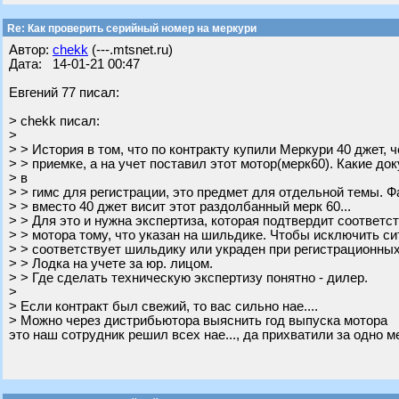
Re: Как проверить серийный номер на меркури
Автор:
chekk
(---.mtsnet.ru)
Дата: 14-01-21 00:47
Евгений 77 писал:
> chekk писал:
>
> > История в том, что по контракту купили Меркури 40 джет, 
> > приемке, а на учет поставил этот мотор(мерк60). Какие д
> в
> > гимс для регистрации, это предмет для отдельной темы. Фа
> > вместо 40 джет висит этот раздолбанный мерк 60...
> > Для это и нужна экспертиза, которая подтвердит соответс
> > мотора тому, что указан на шильдике. Чтобы исключить си
> > соответствует шильдику или украден при регистрационных
> > Лодка на учете за юр. лицом.
> > Где сделать техническую экспертизу понятно - дилер.
>
> Если контракт был свежий, то вас сильно нае....
> Можно через дистрибьютора выяснить год выпуска мотора
это наш сотрудник решил всех нае..., да прихватили за одно ме