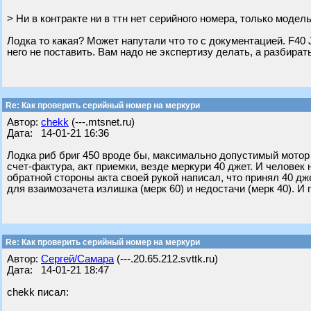
> Ни в контракте ни в ттн нет серийного номера, только модель
Лодка то какая? Может напутали что то с документацией. F40 Je
него не поставить. Вам надо не экспертизу делать, а разбира
Re: Как проверить серийный номер на меркури
Автор:
chekk
(---.mtsnet.ru)
Дата: 14-01-21 16:36
Лодка риб бриг 450 вроде бы, максимально допустимый мотор 6
счет-фактура, акт приемки, везде меркури 40 джет. И человек 
обратной стороны акта своей рукой написал, что принял 40 дже
для взаимозачета излишка (мерк 60) и недостачи (мерк 40). И 
Re: Как проверить серийный номер на меркури
Автор:
Сергей/Самара
(---.20.65.212.svttk.ru)
Дата: 14-01-21 18:47
chekk писал: