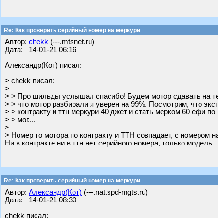
Re: Как проверить серийный номер на меркури
Автор:
chekk
(---.mtsnet.ru)
Дата: 14-01-21 06:16
Александр(Кот) писал:
> chekk писал:
>
> > Про шильды услышал спасибо! Будем мотор сдавать на те
> > что мотор разбирали я уверен на 99%. Посмотрим, что эксп
> > контракту и ттн меркури 40 джет и стать мерком 60 ефи по
> > мог....
>
> Номер то мотора по контракту и ТТН совпадает, с номером н
Ни в контракте ни в ттн нет серийного номера, только модель.
Re: Как проверить серийный номер на меркури
Автор:
Александр(Кот)
(---.nat.spd-mgts.ru)
Дата: 14-01-21 08:30
chekk писал: