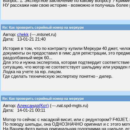
Вопрос. 1. Экспертное заключение по какому вопросу ? Кримин
НУ расскажи нам свою историю - возможно и получишь более 
Re: Как проверить серийный номер на меркури
Автор:
chekk
(---.mtsnet.ru)
Дата: 13-01-21 21:40
История в том, что по контракту купили Меркури 40 джет, чело
документы он предоставил в гимс для регистрации, это предме
раздолбанный мерк 60...
Для это и нужна экспертиза, которая подтвердит соответствие
ситуацию, что мотор не соответствует шильдику или украден 
Лодка на учете за юр. лицом.
Где сделать техническую экспертизу понятно - дилер.
Re: Как проверить серийный номер на меркури
Автор:
Александр(Кот)
(---.nat.spd-mgts.ru)
Дата: 14-01-21 00:11
Мотор то сейчас с насадкой висит, или с редуктором? F40JET, 
По поводу шильды, она ОДНОЗНАЧНО оригинал и с этого мот
На Вашем фото видна оригинальная голограмма на шильде, ес