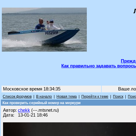
Прежде
Как правильно задавать вопросы
Московское время 18:34:35
Ваше ло
Список форумов
|
В начало
|
Новая тема
|
Перейти к теме
|
Поиск
|
Поис
Как проверить серийный номер на меркури
Автор:
chekk
(---.mtsnet.ru)
Дата: 13-01-21 18:46