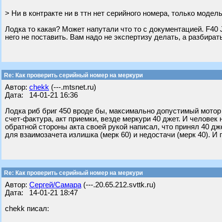
> Ни в контракте ни в ттн нет серийного номера, только модель
Лодка то какая? Может напутали что то с документацией. F40 Je
него не поставить. Вам надо не экспертизу делать, а разбира
Re: Как проверить серийный номер на меркури
Автор:
chekk
(---.mtsnet.ru)
Дата: 14-01-21 16:36
Лодка риб бриг 450 вроде бы, максимально допустимый мотор 6
счет-фактура, акт приемки, везде меркури 40 джет. И человек 
обратной стороны акта своей рукой написал, что принял 40 дже
для взаимозачета излишка (мерк 60) и недостачи (мерк 40). И 
Re: Как проверить серийный номер на меркури
Автор:
Сергей/Самара
(---.20.65.212.svttk.ru)
Дата: 14-01-21 18:47
chekk писал: