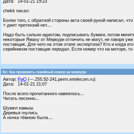
Дата: 14-01-21 19:23
chekk писал:
Более того, с обратной стороны акта своей рукой написал, что
> джет претензий нет....
Надо быть сильно идиотом, подписывать бумаги, потом менять 
некоторые Ямаху от Меркури отличить не могут, не говоря уже
поставщик. Для чего на этом этапе экспертиза? Кто и когда ег
серийником поставщик передал. Если номер что на моторе, то
Re: Как проверить серийный номер на меркури
Автор:
РиО
(---.255.92-241.perm.ertelecom.ru)
Дата: 14-01-21 21:07
После всего прочитанного навеялось...
Читать песенно...
Шумел камыш
Деревья гнулись
А ночка тёмною была....