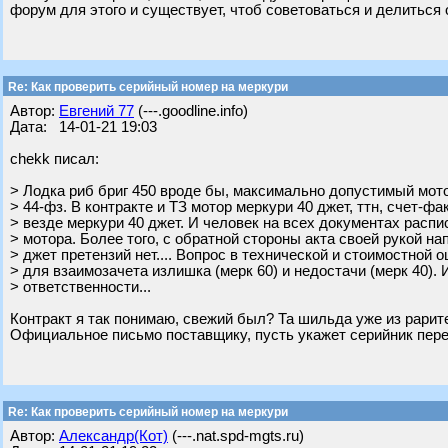
форум для этого и существует, чтоб советоваться и делиться о
Re: Как проверить серийный номер на меркури
Автор:
Евгений 77
(---.goodline.info)
Дата: 14-01-21 19:03
chekk писал:
> Лодка риб бриг 450 вроде бы, максимально допустимый мото
> 44-фз. В контракте и ТЗ мотор меркури 40 джет, ттн, счет-фа
> везде меркури 40 джет. И человек на всех документах распи
> мотора. Более того, с обратной стороны акта своей рукой на
> джет претензий нет.... Вопрос в технической и стоимостной 
> для взаимозачета излишка (мерк 60) и недостачи (мерк 40). 
> ответственности...
Контракт я так понимаю, свежий был? Та шильда уже из рарите
Официальное письмо поставщику, пусть укажет серийник переда
Re: Как проверить серийный номер на меркури
Автор:
Александр(Кот)
(---.nat.spd-mgts.ru)