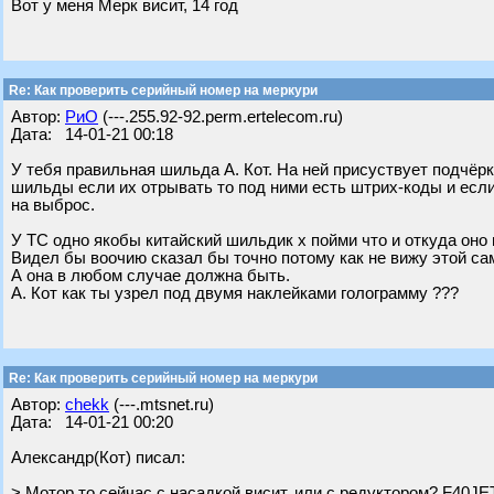
Вот у меня Мерк висит, 14 год
Re: Как проверить серийный номер на меркури
Автор:
РиО
(---.255.92-92.perm.ertelecom.ru)
Дата: 14-01-21 00:18
У тебя правильная шильда А. Кот. На ней присуствует подчё
шильды если их отрывать то под ними есть штрих-коды и если
на выброс.
У ТС одно якобы китайский шильдик х пойми что и откуда оно 
Видел бы воочию сказал бы точно потому как не вижу этой са
А она в любом случае должна быть.
А. Кот как ты узрел под двумя наклейками голограмму ???
Re: Как проверить серийный номер на меркури
Автор:
chekk
(---.mtsnet.ru)
Дата: 14-01-21 00:20
Александр(Кот) писал:
> Мотор то сейчас с насадкой висит, или с редуктором? F40JET