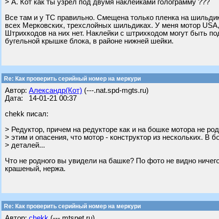
> А. Кот как ты узрел под двумя наклейками голограмму ???
Все там и у ТС правильно. Смещена только пленка на шильдике
всех Мерковских, трехслойных шильдиках. У меня мотор USA, у
Штрихкодов на них нет. Наклейки с штрихкодом могут быть по
бугельной крышке блока, в районе нижней шейки.
Re: Как проверить серийный номер на меркури
Автор:
Александр(Кот)
(---.nat.spd-mgts.ru)
Дата: 14-01-21 00:37
chekk писал:
> Редуктор, причем на редукторе как и на бошке мотора не род
> этим и опасения, что мотор - конструктор из нескольких. В 
> деталей...
Что не родного вы увидели на башке? По фото не видно ничего
крашеный, нержа.
Re: Как проверить серийный номер на меркури
Автор:
chekk
(---.mtsnet.ru)