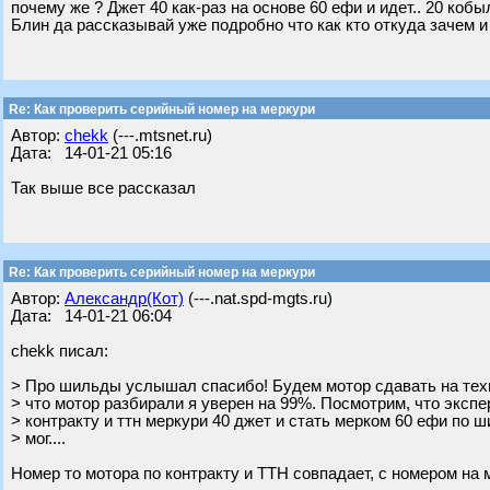
почему же ? Джет 40 как-раз на основе 60 ефи и идет.. 20 кобы
Блин да рассказывай уже подробно что как кто откуда зачем и
Re: Как проверить серийный номер на меркури
Автор:
chekk
(---.mtsnet.ru)
Дата: 14-01-21 05:16
Так выше все рассказал
Re: Как проверить серийный номер на меркури
Автор:
Александр(Кот)
(---.nat.spd-mgts.ru)
Дата: 14-01-21 06:04
chekk писал:
> Про шильды услышал спасибо! Будем мотор сдавать на техн
> что мотор разбирали я уверен на 99%. Посмотрим, что экспер
> контракту и ттн меркури 40 джет и стать мерком 60 ефи по ш
> мог....
Номер то мотора по контракту и ТТН совпадает, с номером на 