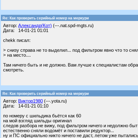
Re: Как проверить серийный номер на меркури
Автор:
Александр(Кот)
(---.nat.spd-mgts.ru)
Дата: 14-01-21 01:01
chekk писал:
> снизу справа не то выделил... под фильтром явно что то сн
> на место....
Там ничего быть и не должно. Вам лучше к специалистам обрат
смотреть.
Re: Как проверить серийный номер на меркури
Автор:
Виктор1980
(---.yota.ru)
Дата: 14-01-21 01:10
по номеру с шильдика бьётся как 60
на мой взгляд шильды оригинал
следов разбора не вижу, под фильтром ничего и недолжно быть
естественно сняли водомёт и поставили редуктор...
ну и ПС официально никто ничего не даст, летом уже пыталис