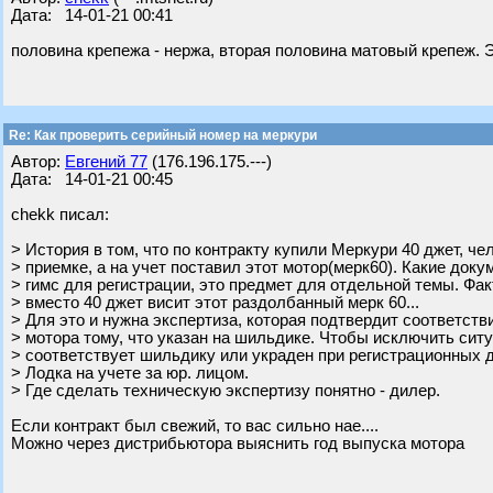
Дата: 14-01-21 00:41
половина крепежа - нержа, вторая половина матовый крепеж.
Re: Как проверить серийный номер на меркури
Автор:
Евгений 77
(176.196.175.---)
Дата: 14-01-21 00:45
chekk писал:
> История в том, что по контракту купили Меркури 40 джет, че
> приемке, а на учет поставил этот мотор(мерк60). Какие док
> гимс для регистрации, это предмет для отдельной темы. Факт
> вместо 40 джет висит этот раздолбанный мерк 60...
> Для это и нужна экспертиза, которая подтвердит соответств
> мотора тому, что указан на шильдике. Чтобы исключить ситу
> соответствует шильдику или украден при регистрационных 
> Лодка на учете за юр. лицом.
> Где сделать техническую экспертизу понятно - дилер.
Если контракт был свежий, то вас сильно нае....
Можно через дистрибьютора выяснить год выпуска мотора