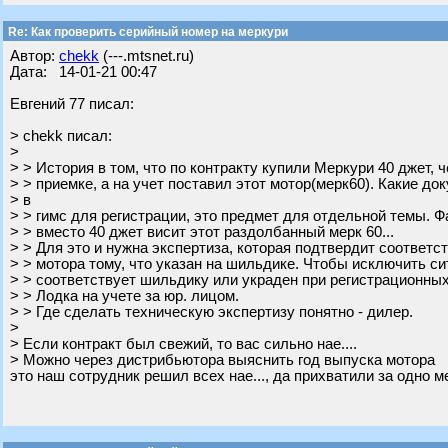
Re: Как проверить серийный номер на меркури
Автор:
chekk
(---.mtsnet.ru)
Дата: 14-01-21 00:47
Евгений 77 писал:
> chekk писал:
>
> > История в том, что по контракту купили Меркури 40 джет, 
> > приемке, а на учет поставил этот мотор(мерк60). Какие д
> в
> > гимс для регистрации, это предмет для отдельной темы. Фа
> > вместо 40 джет висит этот раздолбанный мерк 60...
> > Для это и нужна экспертиза, которая подтвердит соответс
> > мотора тому, что указан на шильдике. Чтобы исключить си
> > соответствует шильдику или украден при регистрационных
> > Лодка на учете за юр. лицом.
> > Где сделать техническую экспертизу понятно - дилер.
>
> Если контракт был свежий, то вас сильно нае....
> Можно через дистрибьютора выяснить год выпуска мотора
это наш сотрудник решил всех нае..., да прихватили за одно ме