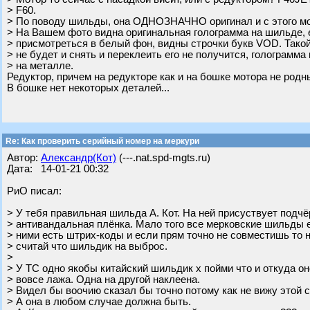
> F60.
> По поводу шильды, она ОДНОЗНАЧНО оригинал и с этого мо
> На Вашем фото видна оригинальная голограмма на шильде,
> присмотреться в белый фон, видны строчки букв VOD. Такой
> не будет и снять и переклеить его не получится, голограмма
> на металле.
Редуктор, причем на редукторе как и на бошке мотора не родны
В бошке нет некоторых деталей...
Re: Как проверить серийный номер на меркури
Автор:
Александр(Кот)
(---.nat.spd-mgts.ru)
Дата: 14-01-21 00:32
РиО писал:
> У тебя правильная шильда А. Кот. На ней присуствует по
> антивандальная плёнка. Мало того все мерковские шильды е
> ними есть штрих-коды и если прям точно не совместишь то 
> считай что шильдик на выброс.
>
> У ТС одно якобы китайский шильдик х пойми что и откуда он
> вовсе лажа. Одна на другой наклеена.
> Видел бы воочию сказал бы точно потому как не вижу этой 
> А она в любом случае должна быть.