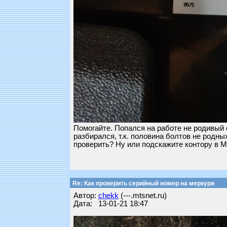
Помогайте. Попался на работе не родивый с
разбирался, т.к. половина болтов не родны
проверить? Ну или подскажите контору в М
Re: Как проверить серийный номер на меркури
Автор:
chekk
(---.mtsnet.ru)
Дата: 13-01-21 18:47