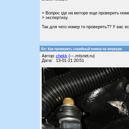
> Вопрос где на моторе еще проверить номе
> экспертизу.
Так для чего номер то проверять?? У вас е
Re: Как проверить серийный номер на меркури
Автор:
chekk
(---.mtsnet.ru)
Дата: 13-01-21 20:51