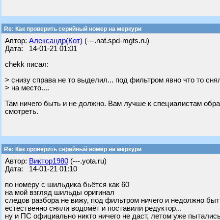
Re: Как проверить серийный номер на меркури
Автор:
Александр(Кот)
(---.nat.spd-mgts.ru)
Дата: 14-01-21 01:01
chekk писал:
> снизу справа не то выделил... под фильтром явно что то сн
> на место....
Там ничего быть и не должно. Вам лучше к специалистам обрат
смотреть.
Re: Как проверить серийный номер на меркури
Автор:
Виктор1980
(---.yota.ru)
Дата: 14-01-21 01:10
по номеру с шильдика бьётся как 60
на мой взгляд шильды оригинал
следов разбора не вижу, под фильтром ничего и недолжно быть
естественно сняли водомёт и поставили редуктор...
ну и ПС официально никто ничего не даст, летом уже пыталис