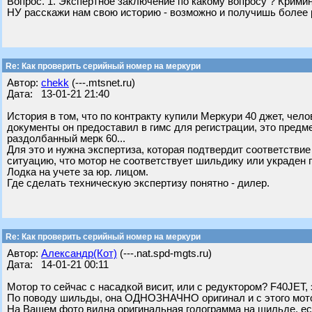
Вопрос. 1. Экспертное заключение по какому вопросу ? Кримин
НУ расскажи нам свою историю - возможно и получишь более 
Re: Как проверить серийный номер на меркури
Автор:
chekk
(---.mtsnet.ru)
Дата: 13-01-21 21:40
История в том, что по контракту купили Меркури 40 джет, чело
документы он предоставил в гимс для регистрации, это предме
раздолбанный мерк 60...
Для это и нужна экспертиза, которая подтвердит соответствие
ситуацию, что мотор не соответствует шильдику или украден 
Лодка на учете за юр. лицом.
Где сделать техническую экспертизу понятно - дилер.
Re: Как проверить серийный номер на меркури
Автор:
Александр(Кот)
(---.nat.spd-mgts.ru)
Дата: 14-01-21 00:11
Мотор то сейчас с насадкой висит, или с редуктором? F40JET, 
По поводу шильды, она ОДНОЗНАЧНО оригинал и с этого мот
На Вашем фото видна оригинальная голограмма на шильде, ес