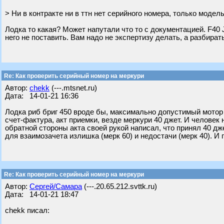
> Ни в контракте ни в ттн нет серийного номера, только модель
Лодка то какая? Может напутали что то с документацией. F40 Je
него не поставить. Вам надо не экспертизу делать, а разбира
Re: Как проверить серийный номер на меркури
Автор:
chekk
(---.mtsnet.ru)
Дата: 14-01-21 16:36
Лодка риб бриг 450 вроде бы, максимально допустимый мотор 6
счет-фактура, акт приемки, везде меркури 40 джет. И человек 
обратной стороны акта своей рукой написал, что принял 40 дже
для взаимозачета излишка (мерк 60) и недостачи (мерк 40). И 
Re: Как проверить серийный номер на меркури
Автор:
Сергей/Самара
(---.20.65.212.svttk.ru)
Дата: 14-01-21 18:47
chekk писал: