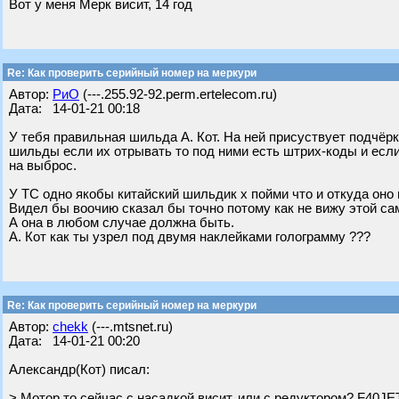
Вот у меня Мерк висит, 14 год
Re: Как проверить серийный номер на меркури
Автор:
РиО
(---.255.92-92.perm.ertelecom.ru)
Дата: 14-01-21 00:18
У тебя правильная шильда А. Кот. На ней присуствует подчё
шильды если их отрывать то под ними есть штрих-коды и если
на выброс.
У ТС одно якобы китайский шильдик х пойми что и откуда оно 
Видел бы воочию сказал бы точно потому как не вижу этой са
А она в любом случае должна быть.
А. Кот как ты узрел под двумя наклейками голограмму ???
Re: Как проверить серийный номер на меркури
Автор:
chekk
(---.mtsnet.ru)
Дата: 14-01-21 00:20
Александр(Кот) писал:
> Мотор то сейчас с насадкой висит, или с редуктором? F40JET