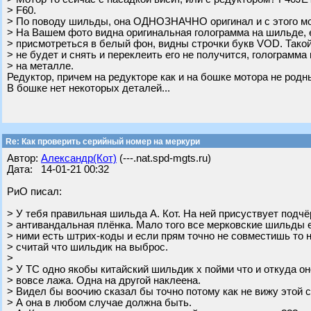
> F60.
> По поводу шильды, она ОДНОЗНАЧНО оригинал и с этого мо
> На Вашем фото видна оригинальная голограмма на шильде,
> присмотреться в белый фон, видны строчки букв VOD. Такой
> не будет и снять и переклеить его не получится, голограмма
> на металле.
Редуктор, причем на редукторе как и на бошке мотора не родны
В бошке нет некоторых деталей...
Re: Как проверить серийный номер на меркури
Автор:
Александр(Кот)
(---.nat.spd-mgts.ru)
Дата: 14-01-21 00:32
РиО писал:
> У тебя правильная шильда А. Кот. На ней присуствует по
> антивандальная плёнка. Мало того все мерковские шильды е
> ними есть штрих-коды и если прям точно не совместишь то 
> считай что шильдик на выброс.
>
> У ТС одно якобы китайский шильдик х пойми что и откуда он
> вовсе лажа. Одна на другой наклеена.
> Видел бы воочию сказал бы точно потому как не вижу этой 
> А она в любом случае должна быть.