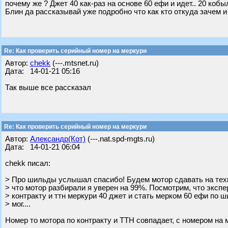
почему же ? Джет 40 как-раз на основе 60 ефи и идет.. 20 кобы
Блин да рассказывай уже подробно что как кто откуда зачем и
Re: Как проверить серийный номер на меркури
Автор:
chekk
(---.mtsnet.ru)
Дата: 14-01-21 05:16
Так выше все рассказал
Re: Как проверить серийный номер на меркури
Автор:
Александр(Кот)
(---.nat.spd-mgts.ru)
Дата: 14-01-21 06:04
chekk писал:
> Про шильды услышал спасибо! Будем мотор сдавать на техн
> что мотор разбирали я уверен на 99%. Посмотрим, что экспер
> контракту и ттн меркури 40 джет и стать мерком 60 ефи по ш
> мог....
Номер то мотора по контракту и ТТН совпадает, с номером на 