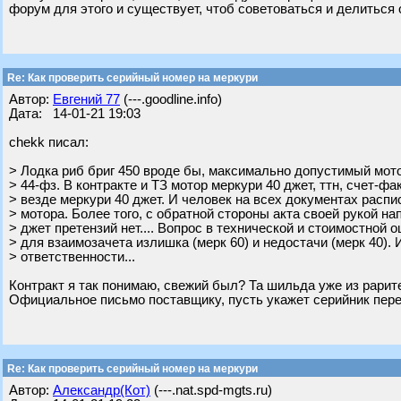
форум для этого и существует, чтоб советоваться и делиться о
Re: Как проверить серийный номер на меркури
Автор:
Евгений 77
(---.goodline.info)
Дата: 14-01-21 19:03
chekk писал:
> Лодка риб бриг 450 вроде бы, максимально допустимый мото
> 44-фз. В контракте и ТЗ мотор меркури 40 джет, ттн, счет-фа
> везде меркури 40 джет. И человек на всех документах распи
> мотора. Более того, с обратной стороны акта своей рукой на
> джет претензий нет.... Вопрос в технической и стоимостной 
> для взаимозачета излишка (мерк 60) и недостачи (мерк 40). 
> ответственности...
Контракт я так понимаю, свежий был? Та шильда уже из рарите
Официальное письмо поставщику, пусть укажет серийник переда
Re: Как проверить серийный номер на меркури
Автор:
Александр(Кот)
(---.nat.spd-mgts.ru)