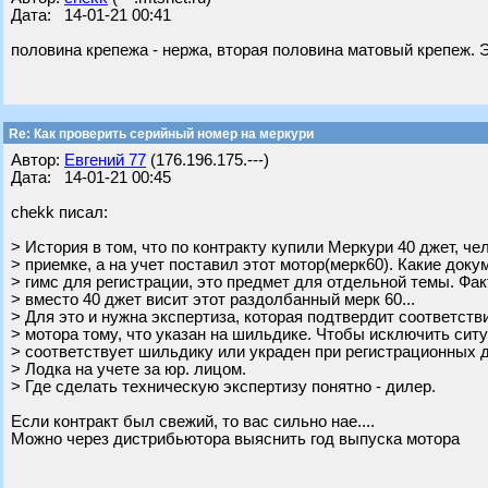
Дата: 14-01-21 00:41
половина крепежа - нержа, вторая половина матовый крепеж.
Re: Как проверить серийный номер на меркури
Автор:
Евгений 77
(176.196.175.---)
Дата: 14-01-21 00:45
chekk писал:
> История в том, что по контракту купили Меркури 40 джет, че
> приемке, а на учет поставил этот мотор(мерк60). Какие док
> гимс для регистрации, это предмет для отдельной темы. Факт
> вместо 40 джет висит этот раздолбанный мерк 60...
> Для это и нужна экспертиза, которая подтвердит соответств
> мотора тому, что указан на шильдике. Чтобы исключить ситу
> соответствует шильдику или украден при регистрационных 
> Лодка на учете за юр. лицом.
> Где сделать техническую экспертизу понятно - дилер.
Если контракт был свежий, то вас сильно нае....
Можно через дистрибьютора выяснить год выпуска мотора