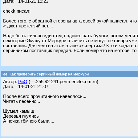
Дата: 14-01-21 19:23
chekk писал:
Более того, с обратной стороны акта своей рукой написал, что
> джет претензий нет....
Надо быть сильно идиотом, подписывать бумаги, потом менять 
некоторые Ямаху от Меркури отличить не могут, не говоря уже
поставщик. Для чего на этом этапе экспертиза? Кто и когда ег
серийником поставщик передал. Если номер что на моторе, то
Re: Как проверить серийный номер на меркури
Автор:
РиО
(---.255.92-241.perm.ertelecom.ru)
Дата: 14-01-21 21:07
После всего прочитанного навеялось...
Читать песенно...
Шумел камыш
Деревья гнулись
А ночка тёмною была....