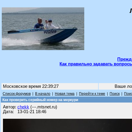
Прежде
Как правильно задавать вопросы
Московское время 22:39:27
Ваше ло
Список форумов
|
В начало
|
Новая тема
|
Перейти к теме
|
Поиск
|
Поис
Как проверить серийный номер на меркури
Автор:
chekk
(---.mtsnet.ru)
Дата: 13-01-21 18:46