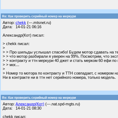
Re: Как проверить серийный номер на меркури
Автор:
chekk
(---.mtsnet.ru)
Дата: 14-01-21 06:16
Александр(Кот) писал:
> chekk писал:
>
> > Про шильды услышал спасибо! Будем мотор сдавать на те
> > что мотор разбирали я уверен на 99%. Посмотрим, что эксп
> > контракту и ттн меркури 40 джет и стать мерком 60 ефи по
> > мог....
>
> Номер то мотора по контракту и ТТН совпадает, с номером н
Ни в контракте ни в ттн нет серийного номера, только модель.
Re: Как проверить серийный номер на меркури
Автор:
Александр(Кот)
(---.nat.spd-mgts.ru)
Дата: 14-01-21 08:30
chekk писал: