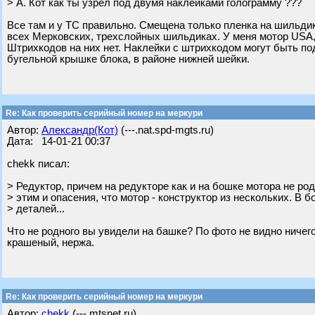
> А. Кот как ты узрел под двумя наклейками голограмму ???
Все там и у ТС правильно. Смещена только пленка на шильдике
всех Мерковских, трехслойных шильдиках. У меня мотор USA, у
Штрихкодов на них нет. Наклейки с штрихкодом могут быть по
бугельной крышке блока, в районе нижней шейки.
Re: Как проверить серийный номер на меркури
Автор:
Александр(Кот)
(---.nat.spd-mgts.ru)
Дата: 14-01-21 00:37
chekk писал:
> Редуктор, причем на редукторе как и на бошке мотора не род
> этим и опасения, что мотор - конструктор из нескольких. В 
> деталей...
Что не родного вы увидели на башке? По фото не видно ничего
крашеный, нержа.
Re: Как проверить серийный номер на меркури
Автор:
chekk
(---.mtsnet.ru)