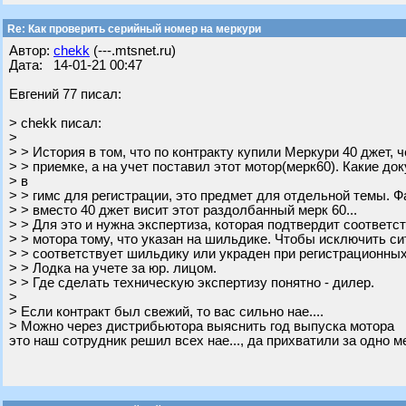
Re: Как проверить серийный номер на меркури
Автор:
chekk
(---.mtsnet.ru)
Дата: 14-01-21 00:47
Евгений 77 писал:
> chekk писал:
>
> > История в том, что по контракту купили Меркури 40 джет, 
> > приемке, а на учет поставил этот мотор(мерк60). Какие д
> в
> > гимс для регистрации, это предмет для отдельной темы. Фа
> > вместо 40 джет висит этот раздолбанный мерк 60...
> > Для это и нужна экспертиза, которая подтвердит соответс
> > мотора тому, что указан на шильдике. Чтобы исключить си
> > соответствует шильдику или украден при регистрационных
> > Лодка на учете за юр. лицом.
> > Где сделать техническую экспертизу понятно - дилер.
>
> Если контракт был свежий, то вас сильно нае....
> Можно через дистрибьютора выяснить год выпуска мотора
это наш сотрудник решил всех нае..., да прихватили за одно ме