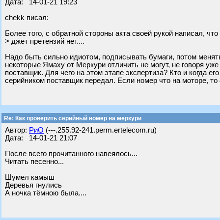
Дата: 14-01-21 19:23
chekk писал:
Более того, с обратной стороны акта своей рукой написал, что
> джет претензий нет....
Надо быть сильно идиотом, подписывать бумаги, потом менять 
некоторые Ямаху от Меркури отличить не могут, не говоря уже
поставщик. Для чего на этом этапе экспертиза? Кто и когда ег
серийником поставщик передал. Если номер что на моторе, то
Re: Как проверить серийный номер на меркури
Автор:
РиО
(---.255.92-241.perm.ertelecom.ru)
Дата: 14-01-21 21:07
После всего прочитанного навеялось...
Читать песенно...
Шумел камыш
Деревья гнулись
А ночка тёмною была....