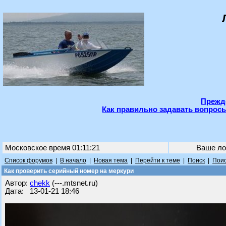
Прежде
Как правильно задавать вопросы
Московское время 01:11:21
Ваше ло
Список форумов
|
В начало
|
Новая тема
|
Перейти к теме
|
Поиск
|
Поис
Как проверить серийный номер на меркури
Автор:
chekk
(---.mtsnet.ru)
Дата: 13-01-21 18:46