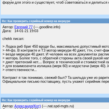
форум для этого и существует, чтоб советоваться и делиться о
Re: Как проверить серийный номер на меркури
Автор:
Евгений 77
(---.goodline.info)
Дата: 14-01-21 19:03
chekk писал:
> Лодка риб бриг 450 вроде бы, максимально допустимый мото
> 44-фз. В контракте и ТЗ мотор меркури 40 джет, ттн, счет-фа
> везде меркури 40 джет. И человек на всех документах распи
> мотора. Более того, с обратной стороны акта своей рукой на
> джет претензий нет.... Вопрос в технической и стоимостной 
> для взаимозачета излишка (мерк 60) и недостачи (мерк 40). 
> ответственности...
Контракт я так понимаю, свежий был? Та шильда уже из рарите
Официальное письмо поставщику, пусть укажет серийник переда
Re: Как проверить серийный номер на меркури
Автор:
Александр(Кот)
(---.nat.spd-mgts.ru)