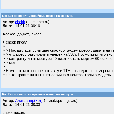
Re: Как проверить серийный номер на меркури
Автор:
chekk
(---.mtsnet.ru)
Дата: 14-01-21 06:16
Александр(Кот) писал:
> chekk писал:
>
> > Про шильды услышал спасибо! Будем мотор сдавать на те
> > что мотор разбирали я уверен на 99%. Посмотрим, что эксп
> > контракту и ттн меркури 40 джет и стать мерком 60 ефи по
> > мог....
>
> Номер то мотора по контракту и ТТН совпадает, с номером н
Ни в контракте ни в ттн нет серийного номера, только модель.
Re: Как проверить серийный номер на меркури
Автор:
Александр(Кот)
(---.nat.spd-mgts.ru)
Дата: 14-01-21 08:30
chekk писал: