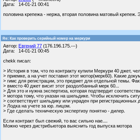
Дата: 14-01-21 00:41
половина крепежа - нержа, вторая половина матовый крепеж.
Re: Как проверить серийный номер на меркури
Автор:
Евгений 77
(176.196.175.---)
Дата: 14-01-21 00:45
chekk писал:
> История в том, что по контракту купили Меркури 40 джет, че
> приемке, а на учет поставил этот мотор(мерк60). Какие док
> гимс для регистрации, это предмет для отдельной темы. Факт
> вместо 40 джет висит этот раздолбанный мерк 60...
> Для это и нужна экспертиза, которая подтвердит соответств
> мотора тому, что указан на шильдике. Чтобы исключить ситу
> соответствует шильдику или украден при регистрационных 
> Лодка на учете за юр. лицом.
> Где сделать техническую экспертизу понятно - дилер.
Если контракт был свежий, то вас сильно нае....
Можно через дистрибьютора выяснить год выпуска мотора