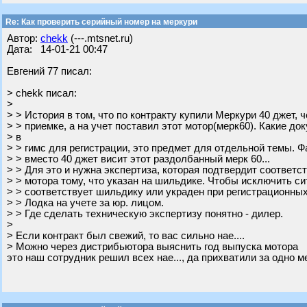
Re: Как проверить серийный номер на меркури
Автор:
chekk
(---.mtsnet.ru)
Дата: 14-01-21 00:47
Евгений 77 писал:
> chekk писал:
>
> > История в том, что по контракту купили Меркури 40 джет, 
> > приемке, а на учет поставил этот мотор(мерк60). Какие д
> в
> > гимс для регистрации, это предмет для отдельной темы. Фа
> > вместо 40 джет висит этот раздолбанный мерк 60...
> > Для это и нужна экспертиза, которая подтвердит соответс
> > мотора тому, что указан на шильдике. Чтобы исключить си
> > соответствует шильдику или украден при регистрационных
> > Лодка на учете за юр. лицом.
> > Где сделать техническую экспертизу понятно - дилер.
>
> Если контракт был свежий, то вас сильно нае....
> Можно через дистрибьютора выяснить год выпуска мотора
это наш сотрудник решил всех нае..., да прихватили за одно ме