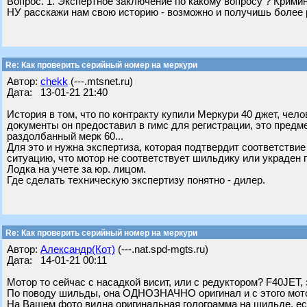
Вопрос. 1. Экспертное заключение по какому вопросу ? Кримин
НУ расскажи нам свою историю - возможно и получишь более 
Re: Как проверить серийный номер на меркури
Автор:
chekk
(---.mtsnet.ru)
Дата: 13-01-21 21:40
История в том, что по контракту купили Меркури 40 джет, чело
документы он предоставил в гимс для регистрации, это предме
раздолбанный мерк 60...
Для это и нужна экспертиза, которая подтвердит соответствие
ситуацию, что мотор не соответствует шильдику или украден 
Лодка на учете за юр. лицом.
Где сделать техническую экспертизу понятно - дилер.
Re: Как проверить серийный номер на меркури
Автор:
Александр(Кот)
(---.nat.spd-mgts.ru)
Дата: 14-01-21 00:11
Мотор то сейчас с насадкой висит, или с редуктором? F40JET, 
По поводу шильды, она ОДНОЗНАЧНО оригинал и с этого мот
На Вашем фото видна оригинальная голограмма на шильде, ес