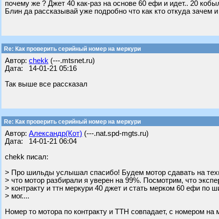
почему же ? Джет 40 как-раз на основе 60 ефи и идет.. 20 кобы
Блин да рассказывай уже подробно что как кто откуда зачем и
Re: Как проверить серийный номер на меркури
Автор:
chekk
(---.mtsnet.ru)
Дата: 14-01-21 05:16
Так выше все рассказал
Re: Как проверить серийный номер на меркури
Автор:
Александр(Кот)
(---.nat.spd-mgts.ru)
Дата: 14-01-21 06:04
chekk писал:
> Про шильды услышал спасибо! Будем мотор сдавать на техн
> что мотор разбирали я уверен на 99%. Посмотрим, что экспер
> контракту и ттн меркури 40 джет и стать мерком 60 ефи по ш
> мог....
Номер то мотора по контракту и ТТН совпадает, с номером на 