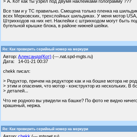
> А. Кот как ты узрел под двумя наклейками голограмму ???
Все там и у ТС правильно. Смещена только пленка на шильдике
всех Мерковских, трехслойных шильдиках. У меня мотор USA, у
Штрихкодов на них нет. Наклейки с штрихкодом могут быть по
бугельной крышке блока, в районе нижней шейки.
Re: Как проверить серийный номер на меркури
Автор:
Александр(Кот)
(---.nat.spd-mgts.ru)
Дата: 14-01-21 00:37
chekk писал:
> Редуктор, причем на редукторе как и на бошке мотора не род
> этим и опасения, что мотор - конструктор из нескольких. В 
> деталей...
Что не родного вы увидели на башке? По фото не видно ничего
крашеный, нержа.
Re: Как проверить серийный номер на меркури
Автор:
chekk
(---.mtsnet.ru)