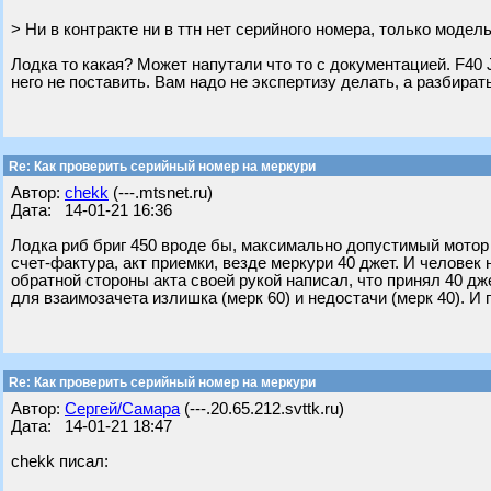
> Ни в контракте ни в ттн нет серийного номера, только модель
Лодка то какая? Может напутали что то с документацией. F40 Je
него не поставить. Вам надо не экспертизу делать, а разбира
Re: Как проверить серийный номер на меркури
Автор:
chekk
(---.mtsnet.ru)
Дата: 14-01-21 16:36
Лодка риб бриг 450 вроде бы, максимально допустимый мотор 6
счет-фактура, акт приемки, везде меркури 40 джет. И человек 
обратной стороны акта своей рукой написал, что принял 40 дже
для взаимозачета излишка (мерк 60) и недостачи (мерк 40). И 
Re: Как проверить серийный номер на меркури
Автор:
Сергей/Самара
(---.20.65.212.svttk.ru)
Дата: 14-01-21 18:47
chekk писал: