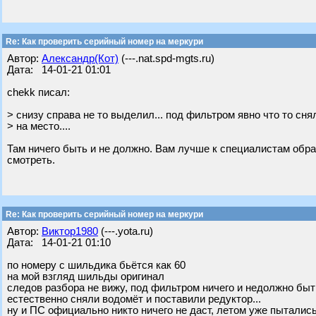
Re: Как проверить серийный номер на меркури
Автор:
Александр(Кот)
(---.nat.spd-mgts.ru)
Дата: 14-01-21 01:01
chekk писал:
> снизу справа не то выделил... под фильтром явно что то сн
> на место....
Там ничего быть и не должно. Вам лучше к специалистам обрат
смотреть.
Re: Как проверить серийный номер на меркури
Автор:
Виктор1980
(---.yota.ru)
Дата: 14-01-21 01:10
по номеру с шильдика бьётся как 60
на мой взгляд шильды оригинал
следов разбора не вижу, под фильтром ничего и недолжно быть
естественно сняли водомёт и поставили редуктор...
ну и ПС официально никто ничего не даст, летом уже пыталис