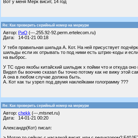
Вот у меня Мерк висит, 14 год
Re: Как проверить серийный номер на меркури
Автор:
РиО
(---.255.92-92.perm.ertelecom.ru)
Дата: 14-01-21 00:18
У тебя правильная шильда А. Кот. На ней присуствует подчё
шильды если их отрывать то под ними есть штрих-коды и если
на выброс.
У ТС одно якобы китайский шильдик х пойми что и откуда оно 
Видел бы воочию сказал бы точно потому как не вижу этой са
А она в любом случае должна быть.
А. Кот как ты узрел под двумя наклейками голограмму ???
Re: Как проверить серийный номер на меркури
Автор:
chekk
(---.mtsnet.ru)
Дата: 14-01-21 00:20
Александр(Кот) писал:
> Мотор то сейчас с насадкой висит, или с редуктором? F40JET