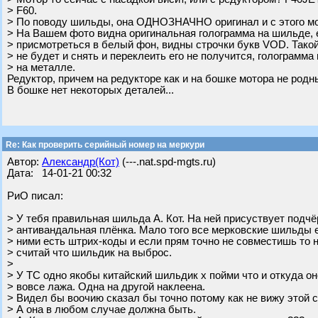
> F60.
> По поводу шильды, она ОДНОЗНАЧНО оригинал и с этого мо
> На Вашем фото видна оригинальная голограмма на шильде,
> присмотреться в белый фон, видны строчки букв VOD. Такой
> не будет и снять и переклеить его не получится, голограмма
> на металле.
Редуктор, причем на редукторе как и на бошке мотора не родны
В бошке нет некоторых деталей...
Re: Как проверить серийный номер на меркури
Автор:
Александр(Кот)
(---.nat.spd-mgts.ru)
Дата: 14-01-21 00:32
РиО писал:
> У тебя правильная шильда А. Кот. На ней присуствует по
> антивандальная плёнка. Мало того все мерковские шильды е
> ними есть штрих-коды и если прям точно не совместишь то 
> считай что шильдик на выброс.
>
> У ТС одно якобы китайский шильдик х пойми что и откуда он
> вовсе лажа. Одна на другой наклеена.
> Видел бы воочию сказал бы точно потому как не вижу этой 
> А она в любом случае должна быть.