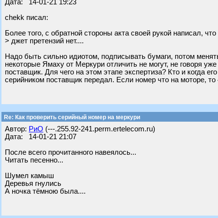
Дата: 14-01-21 19:23
chekk писал:
Более того, с обратной стороны акта своей рукой написал, что
> джет претензий нет....
Надо быть сильно идиотом, подписывать бумаги, потом менять 
некоторые Ямаху от Меркури отличить не могут, не говоря уже
поставщик. Для чего на этом этапе экспертиза? Кто и когда ег
серийником поставщик передал. Если номер что на моторе, то
Re: Как проверить серийный номер на меркури
Автор:
РиО
(---.255.92-241.perm.ertelecom.ru)
Дата: 14-01-21 21:07
После всего прочитанного навеялось...
Читать песенно...
Шумел камыш
Деревья гнулись
А ночка тёмною была....