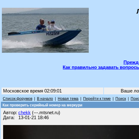
Прежде
Как правильно задавать вопросы
Московское время 02:09:01
Ваше ло
Список форумов
|
В начало
|
Новая тема
|
Перейти к теме
|
Поиск
|
Поис
Как проверить серийный номер на меркури
Автор:
chekk
(---.mtsnet.ru)
Дата: 13-01-21 18:46