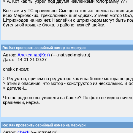
> А. Кот как ты узрел под двумя наклейками голограмму ???
Все там и у ТС правильно. Смещена только пленка на шильдике
всех Мерковских, трехслойных шильдиках. У меня мотор USA, у
Штрихкодов на них нет. Наклейки с штрихкодом могут быть по
бугельной крышке блока, в районе нижней шейки.
Re: Как проверить серийный номер на меркури
Автор:
Александр(Кот)
(---.nat.spd-mgts.ru)
Дата: 14-01-21 00:37
chekk писал:
> Редуктор, причем на редукторе как и на бошке мотора не род
> этим и опасения, что мотор - конструктор из нескольких. В 
> деталей...
Что не родного вы увидели на башке? По фото не видно ничего
крашеный, нержа.
Re: Как проверить серийный номер на меркури
Автор:
chekk
(---.mtsnet.ru)