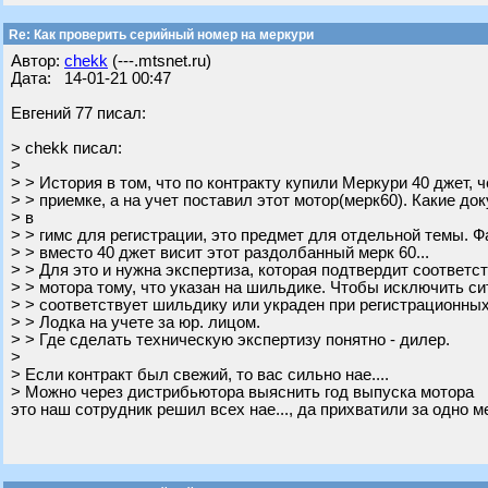
Re: Как проверить серийный номер на меркури
Автор:
chekk
(---.mtsnet.ru)
Дата: 14-01-21 00:47
Евгений 77 писал:
> chekk писал:
>
> > История в том, что по контракту купили Меркури 40 джет, 
> > приемке, а на учет поставил этот мотор(мерк60). Какие д
> в
> > гимс для регистрации, это предмет для отдельной темы. Фа
> > вместо 40 джет висит этот раздолбанный мерк 60...
> > Для это и нужна экспертиза, которая подтвердит соответс
> > мотора тому, что указан на шильдике. Чтобы исключить си
> > соответствует шильдику или украден при регистрационных
> > Лодка на учете за юр. лицом.
> > Где сделать техническую экспертизу понятно - дилер.
>
> Если контракт был свежий, то вас сильно нае....
> Можно через дистрибьютора выяснить год выпуска мотора
это наш сотрудник решил всех нае..., да прихватили за одно ме