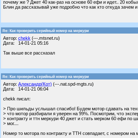
почему же ? Джет 40 как-раз на основе 60 ефи и идет.. 20 кобы
Блин да рассказывай уже подробно что как кто откуда зачем и
Re: Как проверить серийный номер на меркури
Автор:
chekk
(---.mtsnet.ru)
Дата: 14-01-21 05:16
Так выше все рассказал
Re: Как проверить серийный номер на меркури
Автор:
Александр(Кот)
(---.nat.spd-mgts.ru)
Дата: 14-01-21 06:04
chekk писал:
> Про шильды услышал спасибо! Будем мотор сдавать на техн
> что мотор разбирали я уверен на 99%. Посмотрим, что экспер
> контракту и ттн меркури 40 джет и стать мерком 60 ефи по ш
> мог....
Номер то мотора по контракту и ТТН совпадает, с номером на 