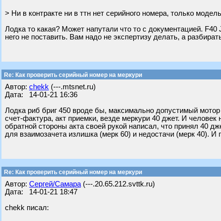
> Ни в контракте ни в ттн нет серийного номера, только модель
Лодка то какая? Может напутали что то с документацией. F40 Je
него не поставить. Вам надо не экспертизу делать, а разбира
Re: Как проверить серийный номер на меркури
Автор:
chekk
(---.mtsnet.ru)
Дата: 14-01-21 16:36
Лодка риб бриг 450 вроде бы, максимально допустимый мотор 6
счет-фактура, акт приемки, везде меркури 40 джет. И человек 
обратной стороны акта своей рукой написал, что принял 40 дже
для взаимозачета излишка (мерк 60) и недостачи (мерк 40). И 
Re: Как проверить серийный номер на меркури
Автор:
Сергей/Самара
(---.20.65.212.svttk.ru)
Дата: 14-01-21 18:47
chekk писал: