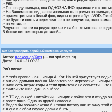
> F60.
> По поводу шильды, она ОДНОЗНАЧНО оригинал и с этого мо
> На Вашем фото видна оригинальная голограмма на шильде,
> присмотреться в белый фон, видны строчки букв VOD. Такой
> не будет и снять и переклеить его не получится, голограмма
> на металле.
Редуктор, причем на редукторе как и на бошке мотора не родны
В бошке нет некоторых деталей...
Re: Как проверить серийный номер на меркури
Автор:
Александр(Кот)
(---.nat.spd-mgts.ru)
Дата: 14-01-21 00:32
РиО писал:
> У тебя правильная шильда А. Кот. На ней присуствует по
> антивандальная плёнка. Мало того все мерковские шильды е
> ними есть штрих-коды и если прям точно не совместишь то 
> считай что шильдик на выброс.
>
> У ТС одно якобы китайский шильдик х пойми что и откуда он
> вовсе лажа. Одна на другой наклеена.
> Видел бы воочию сказал бы точно потому как не вижу этой 
> А она в любом случае должна быть.