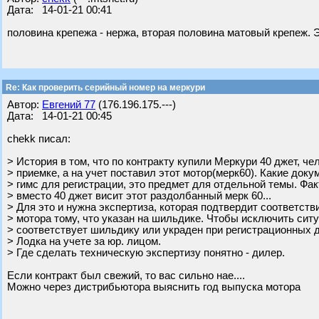
Дата: 14-01-21 00:41
половина крепежа - нержа, вторая половина матовый крепеж.
Re: Как проверить серийный номер на меркури
Автор:
Евгений 77
(176.196.175.---)
Дата: 14-01-21 00:45
chekk писал:
> История в том, что по контракту купили Меркури 40 джет, че
> приемке, а на учет поставил этот мотор(мерк60). Какие док
> гимс для регистрации, это предмет для отдельной темы. Факт
> вместо 40 джет висит этот раздолбанный мерк 60...
> Для это и нужна экспертиза, которая подтвердит соответств
> мотора тому, что указан на шильдике. Чтобы исключить ситу
> соответствует шильдику или украден при регистрационных 
> Лодка на учете за юр. лицом.
> Где сделать техническую экспертизу понятно - дилер.
Если контракт был свежий, то вас сильно нае....
Можно через дистрибьютора выяснить год выпуска мотора