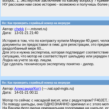
Вопрос. 1. Экспертное заключение по какому вопросу ? Кримин
НУ расскажи нам свою историю - возможно и получишь более 
Re: Как проверить серийный номер на меркури
Автор:
chekk
(---.mtsnet.ru)
Дата: 13-01-21 21:40
История в том, что по контракту купили Меркури 40 джет, чело
документы он предоставил в гимс для регистрации, это предме
раздолбанный мерк 60...
Для это и нужна экспертиза, которая подтвердит соответствие
ситуацию, что мотор не соответствует шильдику или украден 
Лодка на учете за юр. лицом.
Где сделать техническую экспертизу понятно - дилер.
Re: Как проверить серийный номер на меркури
Автор:
Александр(Кот)
(---.nat.spd-mgts.ru)
Дата: 14-01-21 00:11
Мотор то сейчас с насадкой висит, или с редуктором? F40JET, 
По поводу шильды, она ОДНОЗНАЧНО оригинал и с этого мот
На Вашем фото видна оригинальная голограмма на шильде, ес