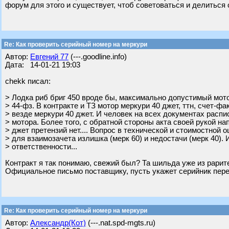
форум для этого и существует, чтоб советоваться и делиться о
Re: Как проверить серийный номер на меркури
Автор:
Евгений 77
(---.goodline.info)
Дата: 14-01-21 19:03
chekk писал:
> Лодка риб бриг 450 вроде бы, максимально допустимый мото
> 44-фз. В контракте и ТЗ мотор меркури 40 джет, ттн, счет-фа
> везде меркури 40 джет. И человек на всех документах распи
> мотора. Более того, с обратной стороны акта своей рукой на
> джет претензий нет.... Вопрос в технической и стоимостной 
> для взаимозачета излишка (мерк 60) и недостачи (мерк 40). 
> ответственности...
Контракт я так понимаю, свежий был? Та шильда уже из рарите
Официальное письмо поставщику, пусть укажет серийник переда
Re: Как проверить серийный номер на меркури
Автор:
Александр(Кот)
(---.nat.spd-mgts.ru)