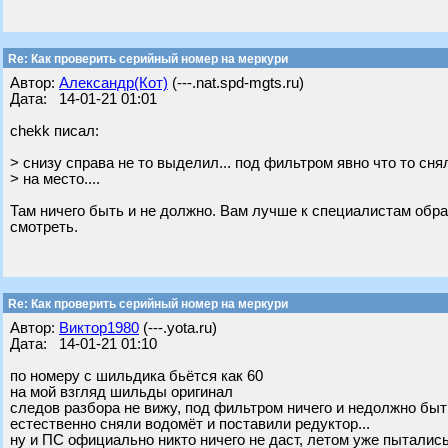
Re: Как проверить серийный номер на меркури
Автор:
Александр(Кот)
(---.nat.spd-mgts.ru)
Дата: 14-01-21 01:01
chekk писал:
> снизу справа не то выделил... под фильтром явно что то сн
> на место....
Там ничего быть и не должно. Вам лучше к специалистам обрат
смотреть.
Re: Как проверить серийный номер на меркури
Автор:
Виктор1980
(---.yota.ru)
Дата: 14-01-21 01:10
по номеру с шильдика бьётся как 60
на мой взгляд шильды оригинал
следов разбора не вижу, под фильтром ничего и недолжно быть
естественно сняли водомёт и поставили редуктор...
ну и ПС официально никто ничего не даст, летом уже пыталис