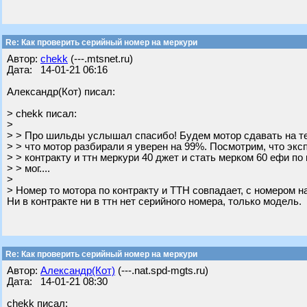
Re: Как проверить серийный номер на меркури
Автор:
chekk
(---.mtsnet.ru)
Дата: 14-01-21 06:16
Александр(Кот) писал:
> chekk писал:
>
> > Про шильды услышал спасибо! Будем мотор сдавать на те
> > что мотор разбирали я уверен на 99%. Посмотрим, что эксп
> > контракту и ттн меркури 40 джет и стать мерком 60 ефи по
> > мог....
>
> Номер то мотора по контракту и ТТН совпадает, с номером н
Ни в контракте ни в ттн нет серийного номера, только модель.
Re: Как проверить серийный номер на меркури
Автор:
Александр(Кот)
(---.nat.spd-mgts.ru)
Дата: 14-01-21 08:30
chekk писал: