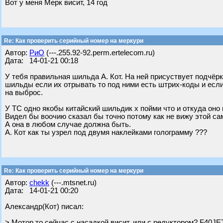
Вот у меня Мерк висит, 14 год
Re: Как проверить серийный номер на меркури
Автор:
РиО
(---.255.92-92.perm.ertelecom.ru)
Дата: 14-01-21 00:18
У тебя правильная шильда А. Кот. На ней присуствует подчё
шильды если их отрывать то под ними есть штрих-коды и если
на выброс.
У ТС одно якобы китайский шильдик х пойми что и откуда оно 
Видел бы воочию сказал бы точно потому как не вижу этой са
А она в любом случае должна быть.
А. Кот как ты узрел под двумя наклейками голограмму ???
Re: Как проверить серийный номер на меркури
Автор:
chekk
(---.mtsnet.ru)
Дата: 14-01-21 00:20
Александр(Кот) писал:
> Мотор то сейчас с насадкой висит, или с редуктором? F40JET