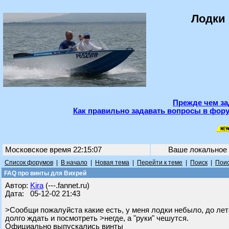
Лодки 
Прежде чем за
Как правильно задавать вопросы в фору
Московское время 22:15:07
Ваше локальное
Список форумов
|
В начало
|
Новая тема
|
Перейти к теме
|
Поиск
|
Поис
FAQ про винты для Вихрей
Автор:
Kira
(---.fannet.ru)
Дата: 05-12-02 21:43
>Сообщи пожалуйста какие есть, у меня лодки небыло, до лета
долго ждать и посмотреть >негде, а "руки" чешутся.
Официально выпускались винты