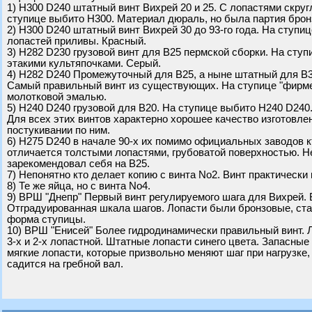
1) H300 D240 штатный винт Вихрей 20 и 25. С лопастями скру
ступице выбито H300. Материал дюраль, но была партия брон
2) H300 D240 штатный винт Вихрей 30 до 93-го года. На ступи
лопастей приливы. Красный.
3) H282 D230 грузовой винт для В25 пермской сборки. На сту
этакими культяпочками. Серый.
4) H282 D240 Промежуточный для В25, а ныне штатный для В3
Самый правильный винт из существующих. На ступице "фирме
молотковой эмалью.
5) H240 D240 грузовой для В20. На ступице выбито H240 D240
Для всех этих винтов характерно хорошее качество изготовлен
постукивании по ним.
6) H275 D240 в начале 90-х их помимо официальных заводов кт
отличается толстыми лопастями, грубоватой поверхностью. Н
зарекомендовал себя на В25.
7) Непонятно кто делает копию с винта No2. Винт практически
8) Те же яйца, но с винта No4.
9) ВРШ "Днепр" Первый винт регулируемого шага для Вихрей.
Отградуированная шкала шагов. Лопасти были бронзовые, ста
форма ступицы.
10) ВРШ "Енисей" Более гидродинамически правильный винт.
3-х и 2-х лопастной. Штатные лопасти синего цвета. Запасны
мягкие лопасти, которые призвольно меняют шаг при нагрузке
садится на гребной вал.