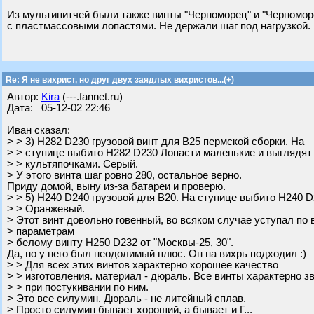
Из мультипитчей были также винты "Черноморец" и "Черномор
с пластмассовыми лопастями. Не держали шаг под нагрузкой.
Re: Я не вихрист, но друг двух заядлых вихристов...(+)
Автор:
Kira
(---.fannet.ru)
Дата: 05-12-02 22:46
Иван сказал:
> > 3) H282 D230 грузовой винт для В25 пермской сборки. На
> > ступице выбито H282 D230 Лопасти маленькие и выглядят
> > культяпочками. Серый.
> У этого винта шаг ровно 280, остальное верно.
Приду домой, выну из-за батареи и проверю.
> > 5) H240 D240 грузовой для В20. На ступице выбито H240 D
> > Оранжевый.
> Этот винт довольно говенный, во всяком случае уступал по 
> параметрам
> белому винту H250 D232 от "Москвы-25, 30".
Да, но у него был неодолимый плюс. Он на вихрь подходил :)
> > Для всех этих винтов характерно хорошее качество
> > изготовления. материал - дюраль. Все винты характерно з
> > при постукивании по ним.
> Это все силумин. Дюраль - не литейный сплав.
> Просто силумин бывает хороший, а бывает и Г...