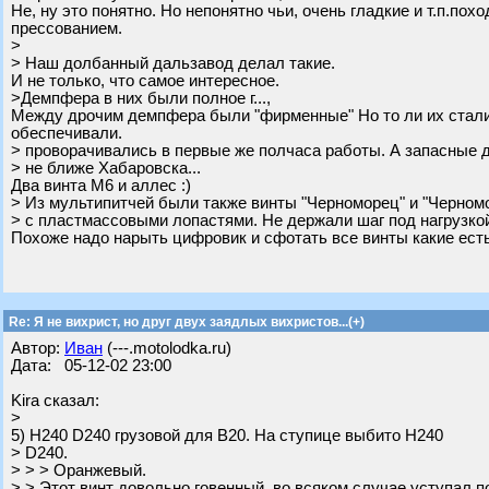
Не, ну это понятно. Но непонятно чьи, очень гладкие и т.п.п
прессованием.
>
> Наш долбанный дальзавод делал такие.
И не только, что самое интересное.
>Демпфера в них были полное г...,
Между дрочим демпфера были "фирменные" Но то ли их стали 
обеспечивали.
> проворачивались в первые же полчаса работы. А запасные
> не ближе Хабаровска...
Два винта М6 и аллес :)
> Из мультипитчей были также винты "Черноморец" и "Черном
> с пластмассовыми лопастями. Не держали шаг под нагрузко
Похоже надо нарыть цифровик и сфотать все винты какие есть
Re: Я не вихрист, но друг двух заядлых вихристов...(+)
Автор:
Иван
(---.motolodka.ru)
Дата: 05-12-02 23:00
Kira сказал:
>
5) H240 D240 грузовой для В20. На ступице выбито H240
> D240.
> > > Оранжевый.
> > Этот винт довольно говенный, во всяком случае уступал п