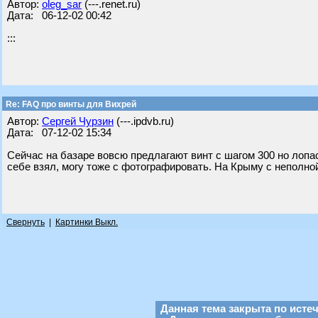
Автор:
oleg_sar
(---.renet.ru)
Дата: 06-12-02 00:42
:::
Re: FAQ про винты для Вихрей
Автор:
Сергей Чурзин
(---.ipdvb.ru)
Дата: 07-12-02 15:34
Сейчас на базаре вовсю предлагают винт с шагом 300 но лопас
себе взял, могу тоже с фотографировать. На Крыму с неполной
Свернуть
|
Картинки Выкл.
Данная тема закрыта по исте