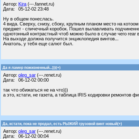
Автор:
Kira
(---.fannet.ru)
Дата: 05-12-02 23:48
Ну в общем понеслась.
4 вида. Сверху, снизу, сбоку, крупным планом место на кото
предмет - спичечный коробок. Пошел вылавливать подчиненно
однотонный контрастный чтоб можно было в случае чего rear 
На выходе должна получится энциклопедия винтов...
Анатоль, у тебя еще салют был.
Да я ламер пожизненный...)))(+)
Автор:
oleg_sar
(---.renet.ru)
Дата: 06-12-02 00:00
так что обижаться не на что)))
а это, кстати, не газета, а таблица IRIS кодировки ремонтов 
Да, кстати, пока не продал, есть РЫЖИЙ грузовой винт новый(+)
Автор:
oleg_sar
(---.renet.ru)
Дата: 06-12-02 00:04