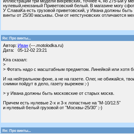
иллюстраций три модели вихревских, точнее 4, но 275-ый у мен
нулевый,неюзаный Приветовский белый. В магазине могу сфот
У СлаваКа есть грузовой приветовский, у Ивана должны быть 
винты от 25/30 маськвы. Они от непстуновских отличаются ме
Re: Про винты...
Автор:
Иван
(---.motolodka.ru)
Дата: 05-12-02 23:21
Kira сказал:
>
> Фотать надо с масштабным предметом. Линейкой или хотя 
И на нейтральном фоне, а не на газете. Олег, не обижайся, тво
снимки пойдут в дело, газету вырежем ;-)
> у Ивана должны быть московские от старых москв.
Причем есть нулевые 2-х и 3-х лопастные на "М-10/12.5"
и нулевый белый грузовой от "Москвы-25/30" ;-)
Re: Про винты...