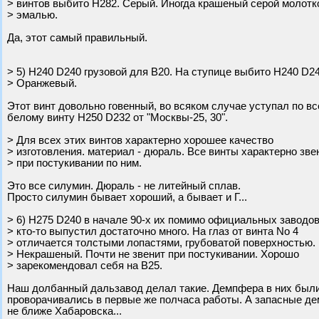
> винтов выбито H282. Серый. Иногда крашеный серой молотк
> эмалью.
Да, этот самый правильный.
> 5) H240 D240 грузовой для В20. На ступице выбито H240 D24
> Оранжевый.
Этот винт довольно говенный, во всяком случае уступал по в
белому винту H250 D232 от "Москвы-25, 30".
> Для всех этих винтов характерно хорошее качество
> изготовления. материал - дюраль. Все винты характерно зве
> при постукивании по ним.
Это все силумин. Дюраль - не литейный сплав.
Просто силумин бывает хороший, а бывает и Г...
> 6) H275 D240 в начале 90-х их помимо официальных заводо
> кто-то выпустил достаточно много. На глаз от винта No 4
> отличается толстыми лопастями, грубоватой поверхностью.
> Некрашеный. Почти не звенит при постукивании. Хорошо
> зарекомендовал себя на В25.
Наш долбанный дальзавод делал такие. Демпфера в них были п
проворачивались в первые же полчаса работы. А запасные д
не ближе Хабаровска...