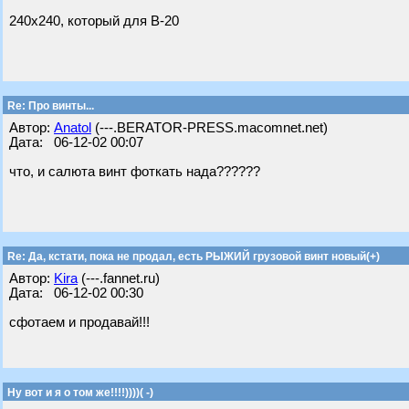
240х240, который для В-20
Re: Про винты...
Автор:
Anatol
(---.BERATOR-PRESS.macomnet.net)
Дата: 06-12-02 00:07
что, и салюта винт фоткать нада??????
Re: Да, кстати, пока не продал, есть РЫЖИЙ грузовой винт новый(+)
Автор:
Kira
(---.fannet.ru)
Дата: 06-12-02 00:30
сфотаем и продавай!!!
Ну вот и я о том же!!!!))))( -)