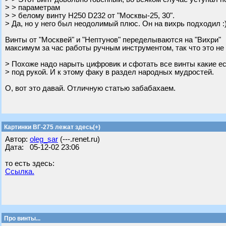
> > параметрам
> > белому винту H250 D232 от "Москвы-25, 30".
> Да, но у него был неодолимый плюс. Он на вихрь подходил :
Винты от "Москвей" и "Нептунов" переделываются на "Вихри"
максимум за час работы ручным инструментом, так что это не 
> Похоже надо нарыть цифровик и сфотать все винты какие е
> под рукой. И к этому факу в раздел народных мудростей.
О, вот это давай. Отличную статью забабахаем.
Картинки ВГ-275 лежат здесь(+)
Автор:
oleg_sar
(---.renet.ru)
Дата: 05-12-02 23:06
то есть здесь:
Ссылка.
Про винты...