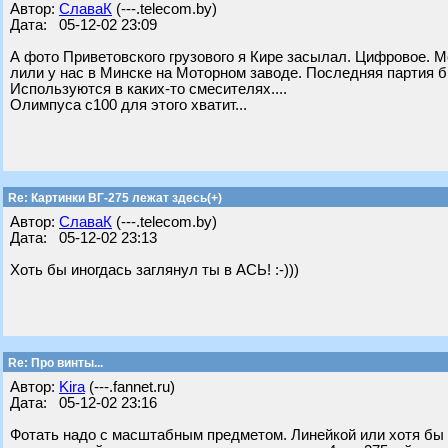
Автор:
СлаваК
(---.telecom.by)
Дата: 05-12-02 23:09
А фото Приветовского грузового я Кире засылал. Цифровое. М
лили у нас в Минске на Моторном заводе. Последняя партия б
Используются в каких-то смесителях....
Олимпуса с100 для этого хватит...
Re: Картинки ВГ-275 лежат здесь(+)
Автор:
СлаваК
(---.telecom.by)
Дата: 05-12-02 23:13
Хоть бы иногдась заглянул ты в АСЬ! :-)))
Re: Про винты...
Автор:
Kira
(---.fannet.ru)
Дата: 05-12-02 23:16
Фотать надо с масштабным предметом. Линейкой или хотя бы 