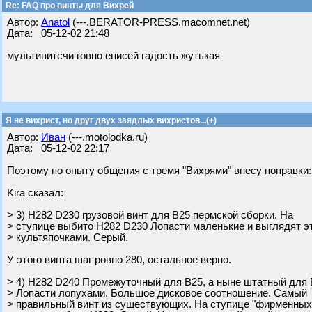
Re: FAQ про винты для Вихрей
Автор:
Anatol
(---.BERATOR-PRESS.macomnet.net)
Дата: 05-12-02 21:48
мультипитсчи говно енисей гадость жутькая
Я не вихрист, но друг двух заядлых вихристов...(+)
Автор:
Иван
(---.motolodka.ru)
Дата: 05-12-02 22:17
Поэтому по опыту общения с тремя "Вихрями" внесу поправки:
Kira сказал:
> 3) H282 D230 грузовой винт для В25 пермской сборки. На
> ступице выбито H282 D230 Лопасти маленькие и выглядят э
> культяпочками. Серый.
У этого винта шаг ровно 280, остальное верно.
> 4) H282 D240 Промежуточный для В25, а ныне штатный для 
> Лопасти лопухами. Большое дисковое соотношение. Самый
> правильный винт из существующих. На ступице "фирменных