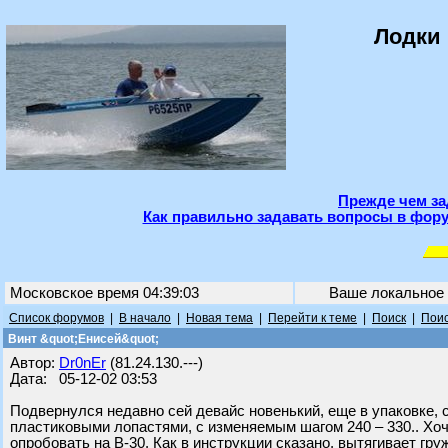
Лодки 
Прежде чем за
Как правильно задавать вопросы в фору
Московское время 04:39:03
Ваше локальное
Список форумов
|
В начало
|
Новая тема
|
Перейти к теме
|
Поиск
|
Поис
Винт &quot;Енисей&quot;
Автор:
Dr0nEr
(81.24.130.---)
Дата: 05-12-02 03:53
Подвернулся недавно сей девайс новенький, еще в упаковке, 
пластиковыми лопастями, с изменяемым шагом 240 – 330.. Хо
опробовать на В-30. Как в инструкции сказано, вытягивает гр