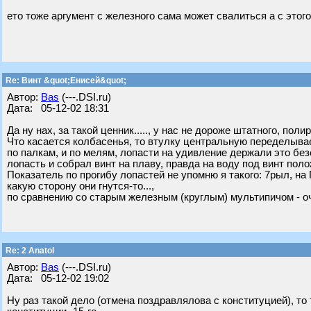
ето тоже аргумент с железного сама может свалиться а с этог
Re: Винт &quot;Енисей&quot;
Автор:
Bas
(---.DSI.ru)
Дата: 05-12-02 18:31
Да ну нах, за такой ценник....., у нас не дороже штатного, поли
Что касается колбасенья, то втулку центральную переделываеш
по палкам, и по мелям, лопасти на удивление держали это без
лопасть и собрал винт на плаву, правда на воду под винт пол
Показатель по прогибу лопастей не упомню я такого: 7рыл, на 
какую сторону они гнутся-то...,
по сравнению со старым железным (круглым) мультипичом - оч
Re: 2 Anatol
Автор:
Bas
(---.DSI.ru)
Дата: 05-12-02 19:02
Ну раз такой дело (отмена поздравлялова с конституцией), то 