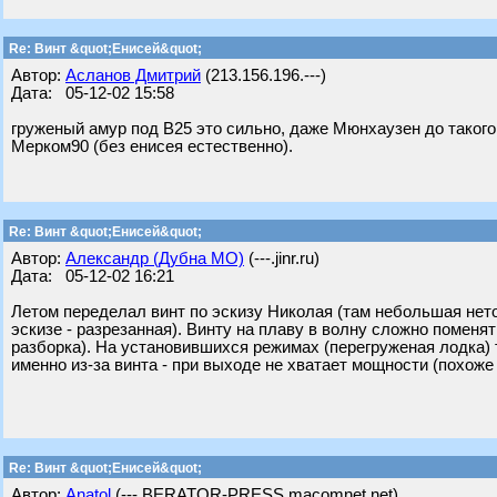
Re: Винт &quot;Енисей&quot;
Автор:
Асланов Дмитрий
(213.156.196.---)
Дата: 05-12-02 15:58
груженый амур под В25 это сильно, даже Мюнхаузен до такого 
Мерком90 (без енисея естественно).
Re: Винт &quot;Енисей&quot;
Автор:
Александр (Дубна МО)
(---.jinr.ru)
Дата: 05-12-02 16:21
Летом переделал винт по эскизу Николая (там небольшая неточ
эскизе - разрезанная). Винту на плаву в волну сложно поменя
разборка). На установившихся режимах (перегруженая лодка)
именно из-за винта - при выходе не хватает мощности (похоже
Re: Винт &quot;Енисей&quot;
Автор:
Anatol
(---.BERATOR-PRESS.macomnet.net)