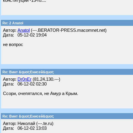
конституции -15-го....
Re: 2 Anatol
Автор:
Anatol
(---.BERATOR-PRESS.macomnet.net)
Дата: 05-12-02 19:04
не вопрос
Re: Винт &quot;Енисей&quot;
Автор:
Dr0nEr
(81.24.130.---)
Дата: 06-12-02 02:30
Ссори, очепятался, не Амур а Крым.
Re: Винт &quot;Енисей&quot;
Автор: Николай (---.te.ru)
Дата: 06-12-02 13:03