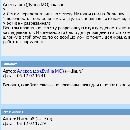
Александр (Дубна МО) сказал:
>
> Летом переделал винт по эскизу Николая (там небольшая
> неточность - согласно текста втулка сплошная - это важно, н
> эскизе - разрезанная)
Всё там правильно. На эту разрезанную втулку одевается кол
закладывается. И сделано это было для упрощения изготовле
шпонку в этой втулке, то её вообще можно точить целиком, а н
работает нормально.
Виноват,
Автор:
Александр (Дубна МО)
(---.jinr.ru)
Дата: 06-12-02 16:41
Виноват, ошибка эскиза - не показаны пазы для шпонок в коль
Re: Виноват,
Автор: Николай (---.te.ru)
Дата: 06-12-02 17:19