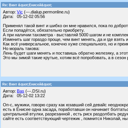
Re: Винт &quot;Енисей&quot;
Автор:
Vic
(---.dialup.permonline.ru)
Дата: 05-12-02 05:56
Применял такой винт и шибко он мне нравился, пока по добро
Если попадётся, обязательно приобрету.
А при наличии тахометра - выставляй 5000 шагом и не комплекс
Изменить шаг гораздо проще, чем винт менять, да и где взять 
Как всё универсальное, конечно хуже специального, но и пре
Но мораль такова:
Лень будет шаги менять и поставишь обратно железяку, а этот 
Это мы зимой такие крутые, хотим всё попробовать, а в сезон 
Re: Винт &quot;Енисей&quot;
Автор:
Bas
(---.DSI.ru)
Дата: 05-12-02 13:22
Оп-с, мужики, говорю сразу как юзавший сей девайс неоднокра
есть в Енисее одна засада, поработавши он начинает болтаться
центральной втулки, разрезанной , есть риск раздолбать редук
сайте есть соответствующий чертежик , помнится Николай, ны