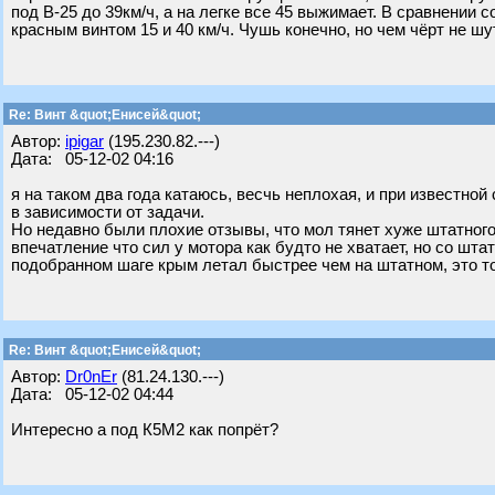
под В-25 до 39км/ч, а на легке все 45 выжимает. В сравнении 
красным винтом 15 и 40 км/ч. Чушь конечно, но чем чёрт не шу
Re: Винт &quot;Енисей&quot;
Автор:
ipigar
(195.230.82.---)
Дата: 05-12-02 04:16
я на таком два года катаюсь, весчь неплохая, и при известной
в зависимости от задачи.
Но недавно были плохие отзывы, что мол тянет хуже штатного
впечатление что сил у мотора как будто не хватает, но со шт
подобранном шаге крым летал быстрее чем на штатном, это т
Re: Винт &quot;Енисей&quot;
Автор:
Dr0nEr
(81.24.130.---)
Дата: 05-12-02 04:44
Интересно а под К5М2 как попрёт?