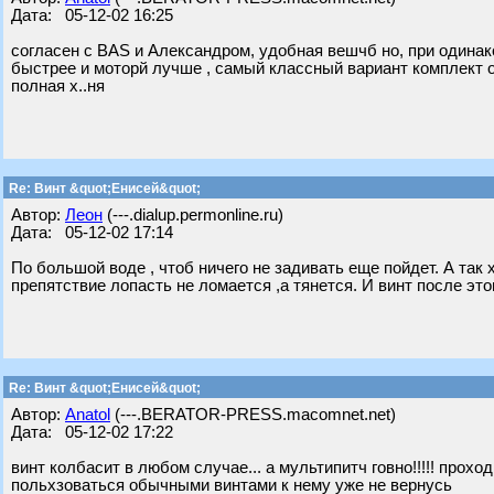
Дата: 05-12-02 16:25
согласен с BAS и Александром, удобная вешчб но, при одина
быстрее и моторй лучше , самый классный вариант комплект о
полная х..ня
Re: Винт &quot;Енисей&quot;
Автор:
Леон
(---.dialup.permonline.ru)
Дата: 05-12-02 17:14
По большой воде , чтоб ничего не задивать еще пойдет. А так 
препятствие лопасть не ломается ,а тянется. И винт после это
Re: Винт &quot;Енисей&quot;
Автор:
Anatol
(---.BERATOR-PRESS.macomnet.net)
Дата: 05-12-02 17:22
винт колбасит в любом случае... а мультипитч говно!!!!! прохо
польхзоваться обычными винтами к нему уже не вернусь