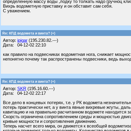
определенную массу воды ,лодку то толкать надо (ручноц клиз
Вихрь водометную приставку и он обставит сам себя.
С уважением.
Re: КПД водомета и винта? (+)
Автор:
ipigar
(195.230.82.---)
Дата: 04-12-02 22:10
как правило на подвесниках водометная нога, снижает мощнос
непонятно почему так распространены подвесники, ведь выхо
Re: КПД водомета и винта? (+)
Автор:
SKR
(195.16.60.---)
Дата: 04-12-02 22:17
Все дело в концевых потерях, т.е. у РК водомета незначител
потерь практически нет, а у винта явные вихревые жгуты, дал
кавитацию и на правильно расчитанном водомете находится з
Скорсть ограничена сопротивлением среды и мощностью двигат
кривые мощности и сопротивления движению.
Теперь насчет всего мира, он движется к всеобщей водометиз
которые примняют только водометы. Количество водометов в 