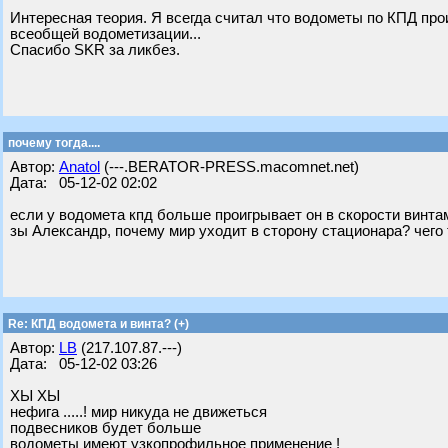
Интересная теория. Я всегда считал что водометы по КПД про
всеобщей водометизации...
Спасибо SKR за ликбез.
почему тогда....
Автор:
Anatol
(---.BERATOR-PRESS.macomnet.net)
Дата: 05-12-02 02:02
если у водомета кпд больше проигрывает он в скорости винта
зы Александр, почему мир уходит в сторону стационара? чего 
Re: КПД водомета и винта? (+)
Автор:
LB
(217.107.87.---)
Дата: 05-12-02 03:26
ХЫ ХЫ
нефига .....! мир никуда не движеться
подвесников будет больше
водометы имеют узкопрофильное применение !