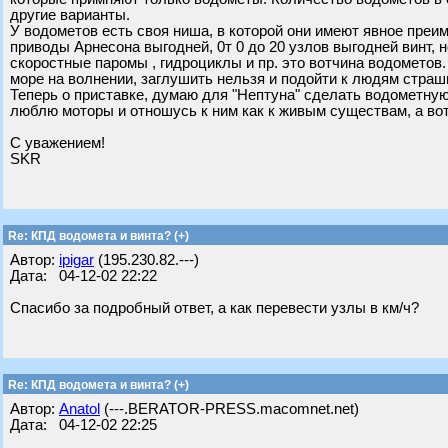
другие варианты.
У водометов есть своя ниша, в которой они имеют явное преим
приводы Арнесона выгодней, 0т 0 до 20 узлов выгодней винт, 
скоростные паромы , гидроциклы и пр. это вотчина водометов
море на волнении, заглушить нельзя и подойти к людям страшн
Теперь о приставке, думаю для "Нептуна" сделать водометную 
люблю моторы и отношусь к ним как к живым существам, а вот 
С уважением!
SKR
Re: КПД водомета и винта? (+)
Автор:
ipigar
(195.230.82.---)
Дата: 04-12-02 22:22
Спасибо за подробный ответ, а как перевести узлы в км/ч?
Re: КПД водомета и винта? (+)
Автор:
Anatol
(---.BERATOR-PRESS.macomnet.net)
Дата: 04-12-02 22:25