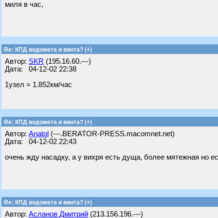
миля в час,
Re: КПД водомета и винта? (+)
Автор:
SKR
(195.16.60.---)
Дата: 04-12-02 22:38
1узел = 1.852км/час
Re: КПД водомета и винта? (+)
Автор:
Anatol
(---.BERATOR-PRESS.macomnet.net)
Дата: 04-12-02 22:43
очень жду насадку, а у вихря есть дуща, более мятежная но е
Re: КПД водомета и винта? (+)
Автор:
Асланов Дмитрий
(213.156.196.---)