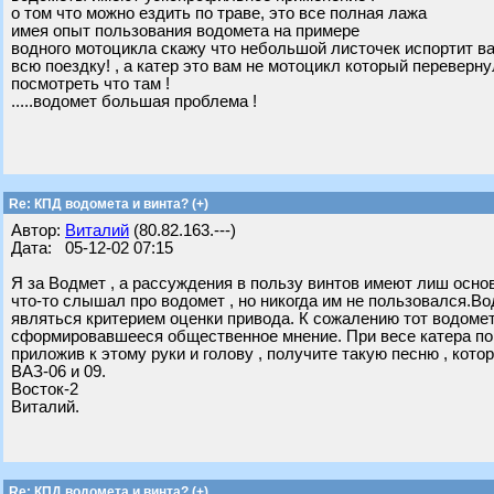
о том что можно ездить по траве, это все полная лажа
имея опыт пользования водомета на примере
водного мотоцикла скажу что небольшой листочек испортит в
всю поездку! , а катер это вам не мотоцикл который переверну
посмотреть что там !
.....водомет большая проблема !
Re: КПД водомета и винта? (+)
Автор:
Виталий
(80.82.163.---)
Дата: 05-12-02 07:15
Я за Водмет , а рассуждения в пользу винтов имеют лиш основани
что-то слышал про водомет , но никогда им не пользовался.В
являться критерием оценки привода. К сожалению тот водомет 
сформировавшееся общественное мнение. При весе катера поряд
приложив к этому руки и голову , получите такую песню , кото
ВАЗ-06 и 09.
Восток-2
Виталий.
Re: КПД водомета и винта? (+)