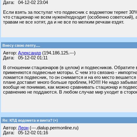
Дата: 04-12-02 23:04
Если взять за постулат что подвесник с водометом теряет 30
что стационар не всем нужен/подходит (особенно советский), 
травам не все хотят, да и не все по мелким речкам ездят.
Внесу свою лепту.....
Автор:
Александр
(194.186.125.---)
Дата: 05-12-02 01:11
В отношении стационаров (в целом) и подвесников. Обратите 
применяются подвесные моторы. С чем это связано - импортная
ломается подвесник, то он снимается и на его место вешается
плане доставит много больше проблем, НО!!!! Не надо забыва
вообще не понимаю, как можно сравнивать стационар и подвесн
сравнению не поддаются. В любом случае мир уходит в сторон
Re: КПД водомета и винта? (+)
Автор:
Леон
(---.dialup.permonline.ru)
Дата: 05-12-02 01:16