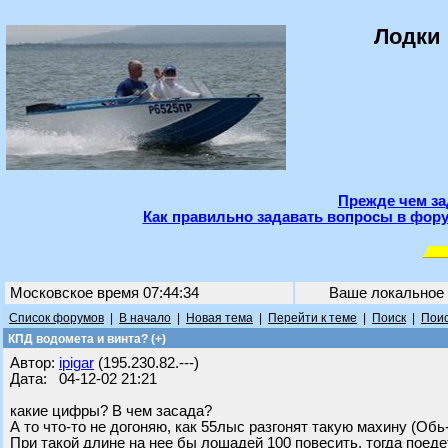
Лодки 
Прежде чем за
Как правильно задавать вопросы в фору
Московское время 07:44:34
Ваше локальное
Список форумов
|
В начало
|
Новая тема
|
Перейти к теме
|
Поиск
|
Поис
КПД водомета и винта? (+)
Автор:
ipigar
(195.230.82.---)
Дата: 04-12-02 21:21
какие цифры? В чем засада?
А то что-то не догоняю, как 55лыс разгонят такую махину (Обь-
При такой длине на нее бы лошадей 100 повесить, тогда поеде