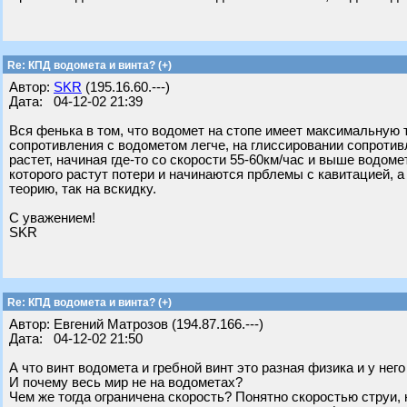
Re: КПД водомета и винта? (+)
Автор:
SKR
(195.16.60.---)
Дата: 04-12-02 21:39
Вся фенька в том, что водомет на стопе имеет максимальную т
сопротивления с водометом легче, на глиссировании сопротив
растет, начиная где-то со скорости 55-60км/час и выше водом
которого растут потери и начинаются прблемы с кавитацией, а
теорию, так на вскидку.
С уважением!
SKR
Re: КПД водомета и винта? (+)
Автор: Евгений Матрозов (194.87.166.---)
Дата: 04-12-02 21:50
А что винт водомета и гребной винт это разная физика и у нег
И почему весь мир не на водометах?
Чем же тогда ограничена скорость? Понятно скоростью струи,