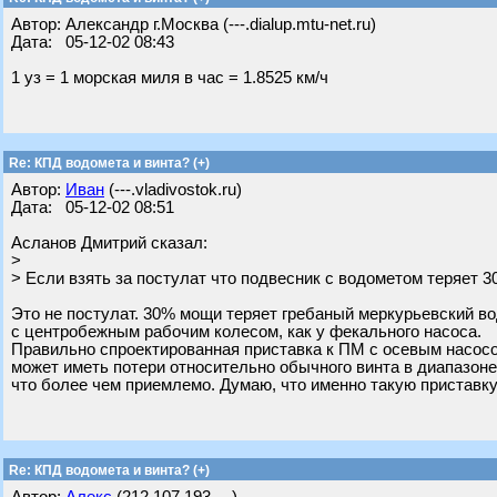
Автор: Александр г.Москва (---.dialup.mtu-net.ru)
Дата: 05-12-02 08:43
1 уз = 1 морская миля в час = 1.8525 км/ч
Re: КПД водомета и винта? (+)
Автор:
Иван
(---.vladivostok.ru)
Дата: 05-12-02 08:51
Асланов Дмитрий сказал:
>
> Если взять за постулат что подвесник с водометом теряет 
Это не постулат. 30% мощи теряет гребаный меркурьевский в
с центробежным рабочим колесом, как у фекального насоса.
Правильно спроектированная приставка к ПМ с осевым насос
может иметь потери относительно обычного винта в диапазон
что более чем приемлемо. Думаю, что именно такую приставк
Re: КПД водомета и винта? (+)