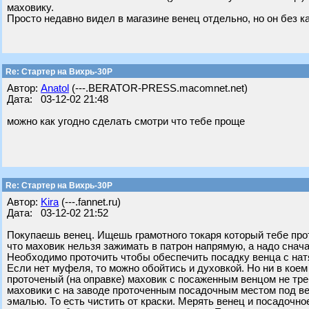
маховику.
Просто недавно видел в магазине венец отдельно, но он без к
Re: Стартер на Вихрь-30Р
Автор:
Anatol
(---.BERATOR-PRESS.macomnet.net)
Дата: 03-12-02 21:48
можно как угодно сделать смотри что тебе проще
Re: Стартер на Вихрь-30Р
Автор:
Kira
(---.fannet.ru)
Дата: 03-12-02 21:52
Покупаешь венец. Ищешь грамотного токаря который тебе прот
что маховик нельзя зажимать в патрон напрямую, а надо снач
Необходимо проточить чтобы обеспечить посадку венца с натя
Если нет муфеля, то можно обойтись и духовкой. Но ни в кое
проточеный (на оправке) маховик с посаженным венцом не тр
маховики с на заводе проточенным посадочным местом под в
эмалью. То есть чистить от краски. Мерять венец и посадочно