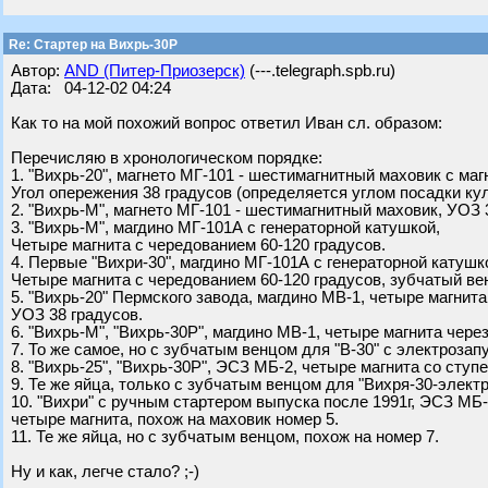
Re: Стартер на Вихрь-30Р
Автор:
AND (Питер-Приозерск)
(---.telegraph.spb.ru)
Дата: 04-12-02 04:24
Как то на мой похожий вопрос ответил Иван сл. образом:
Перечисляю в хронологическом порядке:
1. "Вихрь-20", магнето МГ-101 - шестимагнитный маховик с маг
Угол опережения 38 градусов (определяется углом посадки кул
2. "Вихрь-М", магнето МГ-101 - шестимагнитный маховик, УОЗ 
3. "Вихрь-М", магдино МГ-101А с генераторной катушкой,
Четыре магнита с чередованием 60-120 градусов.
4. Первые "Вихри-30", магдино МГ-101А с генераторной катушк
Четыре магнита с чередованием 60-120 градусов, зубчатый ве
5. "Вихрь-20" Пермского завода, магдино МВ-1, четыре магнита
УОЗ 38 градусов.
6. "Вихрь-М", "Вихрь-30Р", магдино МВ-1, четыре магнита через
7. То же самое, но с зубчатым венцом для "В-30" с электрозап
8. "Вихрь-25", "Вихрь-30Р", ЭСЗ МБ-2, четыре магнита со сту
9. Те же яйца, только с зубчатым венцом для "Вихря-30-электр
10. "Вихри" с ручным стартером выпуска после 1991г, ЭСЗ МБ-
четыре магнита, похож на маховик номер 5.
11. Те же яйца, но с зубчатым венцом, похож на номер 7.
Ну и как, легче стало? ;-)