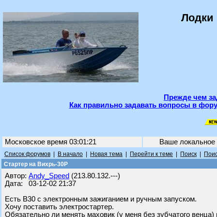
Лодки 
Прежде чем за
Как правильно задавать вопросы в фору
Московское время 03:01:21
Ваше локальное
Список форумов
|
В начало
|
Новая тема
|
Перейти к теме
|
Поиск
|
Поис
Стартер на Вихрь-30Р
Автор:
Andy_Speed
(213.80.132.---)
Дата: 03-12-02 21:37
Есть В30 с электронным зажиганием и ручным запуском.
Хочу поставить электростартер.
Обязательно ли менять маховик (у меня без зубчатого венца)