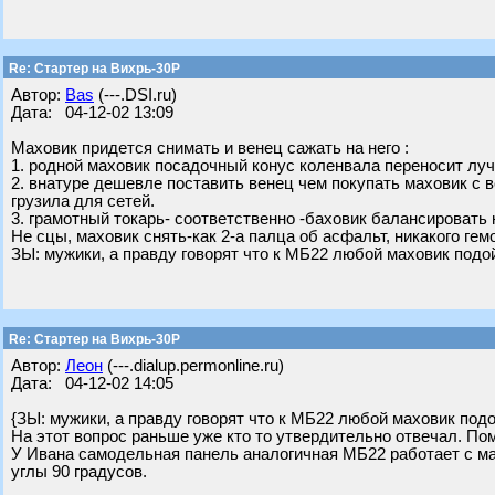
Re: Стартер на Вихрь-30Р
Автор:
Bas
(---.DSI.ru)
Дата: 04-12-02 13:09
Маховик придется снимать и венец сажать на него :
1. родной маховик посадочный конус коленвала переносит лу
2. внатуре дешевле поставить венец чем покупать маховик с в
грузила для сетей.
3. грамотный токарь- соответственно -баховик балансировать 
Не сцы, маховик снять-как 2-а палца об асфальт, никакого гем
ЗЫ: мужики, а правду говорят что к МБ22 любой маховик подой
Re: Стартер на Вихрь-30Р
Автор:
Леон
(---.dialup.permonline.ru)
Дата: 04-12-02 14:05
{ЗЫ: мужики, а правду говорят что к МБ22 любой маховик подо
На этот вопрос раньше уже кто то утвердительно отвечал. Пом
У Ивана самодельная панель аналогичная МБ22 работает с ма
углы 90 градусов.