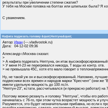
результаты при увеличении степени сжатия?
У тебя на Москве головка на болтах или шпильках была? Я хо
С уважением.
Нафига подрезать головку &quot;Нептуна&quot;
Автор:
Иван
(---.vladivostok.ru)
Дата: 04-12-02 09:36
Александр г.Москва сказал:
>
> А нафига подрезать Нептуна, он итак высокофорсированный 
> У меня Н-23 не перегревался никогда, Т воды из контр. отв.
> не превышала 45С, хотя ето мало говорит о теплонапряженн
Ну, не такой уж он и высокофорсированный. Напомню, лучшие
подвесники всех времен и народов марки "Кресчент" (они же "
имели удельную мощность до 100 лс/л.
"Нептун-23", кстати, рассчитывался (и прекрасно работал) на 7
Поэтому можно резануть и головку "Нептуна", чтобы его рабо
начиналась с 76-го, при этом чутка возрастет мощность и улу
Разумеется, это будет незначительная прибавка, но если к п
подойти комплексно, сделать настроенный выхлоп, довести к