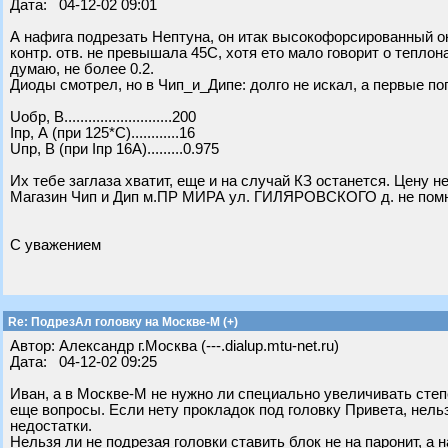
Дата: 04-12-02 09:01
А нафига подрезать Нептуна, он итак высокофорсированный око
контр. отв. не превышала 45С, хотя ето мало говорит о тепло
думаю, не более 0.2.
Диоды смотрел, но в Чип_и_Дипе: долго не искал, а первые п
Uобр, В...........................200
Iпр, А (при 125*С)............16
Uпр, В (при Iпр 16А).........0.975
Их тебе заглаза хватит, еще и на случай КЗ останется. Цену не
Магазин Чип и Дип м.ПР МИРА ул. ГИЛЯРОВСКОГО д. не помню
С уважением
Re: ПодрезАл головку на Москве-М (+)
Автор: Александр г.Москва (---.dialup.mtu-net.ru)
Дата: 04-12-02 09:25
Иван, а в Москве-М не нужно ли специально увеличивать степе
еще вопросы. Если нету прокладок под головку Привета, нель
недостатки.
Нельзя ли не подрезая головки ставить блок не на паронит, а 