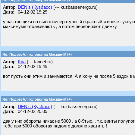
Re: ПодрезАл головку на Москве-М (+)
Автор:
DENis (Кузбасс)
(---.kuzbassenergo.ru)
Дата: 04-12-02 19:29
у нас гонщики на высотемпературный (красный и воняет уксусо
максимуме отхаживають , а потом перебирают движку
Re: ПодрезАл головку на Москве-М (+)
Автор:
Kira
(---.fannet.ru)
Дата: 04-12-02 19:49
вот пусть они этим и занимаются. А я хочу не после 5 ездок в 
Re: ПодрезАл головку на Москве-М (+)
Автор:
DENis (Кузбасс)
(---.kuzbassenergo.ru)
Дата: 04-12-02 20:09
дак у них обороты никак не 5000 , а 8-9тыс. , т.к. винты полупо
тебе при 5000 оборотах надолго должно хватить !