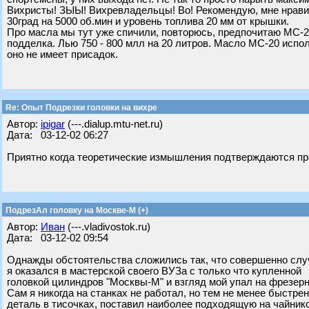
Вихристы! ЗЫЫ! Вихревладельцы! Во! Рекомендую, мне нравит
30град на 5000 об.мин и уровень топлива 20 мм от крышки.
Про масла мы тут уже спичили, повторюсь, предпочитаю МС-20
подделка. Лью 750 - 800 млл на 20 литров. Масло МС-20 испо
оно не имеет присадок.
Re: Опыт Подрезки головки на вихре
Автор:
ipigar
(---.dialup.mtu-net.ru)
Дата: 03-12-02 06:27
Приятно когда теоретические измышления подтверждаются пра
ПодрезАл головку на Москве-М (+)
Автор:
Иван
(---.vladivostok.ru)
Дата: 03-12-02 09:54
Однажды обстоятельства сложились так, что совершенно слу
я оказался в мастерской своего ВУЗа с только что купленной
головкой цилиндров "Москвы-М" и взгляд мой упал на фрезерн
Сам я никогда на станках не работал, но тем не менее быстре
деталь в тисочках, поставил наиболее подходящую на чайнико