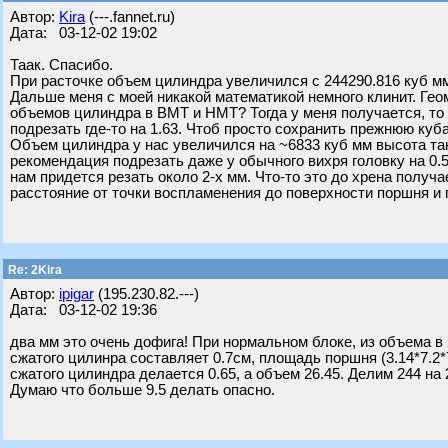
Автор:
Kira
(---.fannet.ru)
Дата: 03-12-02 19:02
Таак. Спасибо.
При расточке объем цилиндра увеличился с 244290.816 куб мм
Дальше меня с моей никакой математикой немного клинит. Гео
объемов цилиндра в ВМТ и НМТ? Тогда у меня получается, то 
подрезать где-то на 1.63. Чтоб просто сохранить прежнюю куба
Объем цилиндра у нас увеличился на ~6833 куб мм высота так
рекомендация подрезать даже у обычного вихря головку на 0.
нам придется резать около 2-х мм. Что-то это до хрена получ
расстояние от точки воспламенения до поверхности поршня и 
Re: 2Kira
Автор:
ipigar
(195.230.82.---)
Дата: 03-12-02 19:36
два мм это очень дофига! При нормальном блоке, из объема в 
сжатого цилинра составляет 0.7см, площадь поршня (3.14*7.2*7.
сжатого цилиндра делается 0.65, а объем 26.45. Делим 244 на 
Думаю что больше 9.5 делать опасно.