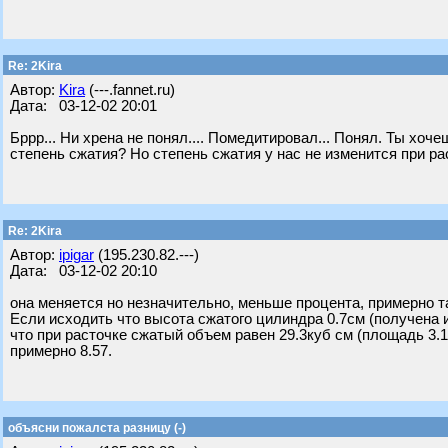
Re: 2Kira
Автор:
Kira
(---.fannet.ru)
Дата: 03-12-02 20:01
Бррр... Ни хрена не понял.... Помедитировал... Понял. Ты хоч
степень сжатия? Но степень сжатия у нас не изменится при ра
Re: 2Kira
Автор:
ipigar
(195.230.82.---)
Дата: 03-12-02 20:10
она меняется но незначительно, меньше процента, примерно т
Если исходить что высота сжатого цилиндра 0.7см (получена 
что при расточке сжатый объем равен 29.3куб см (площадь 3.14 *
примерно 8.57.
объясни пожалста разницу (-)