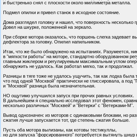
и быстренько снял с плоскости около миллиметра металла.
Подмел опилки и привел станок в исходное состояние.
Дома разглядел головку и нашел, что поверхность несколько г
Довел на шкурке, положенной на зеркало.
При сборке мотора оказалось, что поршень слегка задевает в
дефлектора за головку. Опилил напильником.
Итак, что же было обнаружено на испытаниях. Разумеется, ни
в "мягкости работы" на моторе, стандартно оборудованном р
главным жиклером и регулируемым максимальным углом опер
обнаружить не удалось. Как работал мягко, так и продолжал.
Разницы в тяге тоже не удалось ущучить, так как лодка была 
что под одной "Москвой" практически не глиссировала, а под 
и "Москвой" разница была незначительная.
НО ощутимо улучшился запуск при прочих равных условиях.
В дальнейшем я специально исследовал этот феномен, сравн
несколько различных "Москвей" и "Ветерки" с "Ветерками-М".
Вывод однозначен: из моторов с одинаковыми блоками, но ра
сжатия лучше запускается тот, где степень сжатия больше.
Пусть оба мотора вылизаны, как котовы тестикуллы,
но для запуска "форсированного" потребуется вытянуть шнур