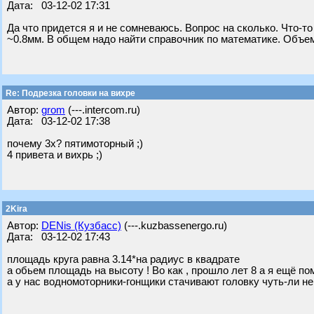
Дата: 03-12-02 17:31
Да что придется я и не сомневаюсь. Вопрос на сколько. Что-т
~0.8мм. В общем надо найти справочник по математике. Объем
Re: Подрезка головки на вихре
Автор:
grom
(---.intercom.ru)
Дата: 03-12-02 17:38
почему 3х? пятимоторный ;)
4 привета и вихрь ;)
2Kira
Автор:
DENis (Кузбасс)
(---.kuzbassenergo.ru)
Дата: 03-12-02 17:43
площадь круга равна 3.14*на радиус в квадрате
а обьем площадь на высоту ! Во как , прошло лет 8 а я ещё пом
а у нас водномоторники-гонщики стачивают головку чуть-ли не