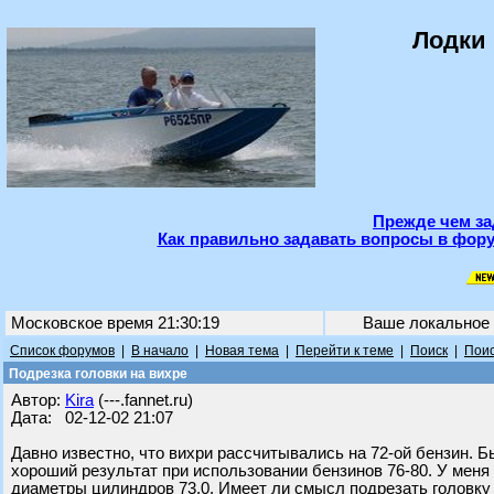
Лодки 
Прежде чем за
Как правильно задавать вопросы в фору
Московское время 21:30:19
Ваше локальное
Список форумов
|
В начало
|
Новая тема
|
Перейти к теме
|
Поиск
|
Поис
Подрезка головки на вихре
Автор:
Kira
(---.fannet.ru)
Дата: 02-12-02 21:07
Давно известно, что вихри рассчитывались на 72-ой бензин. Б
хороший результат при использовании бензинов 76-80. У мен
диаметры цилиндров 73.0. Имеет ли смысл подрезать головку н