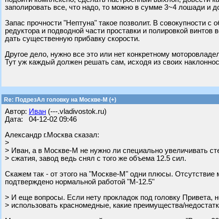
заполировать все, что надо, то можно в сумме 3~4 лошади и д
Запас прочности "Нептуна" такое позволит. В совокупности с 
редуктора и подводной части проставки и полировкой винтов в
дать существенную прибавку скорости.
Другое дело, нужно все это или нет конкретному моторовладе
Тут уж каждый должен решать сам, исходя из своих наклоннос
Re: ПодрезАл головку на Москве-М (+)
Автор:
Иван
(---.vladivostok.ru)
Дата: 04-12-02 09:46
Александр г.Москва сказал:
>
> Иван, а в Москве-М не нужно ли специально увеличивать ст
> сжатия, завод ведь снял с того же объема 12.5 сил.
Скажем так - от этого на "Москве-М" одни плюсы. Отсутствие
подтверждено нормальной работой "М-12.5"
> И еще вопросы. Если нету прокладок под головку Привета, 
> использовать красномедные, какие преимущества/недостатк