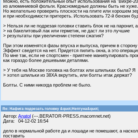
Можно, есть положительный опыт использования на "Вихре-20
из алюминиевой фольги. Красномедные должны быть не хуже.
Но желательно проверить плоскости на плите или хорошем зе
и при необходимости притереть. Использовать 72-й бензин буд
> Нельзя ли не подрезая головки ставить блок не на паронит, а
> на бакелитовый лак или герметик, не даст ли это лучшие
> результаты при увеличении степени сжатия?
При этом изменятся фазы впуска и выпуска, причем в сторон
Эффект сведется на нет. Придется пилить окна, а это операц
По мне так, если не спортсмен - приятнее манипулировать про
как гораздо более дешевыми деталями.
> У тебя на Москве головка на болтах или шпильках была? Я
> хотел шпильки из 38ХА вкрутить, или болты итак держат?
Болты. С ними никогда проблем не было.
Re: Нафига подрезать головку &quot;Нептуна&quot;
Автор:
Anatol
(---.BERATOR-PRESS.macomnet.net)
Дата: 04-12-02 16:54
дело в нормальной работе да и лошади не помешают, а наскол
поставить