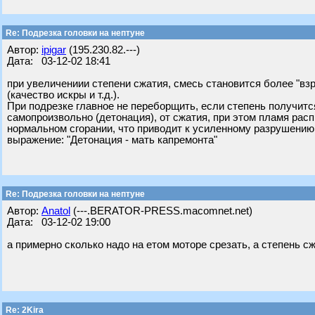
Re: Подрезка головки на нептуне
Автор:
ipigar
(195.230.82.---)
Дата: 03-12-02 18:41
при увеличениии степени сжатия, смесь становится более "вз
(качество искры и т.д.).
При подрезке главное не переборщить, если степень получитс
самопроизвольно (детонация), от сжатия, при этом пламя рас
нормальном сгорании, что приводит к усиленному разрушению
выражение: "Детонация - мать капремонта"
Re: Подрезка головки на нептуне
Автор:
Anatol
(---.BERATOR-PRESS.macomnet.net)
Дата: 03-12-02 19:00
а примерно сколько надо на етом моторе срезать, а степень сж
Re: 2Kira