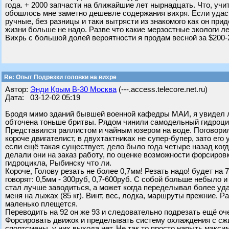
года. + 2000 запчасти на ближайшие лет нырнадцать. Что, у
обошлось мне заметно дешевле содержания вихря. Если удаст
ручные, без разницы и таки вытрясти из знакомого как он прид
жизни больше не надо. Разве что какие мерзостные экологи лет
Вихрь с большой долей вероятности я продам весной за $200-
Re: Опыт Подрезки головки на вихре
Автор:
Энди Крым В-30 Москва
(---.access.telecore.net.ru)
Дата: 03-12-02 05:19
Бродя мимо зданий бывшей военной кафедры МАИ, я увидел ло
обточена тоньше бритвы. Рядом чинили самодельный гидроцик
Представился раллистом и чайным юзером на воде. Поговори
короче двигателист, в двухтактниках не супер-бупер, зато ег
если ещё такая существует, дело было года четыре назад когд
делали они на заказ работу, по оценке возможности форсиров
гидроцикла, Рыбинску что ли.
Короче, Голову резать не более 0,7мм! Резать надо! будет на 7
говорят: 0,5мм - 300руб, 0,7-600руб. С собой больше небыло и
стал лучше заводиться, а может когда переделывал более уд
меня на лыжах (85 кг). Винт, вес, лодка, маршруты прежние. 
маленько плещется.
Переводить на 92 он же 93 и следовательно подрезать ещё оч
Форсировать движок и пределывать систему охлаждения с сжи
спортсмены, у них выхода нет. Не так то просто нарыть макс