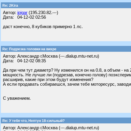
Re: 2Kira
Автор:
ipigar
(195.230.82.---)
Дата: 04-12-02 02:56
даст конечно, 8 кубиков примерно 1 лс.
Re: Подрезка головки на вихре
Автор: Александр г.Москва (---.dialup.mtu-net.ru)
Дата: 04-12-02 08:35
Да при чем тут диаметр? Ну изменился он на 0.8, а объем - н
мощность. Не лучше ли (подрезав, конечно голову) поэкспери
расширив, какие при этом будут изменения?
А если продавать собираешся, зачем тебе моторесурс, заводи
С уважением.
Re: У тебя что, Нептун 18-сильный?
Автор: Александр г.Москва (---.dialup.mtu-net.ru)