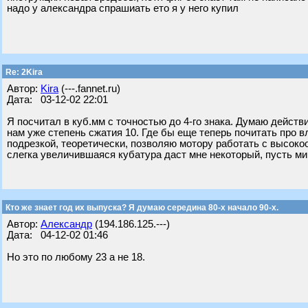
надо у александра спрашиать ето я у него купил
Re: 2Kira
Автор:
Kira
(---.fannet.ru)
Дата: 03-12-02 22:01
Я посчитал в куб.мм с точностью до 4-го знака. Думаю действ
нам уже степень сжатия 10. Где бы еще теперь почитать про в
подрезкой, теоретически, позволяю мотору работать с высоко
слегка увеличившаяся кубатура даст мне некоторый, пусть м
Кто же знает год их выпуска? Я думаю середина 80-х начало 90-х.
Автор:
Александр
(194.186.125.---)
Дата: 04-12-02 01:46
Но это по любому 23 а не 18.