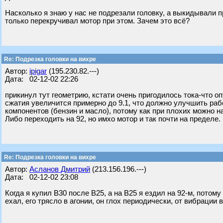
Насколько я знаю у нас не подрезали головку, а выкидывали п
только перекручивал мотор при этом. Зачем это всё?
Re: Подрезка головки на вихре
Автор:
ipigar
(195.230.82.---)
Дата: 02-12-02 22:26
прикинул тут геометрию, кстати очень пригодилось тока-что о
сжатия увеличится примерно до 9.1, что должно улучшить раб
компонентов (бензин и масло), потому как при плохих можно н
Либо переходить на 92, но имхо мотор и так почти на пределе.
Re: Подрезка головки на вихре
Автор:
Асланов Дмитрий
(213.156.196.---)
Дата: 02-12-02 23:08
Когда я купил В30 после В25, а на В25 я ездил на 92-м, потому
ехал, его трясло в агонии, он глох периодически, от вибрации