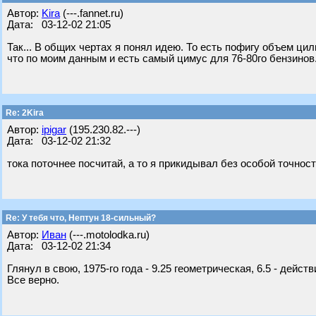
Автор:
Kira
(---.fannet.ru)
Дата: 03-12-02 21:05
Так... В общих чертах я понял идею. То есть пофигу объем цил
что по моим данным и есть самый цимус для 76-80го бензинов.
Re: 2Kira
Автор:
ipigar
(195.230.82.---)
Дата: 03-12-02 21:32
тока поточнее посчитай, а то я прикидывал без особой точност
Re: У тебя что, Нептун 18-сильный?
Автор:
Иван
(---.motolodka.ru)
Дата: 03-12-02 21:34
Глянул в свою, 1975-го года - 9.25 геометрическая, 6.5 - дейст
Все верно.