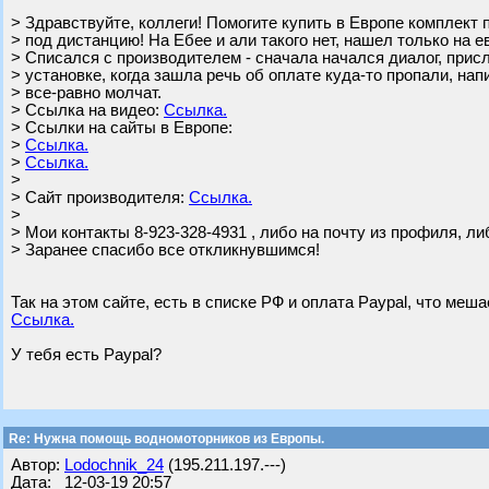
> Здравствуйте, коллеги! Помогите купить в Европе компле
> под дистанцию! На Ебее и али такого нет, нашел только на е
> Списался с производителем - сначала начался диалог, прис
> установке, когда зашла речь об оплате куда-то пропали, нап
> все-равно молчат.
> Ссылка на видео:
Ссылка.
> Ссылки на сайты в Европе:
>
Ссылка.
>
Ссылка.
>
> Сайт производителя:
Ссылка.
>
> Мои контакты 8-923-328-4931 , либо на почту из профиля, ли
> Заранее спасибо все откликнувшимся!
Так на этом сайте, есть в списке РФ и оплата Paypal, что меша
Ссылка.
У тебя есть Paypal?
Re: Нужна помощь водномоторников из Европы.
Автор:
Lodochnik_24
(195.211.197.---)
Дата: 12-03-19 20:57