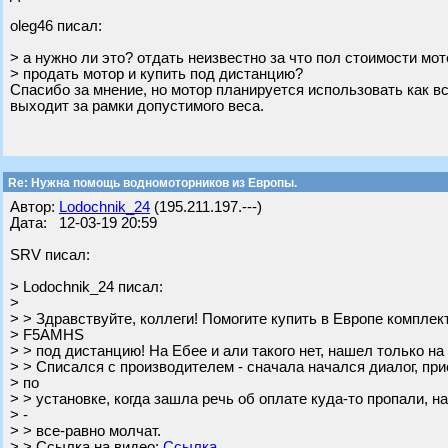
oleg46 писал:
> а нужно ли это? отдать неизвестно за что пол стоимости мо
> продать мотор и купить под дистанцию?
Спасибо за мнение, но мотор планируется использовать как вс
выходит за рамки допустимого веса.
Re: Нужна помощь водномоторников из Европы.
Автор:
Lodochnik_24
(195.211.197.---)
Дата: 12-03-19 20:59
SRV писал:
> Lodochnik_24 писал:
>
> > Здравствуйте, коллеги! Помогите купить в Европе компл
> F5AMHS
> > под дистанцию! На Ебее и али такого нет, нашел только на
> > Списался с производителем - сначала начался диалог, пр
> по
> > установке, когда зашла речь об оплате куда-то пропали, 
> -
> > все-равно молчат.
> > Ссылка на видео:
Ссылка.