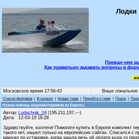
Лодки 
Прежде чем за
Как правильно задавать вопросы в фору
Московское время 17:56:43
Ваше локальное
Список форумов
|
В начало
|
Новая тема
|
Перейти к теме
|
Поиск
|
Поис
Нужна помощь водномоторников из Европы.
Автор:
Lodochnik_24
(195.211.197.---)
Дата: 12-03-19 16:28
Здравствуйте, коллеги! Помогите купить в Европе комплект
такого нет, нашел только на европейских сайтах. Списался с 
мануал по установке, когда зашла речь об оплате куда-то проп