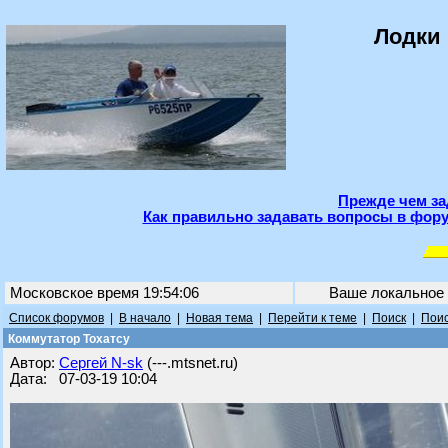
Лодки 
Прежде чем за
Как правильно задавать вопросы в фору
Московское время 19:54:06
Ваше локальное
Список форумов
|
В начало
|
Новая тема
|
Перейти к теме
|
Поиск
|
Поис
Коммутатор Тохатсу
Автор:
Сергей N-sk
(---.mtsnet.ru)
Дата: 07-03-19 10:04