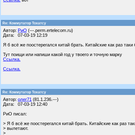
Ссылка.
вот
Re: Коммутатор Тохатсу
Автор:
РиО
(---.perm.ertelecom.ru)
Дата: 07-03-19 12:19
Я б всё же поостерегался китай брать. Китайские как раз таки
Тут поищи или напиши какой год у твоего и точную марку
Ссылка.
Ссылка.
Re: Коммутатор Тохатсу
Автор:
олег71
(81.1.236.---)
Дата: 07-03-19 12:40
РиО писал:
> Я б всё же поостерегался китай брать. Китайские как раз та
> вылетают.
>