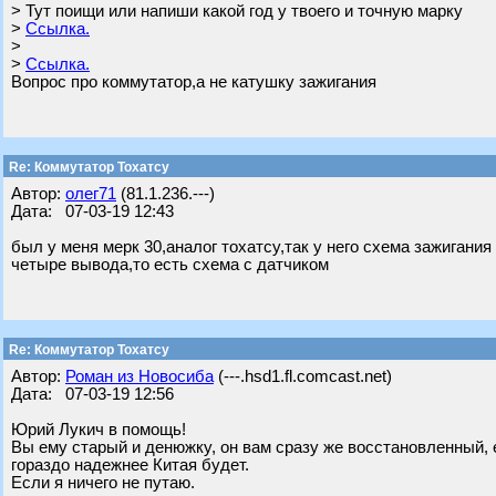
> Тут поищи или напиши какой год у твоего и точную марку
>
Ссылка.
>
>
Ссылка.
Вопрос про коммутатор,а не катушку зажигания
Re: Коммутатор Тохатсу
Автор:
олег71
(81.1.236.---)
Дата: 07-03-19 12:43
был у меня мерк 30,аналог тохатсу,так у него схема зажигани
четыре вывода,то есть схема с датчиком
Re: Коммутатор Тохатсу
Автор:
Роман из Новосиба
(---.hsd1.fl.comcast.net)
Дата: 07-03-19 12:56
Юрий Лукич в помощь!
Вы ему старый и денюжку, он вам сразу же восстановленный, 
гораздо надежнее Китая будет.
Если я ничего не путаю.