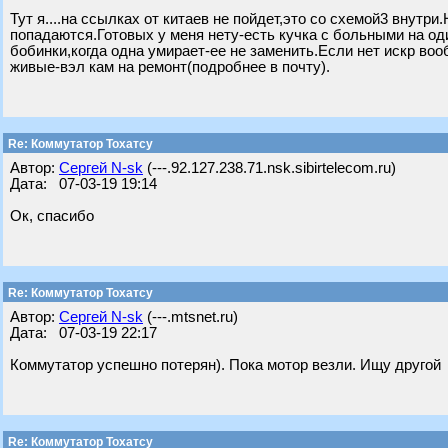
Тут я....на ссылках от китаев не пойдет,это со схемой3 внутр
попадаются.Готовых у меня нету-есть кучка с больными на о
бобинки,когда одна умирает-ее не заменить.Если нет искр воо
живые-вэл кам на ремонт(подробнее в почту).
Re: Коммутатор Тохатсу
Автор:
Сергей N-sk
(---.92.127.238.71.nsk.sibirtelecom.ru)
Дата: 07-03-19 19:14
Ок, спасибо
Re: Коммутатор Тохатсу
Автор:
Сергей N-sk
(---.mtsnet.ru)
Дата: 07-03-19 22:17
Коммутатор успешно потерян). Пока мотор везли. Ищу другой
Re: Коммутатор Тохатсу