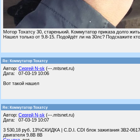
Мотор Тохатсу 30, старенький. Коммутатор приказа долго жить.
Нашел только от 9.8-15. Подойдёт ли на 30лс? Подскажите кто
Re: Коммутатор Тохатсу
Автор:
Сергей N-sk
(---.mtsnet.ru)
Дата: 07-03-19 10:06
Вот такой нашел
Re: Коммутатор Тохатсу
Автор:
Сергей N-sk
(---.mtsnet.ru)
Дата: 07-03-19 10:07
3 530,18 руб. 13%СКИДКА | C.D.I. CDI блок зажигания 3B2-061
двигателя 9.8B 8B