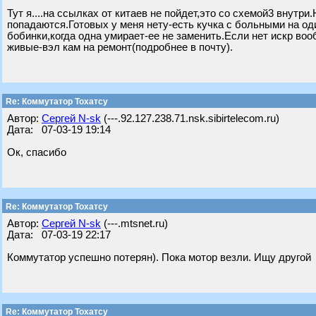
Тут я....на ссылках от китаев не пойдет,это со схемой3 внутр
попадаются.Готовых у меня нету-есть кучка с больными на о
бобинки,когда одна умирает-ее не заменить.Если нет искр воо
живые-вэл кам на ремонт(подробнее в почту).
Re: Коммутатор Тохатсу
Автор:
Сергей N-sk
(---.92.127.238.71.nsk.sibirtelecom.ru)
Дата: 07-03-19 19:14
Ок, спасибо
Re: Коммутатор Тохатсу
Автор:
Сергей N-sk
(---.mtsnet.ru)
Дата: 07-03-19 22:17
Коммутатор успешно потерян). Пока мотор везли. Ищу другой
Re: Коммутатор Тохатсу