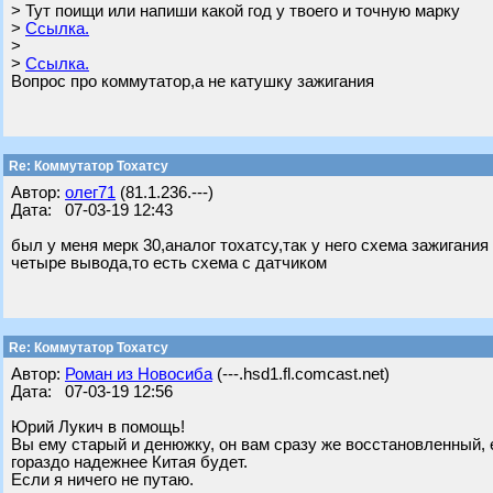
> Тут поищи или напиши какой год у твоего и точную марку
>
Ссылка.
>
>
Ссылка.
Вопрос про коммутатор,а не катушку зажигания
Re: Коммутатор Тохатсу
Автор:
олег71
(81.1.236.---)
Дата: 07-03-19 12:43
был у меня мерк 30,аналог тохатсу,так у него схема зажигани
четыре вывода,то есть схема с датчиком
Re: Коммутатор Тохатсу
Автор:
Роман из Новосиба
(---.hsd1.fl.comcast.net)
Дата: 07-03-19 12:56
Юрий Лукич в помощь!
Вы ему старый и денюжку, он вам сразу же восстановленный, 
гораздо надежнее Китая будет.
Если я ничего не путаю.