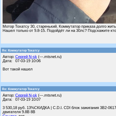
Мотор Тохатсу 30, старенький. Коммутатор приказа долго жить.
Нашел только от 9.8-15. Подойдёт ли на 30лс? Подскажите кто
Re: Коммутатор Тохатсу
Автор:
Сергей N-sk
(---.mtsnet.ru)
Дата: 07-03-19 10:06
Вот такой нашел
Re: Коммутатор Тохатсу
Автор:
Сергей N-sk
(---.mtsnet.ru)
Дата: 07-03-19 10:07
3 530,18 руб. 13%СКИДКА | C.D.I. CDI блок зажигания 3B2-061
двигателя 9.8B 8B