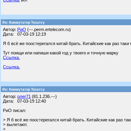
Ссылка.
вот
Re: Коммутатор Тохатсу
Автор:
РиО
(---.perm.ertelecom.ru)
Дата: 07-03-19 12:19
Я б всё же поостерегался китай брать. Китайские как раз таки
Тут поищи или напиши какой год у твоего и точную марку
Ссылка.
Ссылка.
Re: Коммутатор Тохатсу
Автор:
олег71
(81.1.236.---)
Дата: 07-03-19 12:40
РиО писал:
> Я б всё же поостерегался китай брать. Китайские как раз та
> вылетают.
>