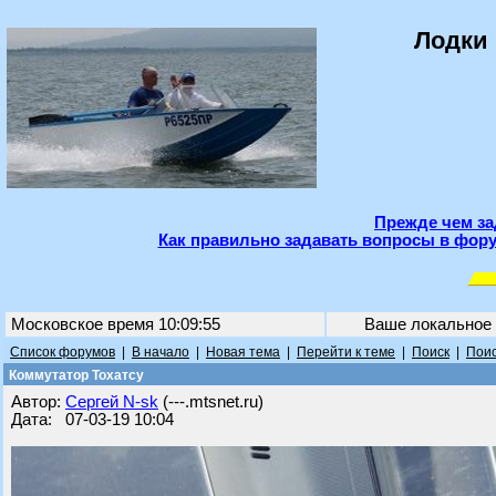
Лодки 
Прежде чем за
Как правильно задавать вопросы в фору
Московское время 10:09:55
Ваше локальное
Список форумов
|
В начало
|
Новая тема
|
Перейти к теме
|
Поиск
|
Поис
Коммутатор Тохатсу
Автор:
Сергей N-sk
(---.mtsnet.ru)
Дата: 07-03-19 10:04