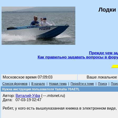
Лодки 
Прежде чем за
Как правильно задавать вопросы в фору
Московское время 07:09:03
Ваше локальное
Список форумов
|
В начало
|
Новая тема
|
Перейти к теме
|
Поиск
|
Поис
Нужна инструкция пользователя Yamaha 70AETL
Автор:
Виталий-Уфа
(---.mtsnet.ru)
Дата: 07-03-19 02:47
Ребят, у кого есть вышеуказанная книжка в электронном виде,